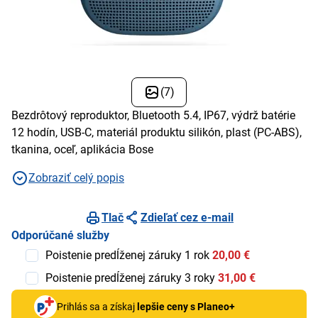
(7)
Bezdrôtový reproduktor, Bluetooth 5.4, IP67, výdrž batérie
12 hodín, USB-C, materiál produktu silikón, plast (PC-ABS),
tkanina, oceľ, aplikácia Bose
Zobraziť celý popis
Tlač
Zdieľať cez e-mail
Odporúčané služby
Poistenie predĺženej záruky 1 rok
20,00 €
Poistenie predĺženej záruky 3 roky
31,00 €
Prihlás sa a získaj
lepšie ceny s Planeo+