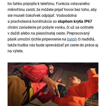
ho ľahko pripojíte k telefónu. Funkcia vstavaného
mikrofónu zaistí, že môžete prijať hovor bez toho, aby
ste museli čokoľvek odpájať. Vodoodolná
a prachotesná konštrukcia so
stupňom krytia IP67
chráni zariadenie pri pobyte vonku, či už sa ocitnete
v daždi alebo na piesočnatej ceste. Prepracovaný
pásik umožní rýchle pripevnenie na
batoh
či riadidlá,
takže hudba vás bude sprevádzať pri ceste do práce aj
na výlete.