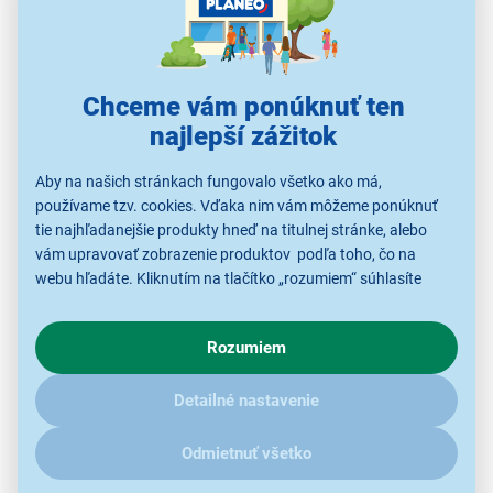
Chceme vám ponúknuť ten
najlepší zážitok
Aby na našich stránkach fungovalo všetko ako má,
používame tzv. cookies. Vďaka nim vám môžeme ponúknuť
Bezdrôtový reproduktor Bose SoundLink
tie najhľadanejšie produkty hneď na titulnej stránke, alebo
Micro (2nd Gen), modrý
vám upravovať zobrazenie produktov podľa toho, čo na
webu hľadáte. Kliknutím na tlačítko „rozumiem“ súhlasíte
kompaktné rozmery do ruky
s využívaním cookies pre analytické účely a predaním údajov
pripojenie cez Bluetooth 5.4
o chovaní na webe pre zobrazovaní cielených reklám.
výdrž batérie až 12 hod
Rozumiem
V prípade že vás zaujímajú detaily, ako u nás s cookies a
možnosť prepojenia 2 reproduktorov
ďalšími údaji pracujeme, kliknite
sem
.
Detailné nastavenie
vstavaný mikrofón
stupeň krytia IP67
Odmietnuť všetko
aplikácia Bose
konštrukcia odolná voči pádom