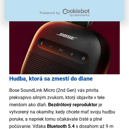
Hudba, ktorá sa zmestí do dlane
Bose SoundLink Micro (2nd Gen) vás privíta
prekvapivo silným zvukom, ktorý objavíte v tele
menšom ako dlaň.
Bezdrôtový reproduktor
je
vytvorený na okamihy, kedy chcete mať svoju hudbu
poruke, a napriek tomu očakávate čisté a plné
počúvanie. Vďaka
Bluetooth 5.4
s dosahom až 9 m