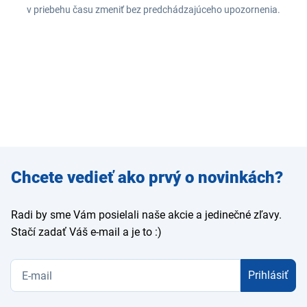
v priebehu času zmeniť bez predchádzajúceho upozornenia.
Zadajte
Chcete vedieť ako prvý o novinkách?
e-mail
Radi by sme Vám posielali naše akcie a jedinečné zľavy.
Stačí zadať Váš e-mail a je to :)
Prihlásiť