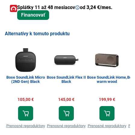
Splátky 11 až 48 mesiacov
od
3,24 €/mes.
Financovať
Alternatívy k tomuto produktu
Bose SoundLink Micro
Bose SoundLink Flex II
Bose SoundLink Home,
Bose
(2ND Gen) Black
Black
warm wood
105,00 €
145,00 €
199,99 €
Prenosné reproduktory
Prenosné reproduktory
Prenosné reproduktory
Pre