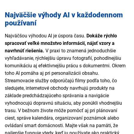
Najväčšie výhody AI v každodennom
používaní
Najväčšou výhodou AI je úspora času.
Dokáže rýchlo
spracovať veľké množstvo informácií, nájsť vzory a
navrhnúť riešenia.
V praxi to znamená jednoduchšie
vyhľadávanie, rýchlejšiu úpravu fotografií, pohodlnejšiu
komunikáciu aj efektívnejšiu prácu s dokumentmi. Okrem
toho AI pomáha aj pri personalizácii obsahu.
Streamovacie služby odporúčajú filmy podľa toho, čo
sledujete, internetové obchody navrhujú produkty na
základe predchádzajúceho správania a navigácie
vyhodnocujú dopravnú situáciu, aby ponúkli vhodnejšiu
trasu. V bežnom živote môže pomôcť aj pri plánovaní
ciest, správe kalendára, organizovaní poznámok alebo
ovládaní smart domácnosti. Majte však na pamäti, že
najlepšie funguje vtedy, keď ju používate ako praktický