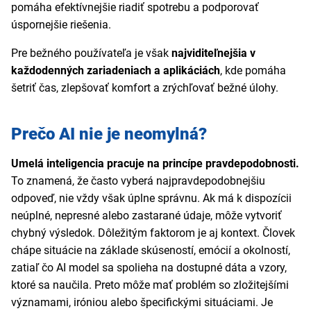
pomáha efektívnejšie riadiť spotrebu a podporovať
úspornejšie riešenia.
Pre bežného používateľa je však
najviditeľnejšia v
každodenných zariadeniach a aplikáciách
, kde pomáha
šetriť čas, zlepšovať komfort a zrýchľovať bežné úlohy.
Prečo AI nie je neomylná?
Umelá inteligencia pracuje na princípe pravdepodobnosti.
To znamená, že často vyberá najpravdepodobnejšiu
odpoveď, nie vždy však úplne správnu. Ak má k dispozícii
neúplné, nepresné alebo zastarané údaje, môže vytvoriť
chybný výsledok. Dôležitým faktorom je aj kontext. Človek
chápe situácie na základe skúseností, emócií a okolností,
zatiaľ čo AI model sa spolieha na dostupné dáta a vzory,
ktoré sa naučila. Preto môže mať problém so zložitejšími
významami, iróniou alebo špecifickými situáciami. Je