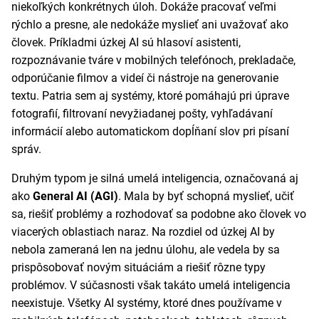
niekoľkých konkrétnych úloh. Dokáže pracovať veľmi
rýchlo a presne, ale nedokáže myslieť ani uvažovať ako
človek. Príkladmi úzkej AI sú hlasoví asistenti,
rozpoznávanie tváre v mobilných telefónoch, prekladače,
odporúčanie filmov a videí či nástroje na generovanie
textu. Patria sem aj systémy, ktoré pomáhajú pri úprave
fotografií, filtrovaní nevyžiadanej pošty, vyhľadávaní
informácií alebo automatickom dopĺňaní slov pri písaní
správ.
Druhým typom je silná umelá inteligencia, označovaná aj
ako
General AI (AGI)
. Mala by byť schopná myslieť, učiť
sa, riešiť problémy a rozhodovať sa podobne ako človek vo
viacerých oblastiach naraz. Na rozdiel od úzkej AI by
nebola zameraná len na jednu úlohu, ale vedela by sa
prispôsobovať novým situáciám a riešiť rôzne typy
problémov. V súčasnosti však takáto umelá inteligencia
neexistuje. Všetky AI systémy, ktoré dnes používame v