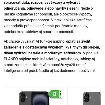
spracúvať dáta, rozpoznávať vzory a vytvárať
odporúčania, odpovede alebo návrhy riešení
. Nejde o
ľudské kognitívne schopnosti, ale o pokročilé výpočty,
modely a pravdepodobnosť. V praxi dokáže šetriť čas,
zjednodušiť prácu a spríjemniť používanie mobilov,
notebookov, tabletov aj smart domácnosti.
Ak chcete využívať AI funkcie naplno,
oplatí sa zvoliť
zariadenie s dostatočným výkonom, kvalitným displejom,
dlhou výdržou batérie a moderným softvérom.
V ponuke
PLANEO nájdete mobilné telefóny, notebooky, tablety aj
smart zariadenia, ktoré vám pomôžu využiť umelú
inteligenciu pri práci, štúdiu aj každodennom používaní.