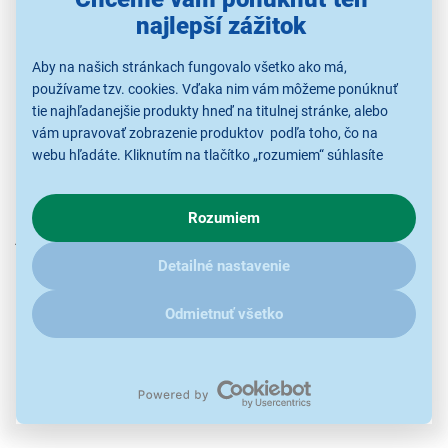
závisí od konkrétneho modelu, systému a aplikácií, ktoré
najlepší zážitok
používate.
Aby na našich stránkach fungovalo všetko ako má,
Umelá inteligencia sa v týchto zariadeniach uplatní najmä
používame tzv. cookies. Vďaka nim vám môžeme ponúknuť
pri písaní poznámok, rozpoznávaní rukopisu, kreslení,
tie najhľadanejšie produkty hneď na titulnej stránke, alebo
vám upravovať zobrazenie produktov podľa toho, čo na
úprave fotografií, preklade textov či organizovaní súborov.
webu hľadáte. Kliknutím na tlačítko „rozumiem“ súhlasíte
Pri poznámkach dokáže pomôcť s prevodom ručne
s využívaním cookies pre analytické účely a predaním údajov
písaného textu do digitálnej podoby, pri kreslení zas s
o chovaní na webe pre zobrazovaní cielených reklám.
vyhladzovaním čiar, úpravou obrázkov alebo
Rozumiem
V prípade že vás zaujímajú detaily, ako u nás s cookies a
jednoduchšou tvorbou vizuálneho obsahu. Pri sledovaní
ďalšími údaji pracujeme, kliknite
sem
.
videí, štúdiu alebo práci s viacerými aplikáciami naraz
Detailné nastavenie
môže AI optimalizovať výkon a spotrebu energie, aby
zariadenie fungovalo plynulo a efektívne.
Odmietnuť všetko
Vďaka tomu majú
tablety
využitie nielen pri zábave a
kreatívnych činnostiach, ale aj pri štúdiu, práci, písaní
poznámok a organizovaní každodenných úloh.