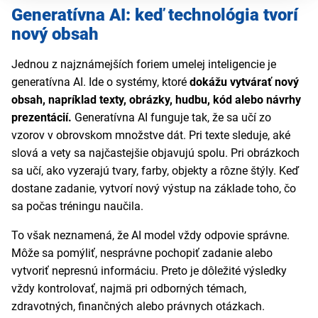
Generatívna AI: keď technológia tvorí
nový obsah
Jednou z najznámejších foriem umelej inteligencie je
generatívna AI. Ide o systémy, ktoré
dokážu vytvárať nový
obsah, napríklad texty, obrázky, hudbu, kód alebo návrhy
prezentácií.
Generatívna AI funguje tak, že sa učí zo
vzorov v obrovskom množstve dát. Pri texte sleduje, aké
slová a vety sa najčastejšie objavujú spolu. Pri obrázkoch
sa učí, ako vyzerajú tvary, farby, objekty a rôzne štýly. Keď
dostane zadanie, vytvorí nový výstup na základe toho, čo
sa počas tréningu naučila.
To však neznamená, že AI model vždy odpovie správne.
Môže sa pomýliť, nesprávne pochopiť zadanie alebo
vytvoriť nepresnú informáciu. Preto je dôležité výsledky
vždy kontrolovať, najmä pri odborných témach,
zdravotných, finančných alebo právnych otázkach.