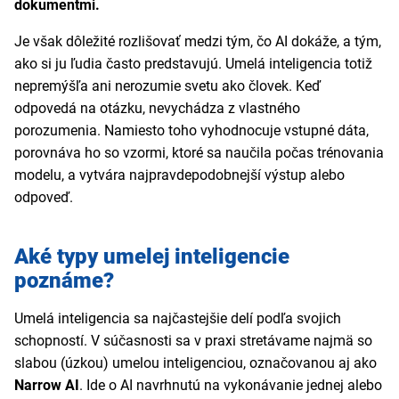
dokumentmi.
Je však dôležité rozlišovať medzi tým, čo AI dokáže, a tým,
ako si ju ľudia často predstavujú. Umelá inteligencia totiž
nepremýšľa ani nerozumie svetu ako človek. Keď
odpovedá na otázku, nevychádza z vlastného
porozumenia. Namiesto toho vyhodnocuje vstupné dáta,
porovnáva ho so vzormi, ktoré sa naučila počas trénovania
modelu, a vytvára najpravdepodobnejší výstup alebo
odpoveď.
Aké typy umelej inteligencie
poznáme?
Umelá inteligencia sa najčastejšie delí podľa svojich
schopností. V súčasnosti sa v praxi stretávame najmä so
slabou (úzkou) umelou inteligenciou, označovanou aj ako
Narrow AI
. Ide o AI navrhnutú na vykonávanie jednej alebo