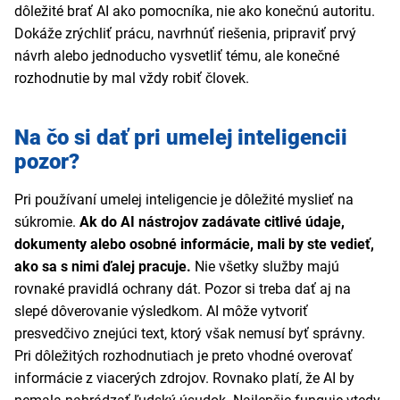
dôležité brať AI ako pomocníka, nie ako konečnú autoritu.
Dokáže zrýchliť prácu, navrhnúť riešenia, pripraviť prvý
návrh alebo jednoducho vysvetliť tému, ale konečné
rozhodnutie by mal vždy robiť človek.
Na čo si dať pri umelej inteligencii
pozor?
Pri používaní umelej inteligencie je dôležité myslieť na
súkromie.
Ak do AI nástrojov zadávate citlivé údaje,
dokumenty alebo osobné informácie, mali by ste vedieť,
ako sa s nimi ďalej pracuje.
Nie všetky služby majú
rovnaké pravidlá ochrany dát. Pozor si treba dať aj na
slepé dôverovanie výsledkom. AI môže vytvoriť
presvedčivo znejúci text, ktorý však nemusí byť správny.
Pri dôležitých rozhodnutiach je preto vhodné overovať
informácie z viacerých zdrojov. Rovnako platí, že AI by