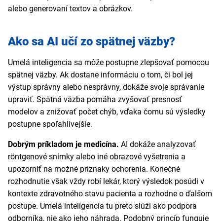
alebo generovaní textov a obrázkov.
Ako sa AI učí zo spätnej väzby?
Umelá inteligencia sa môže postupne zlepšovať pomocou
spätnej väzby. Ak dostane informáciu o tom, či bol jej
výstup správny alebo nesprávny, dokáže svoje správanie
upraviť. Spätná väzba pomáha zvyšovať presnosť
modelov a znižovať počet chýb, vďaka čomu sú výsledky
postupne spoľahlivejšie.
Dobrým príkladom je medicína.
AI dokáže analyzovať
röntgenové snímky alebo iné obrazové vyšetrenia a
upozorniť na možné príznaky ochorenia. Konečné
rozhodnutie však vždy robí lekár, ktorý výsledok posúdi v
kontexte zdravotného stavu pacienta a rozhodne o ďalšom
postupe. Umelá inteligencia tu preto slúži ako podpora
odborníka, nie ako jeho náhrada. Podobný princíp funguje