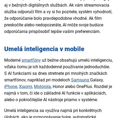
aj v bežných digitálnych službách. Ak vám streamovacia
služba odporučí film a vy si ho pozriete, systém vyhodnotí,
že odporúčanie bolo pravdepodobne vhodné. Ak film
preskočíte alebo nedopozeráte, AI môže svoje budúce
odporúčania prispôsobiť lepšie vašim preferenciám.
Umelá inteligencia v mobile
Moderné
smartfóny
už bežne obsahujú umelú inteligenciu,
vďaka čomu je ich každodenné používanie jednoduchšie.
S AI funkciami sa dnes stretnete pri mnohých značkách
smartfónov, napríklad pri modeloch
Samsung
Galaxy,
iPhone
,
Xiaomi
,
Motorola
, Honor alebo OnePlus. Rozdiel je
najmä v tom, či ide o základné AI funkcie v aplikáciách,
alebo o pokročilejšie AI nástroje priamo v systéme.
Umelá inteligencia sa využíva najmä pri konkrétnych
úlohách, ako je rozpoznávanie tváre, automatické