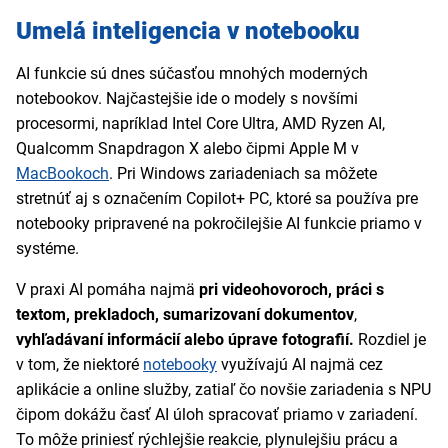
Umelá inteligencia v notebooku
AI funkcie sú dnes súčasťou mnohých moderných
notebookov. Najčastejšie ide o modely s novšími
procesormi, napríklad Intel Core Ultra, AMD Ryzen AI,
Qualcomm Snapdragon X alebo čipmi Apple M v
MacBookoch
. Pri Windows zariadeniach sa môžete
stretnúť aj s označením Copilot+ PC, ktoré sa používa pre
notebooky pripravené na pokročilejšie AI funkcie priamo v
systéme.
V praxi AI pomáha najmä
pri videohovoroch, práci s
textom, prekladoch, sumarizovaní dokumentov
,
vyhľadávaní informácií alebo úprave fotografií.
Rozdiel je
v tom, že niektoré
notebooky
využívajú AI najmä cez
aplikácie a online služby, zatiaľ čo novšie zariadenia s NPU
čipom dokážu časť AI úloh spracovať priamo v zariadení.
To môže priniesť rýchlejšie reakcie, plynulejšiu prácu a