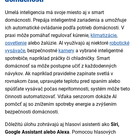
Umelá inteligencia má svoje miesto aj v smart
domácnosti. Prepája inteligentné zariadenia a umožňuje
ich automatické ovládanie podľa potrieb domácnosti. V
praxi môže pomáhať regulovať kúrenie,
klimatizácie
,
osvetlenie
alebo žalúzie. AI využívajú aj niektoré
robotické
vysávače
, bezpečnostné
kamery
a vybrané inteligentné
spotrebiče, napríklad práčky či chladničky. Smart
domácnosť sa môže postupne učiť z každodenných
návykov. Ak napríklad pravidelne zapínate svetlá v
rovnakom čase, upravujete teplotu pred spaním alebo
spúšťate vysávač počas neprítomnosti, systém môže tieto
činnosti automatizovať. Vďaka senzorom dokáže AI
pomôcť aj so znížením spotreby energie a zvýšením
bezpečnosti domácnosti.
Dôležitú úlohu zohrávajú aj hlasoví asistenti ako
Siri,
Google Assistant alebo Alexa
. Pomocou hlasových