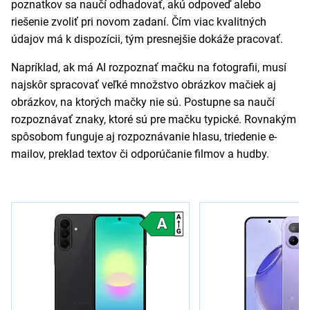
poznatkov sa naučí odhadovať, akú odpoveď alebo
riešenie zvoliť pri novom zadaní. Čím viac kvalitných
údajov má k dispozícii, tým presnejšie dokáže pracovať.
Napríklad, ak má AI rozpoznať mačku na fotografii, musí
najskôr spracovať veľké množstvo obrázkov mačiek aj
obrázkov, na ktorých mačky nie sú. Postupne sa naučí
rozpoznávať znaky, ktoré sú pre mačku typické. Rovnakým
spôsobom funguje aj rozpoznávanie hlasu, triedenie e-
mailov, preklad textov či odporúčanie filmov a hudby.