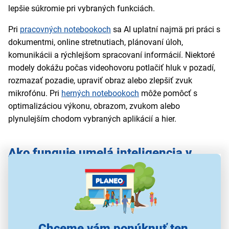
lepšie súkromie pri vybraných funkciách.
Pri
pracovných notebookoch
sa AI uplatní najmä pri práci s
dokumentmi, online stretnutiach, plánovaní úloh,
komunikácii a rýchlejšom spracovaní informácií. Niektoré
modely dokážu počas videohovoru potlačiť hluk v pozadí,
rozmazať pozadie, upraviť obraz alebo zlepšiť zvuk
mikrofónu. Pri
herných notebookoch
môže pomôcť s
optimalizáciou výkonu, obrazom, zvukom alebo
plynulejším chodom vybraných aplikácií a hier.
Ako funguje umelá inteligencia v
tabletoch
Aj
tablety pre študentov
dnes využívajú umelú inteligenciu
vo viacerých oblastiach. S AI funkciami sa stretnete
napríklad pri
iPadoch
, ale aj vybraných
Android tabletoch
Chceme vám ponúknuť ten
Samsung
,
Lenovo
,
TCL
,
Xiaomi
alebo
iGET
. Ich dostupnosť