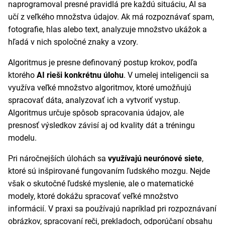
naprogramoval presné pravidlá pre každú situáciu, AI sa
učí z veľkého množstva údajov. Ak má rozpoznávať spam,
fotografie, hlas alebo text, analyzuje množstvo ukážok a
hľadá v nich spoločné znaky a vzory.
Algoritmus je presne definovaný postup krokov, podľa
ktorého
AI rieši konkrétnu úlohu
. V umelej inteligencii sa
využíva veľké množstvo algoritmov, ktoré umožňujú
spracovať dáta, analyzovať ich a vytvoriť vystup.
Algoritmus určuje spôsob spracovania údajov, ale
presnosť výsledkov závisí aj od kvality dát a tréningu
modelu.
Pri náročnejších úlohách sa
využívajú neurónové siete
,
ktoré sú inšpirované fungovaním ľudského mozgu. Nejde
však o skutočné ľudské myslenie, ale o matematické
modely, ktoré dokážu spracovať veľké množstvo
informácií. V praxi sa používajú napríklad pri rozpoznávaní
obrázkov, spracovaní reči, prekladoch, odporúčaní obsahu