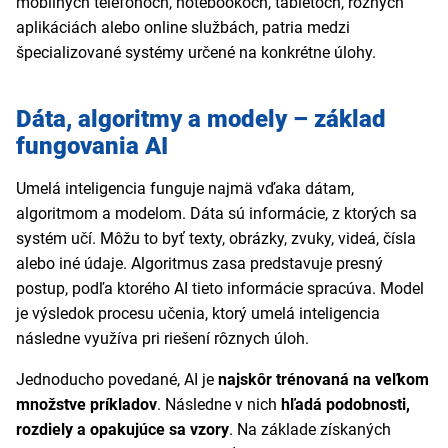
mobilných telefónoch, notebookoch, tabletoch, rôznych
aplikáciách alebo online službách, patria medzi
špecializované systémy určené na konkrétne úlohy.
Dáta, algoritmy a modely – základ
fungovania AI
Umelá inteligencia funguje najmä vďaka dátam,
algoritmom a modelom. Dáta sú informácie, z ktorých sa
systém učí. Môžu to byť texty, obrázky, zvuky, videá, čísla
alebo iné údaje. Algoritmus zasa predstavuje presný
postup, podľa ktorého AI tieto informácie spracúva. Model
je výsledok procesu učenia, ktorý umelá inteligencia
následne využíva pri riešení rôznych úloh.
Jednoducho povedané, AI je
najskôr trénovaná na veľkom
množstve príkladov
. Následne v nich
hľadá podobnosti,
rozdiely a opakujúce sa vzory
. Na základe získaných