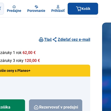
ť
Košík
Predajne
Porovnanie
Prihlásiť
Tlač
Zdieľať cez e-mail
 záruky 1 rok
62,00 €
 záruky 3 roky
120,00 €
pšie ceny s Planeo+
košíka
Rezervovať v predajni