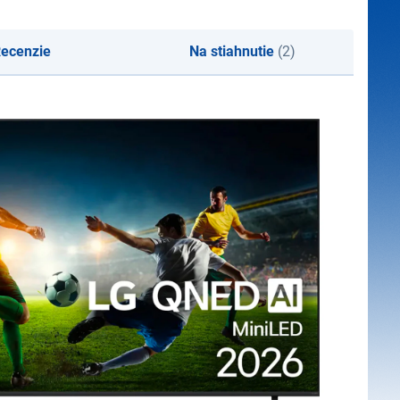
ecenzie
Na stiahnutie
(2)