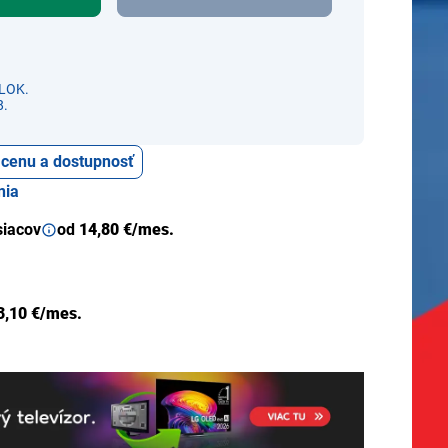
LOK.
8.
ť cenu a dostupnosť
nia
siacov
od
14,80 €/mes.
3,10 €/mes.