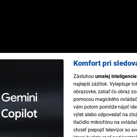
Komfort pri sledov
Zásluhou
umelej inteligencie
najlepší zážitok. Vylepšuje to
obrazovke, zatiaľ čo obraz zo
pomocou magického ovládač
vám potom pomôže nájsť ideál
výlet alebo odpovedať na zlož
tlačidlo mikrofónu na ovláda
chcieť prepojiť televízor so s