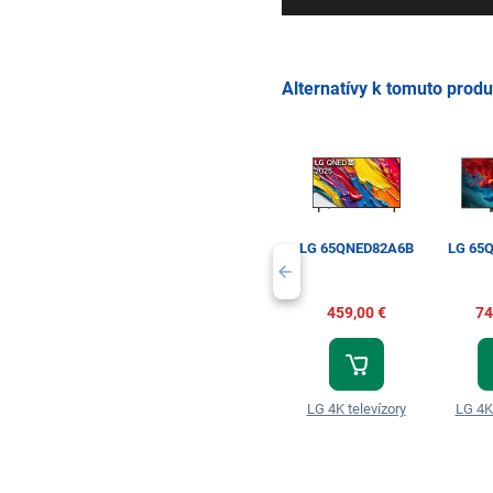
Alternatívy k tomuto prod
LG 65QNED82A6B
LG 65
459,00 €
74
LG 4K televízory
LG 4K 