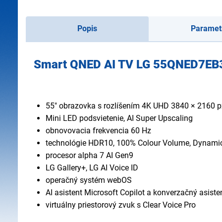
Popis
Paramet
Smart QNED AI TV LG 55QNED7EB
55" obrazovka s rozlíšením 4K UHD 3840 × 2160 p
Mini LED podsvietenie, AI Super Upscaling
obnovovacia frekvencia 60 Hz
technológie HDR10, 100% Colour Volume, Dynami
procesor alpha 7 AI Gen9
LG Gallery+, LG AI Voice ID
operačný systém webOS
AI asistent Microsoft Copilot a konverzačný asiste
virtuálny priestorový zvuk s Clear Voice Pro