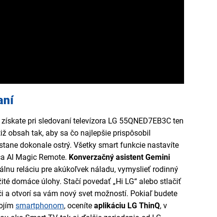
aní
získate pri sledovaní televízora LG 55QNED7EB3C ten
tiž obsah tak, aby sa čo najlepšie prispôsobil
stane dokonale ostrý. Všetky smart funkcie nastavíte
a AI Magic Remote.
Konverzačný asistent Gemini
nu reláciu pre akúkoľvek náladu, vymyslieť rodinný
ité domáce úlohy. Stačí povedať „Hi LG“ alebo stlačiť
či a otvorí sa vám nový svet možností. Pokiaľ budete
vojím
smartphonom
, oceníte
aplikáciu LG ThinQ
, v