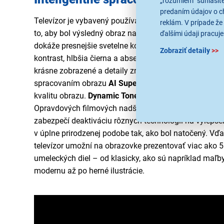
„rozumiem“ súhlasíte
predaním údajov o c
Televízor je vybavený používateľsky komfortným
ope
reklám. V prípade že 
to, aby bol výsledný obraz naozaj kvalitný, sa stará
Mi
ďalšími údaji pracuje
dokáže presnejšie svetelne kopírovať zobrazovaný ob
Zobraziť detaily
>>
kontrast, hlbšia čierna a absencia výrazných obrazový
krásne zobrazené a detaily zreteľné. TV LG 55QNED7
spracovaním obrazu
AI Super Upscaling
analyzuje jed
kvalitu obrazu.
Dynamic Tone Mapping
v reálnom čase
Opravdových filmových nadšencov potom poteší re
zabezpečí deaktiváciu rôznych technológií na vylepše
v úplne prirodzenej podobe tak, ako bol natočený. Vď
televízor umožní na obrazovke prezentovať viac ako 
umeleckých diel – od klasicky, ako sú napríklad maľb
modernu až po herné ilustrácie.