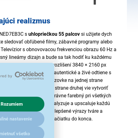
ajúci realizmus
5QNED7EB3C s
uhlopriečkou 55 palcov
si užijete dych
ete sledovať obľúbené filmy, zábavné programy alebo
. Televízior s obnovovacou frekvenciou obrazu 60 Hz a
usný lineárny dizajn a bude sa tak hodiť ku každému
ý a pôsobivý obraz v UHD rozlíšení 3840 × 2160 px
ur Volume
, ktorá prináša autentické a živé odtiene s
10 zase dokáže na obrazovke na jednej strane
y na čiernom pozadí a na strane druhej vie vytvoriť
ý obraz je vďaka tomu správne farebný pri všetkých
I Gen9
potom detailne analyzuje a upscaluje každú
Rozumiem
vania tvárí umožňuje vylepšené výrazy tváre a
ilmy tak budú živšie od začiatku do konca.
ilné nastavenie
mietnuť všetko