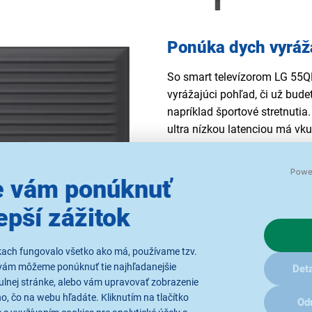
Ponúka dych vyráž
So smart televízorom LG 5
vyrážajúci pohľad, či už bud
napríklad športové stretnutia
ultra nízkou latenciou má vk
interiéru. Maximálne kvalitn
zaistí
technológia 100% Colo
 vám ponúknuť
až 100% objemom farieb. HDR
skvele prekresliť tmavé detail
epší zážitok
skutočne vysoký jas. Výsledn
scénach.
Procesor alpha 7 A
snímku. Technológia rozpozná
kach fungovalo všetko ako má, používame tzv.
vám môžeme ponúknuť tie najhľadanejšie
hĺbku. Všetky vaše obľúbené f
Deta
ulnej stránke, alebo vám upravovať zobrazenie
, čo na webu hľadáte. Kliknutím na tlačítko
Od