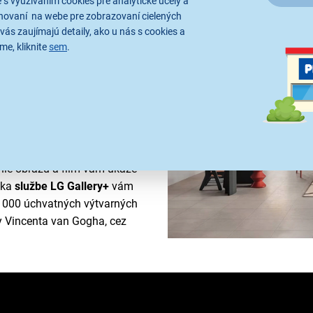
 s využívaním cookies pre analytické účely a
hovaní na webe pre zobrazovaní cielených
račným systémom webOS
. O
vás zaujímajú detaily, ako u nás s cookies a
ni LED podsvietenie
, ktoré
me, kliknite
sem
.
sah. Výsledkom je lepší
ch artefaktov. Farby sú tak
EB3C s inteligentným
notlivé pixely a zvyšuje
 zase upravuje jas.
žim FILMMAKER MODE, ktorý
nie obrazu a film vám ukáže
aka
službe LG Gallery+
vám
5 000 úchvatných výtvarných
y Vincenta van Gogha, cez