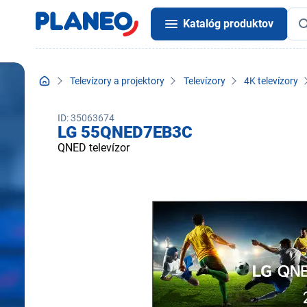
Katalóg produktov
Televízory a projektory
Televízory
4K televízory
ID: 35063674
LG 55QNED7EB3C
QNED televízor