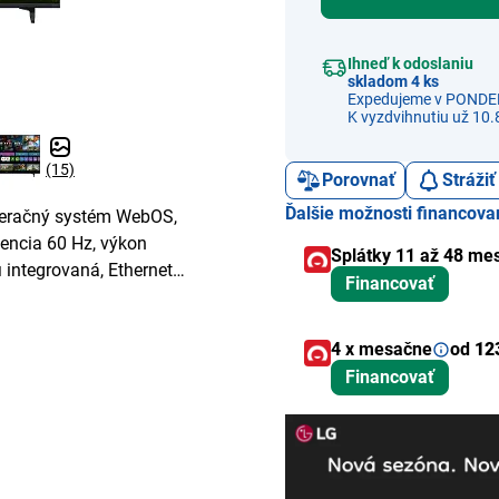
Ihneď k odoslaniu
skladom 4 ks
Expedujeme v PONDE
K vyzdvihnutiu už 10.
(15)
Porovnať
Stráži
Ďalšie možnosti financova
peračný systém WebOS,
vencia 60 Hz, výkon
Splátky 11 až 48 me
 integrovaná, Ethernet
Financovať
4 x mesačne
od
12
Financovať