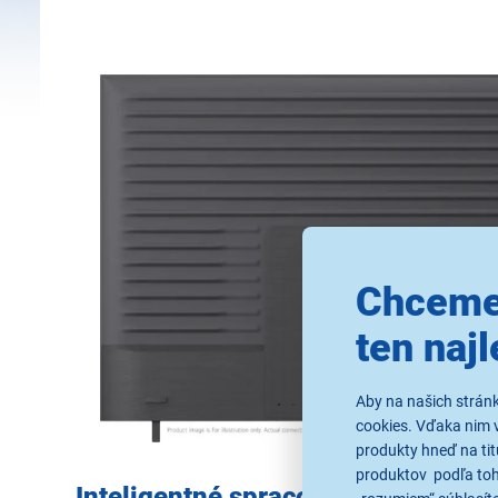
Chceme
ten najl
Aby na našich strán
cookies. Vďaka nim 
produkty hneď na tit
produktov podľa toho
Inteligentné spracovanie obrazu