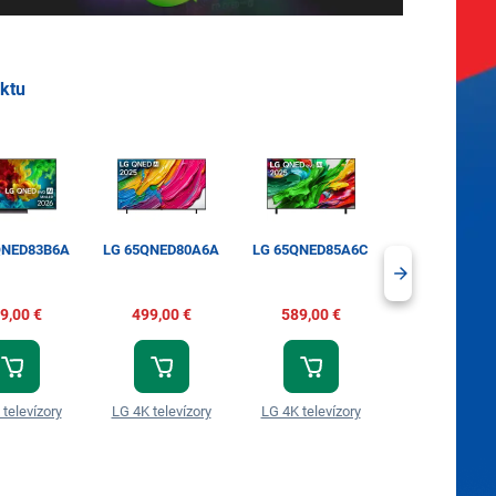
uktu
QNED83B6A
LG 65QNED80A6A
LG 65QNED85A6C
LG 55QNED72
9,00 €
499,00 €
589,00 €
519,00 €
televízory
LG 4K televízory
LG 4K televízory
LG 4K televíz