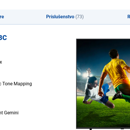
re
Príslušenstvo
(73)
R
3C
x
c Tone Mapping
nt Gemini