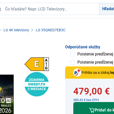
Hľada
LG 4K televízory
LG 55QNED7EB3C
Odporúčané služby
Poistenie predĺženej
Poistenie predĺženej
Prihlás sa a získaj
le
479,00 €
389,43 € bez DPH
Pridať do 