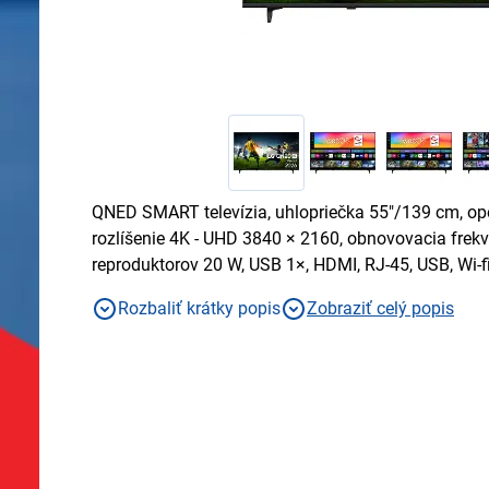
QNED SMART televízia, uhlopriečka 55"/139 cm, o
rozlíšenie 4K - UHD 3840 × 2160, obnovovacia frek
reproduktorov 20 W, USB 1×, HDMI, RJ-45, USB, Wi-fi
(LAN)
Rozbaliť krátky popis
Zobraziť celý popis