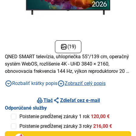
(19)
QNED SMART televízia, uhlopriečka 55"/139 cm, operačný
systém WebOS, rozlíšenie 4K - UHD 3840 × 2160,
obnovovacia frekvencia 144 Hz, výkon reproduktorov 20 W,
USB 2×, HDMI, RJ-45, USB, Wi-fi integrovaná, Ethernet
Rozbaliť krátky popis
Zobraziť celý popis
(LAN)
Tlač
Zdieľať cez e-mail
Odporúčané služby
Poistenie predĺženej záruky 1 rok
120,00 €
Poistenie predĺženej záruky 3 roky
216,00 €