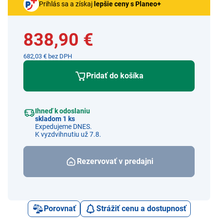
Prihlás sa a získaj
lepšie ceny s Planeo+
838,90 €
682,03 € bez DPH
Pridať do košíka
Ihneď k odoslaniu
skladom 1 ks
Expedujeme DNES.
K vyzdvihnutiu už 7.8.
Rezervovať v predajni
Porovnať
Strážiť cenu a dostupnosť