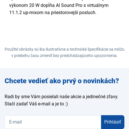
výkonom 20 W dopĺňa AI Sound Pro s virtuálnym
11.1.2 up-mixom na priestorovejší posluch.
Použité obrázky sú iba ilustratívne a technické špecifikácie sa môžu
v priebehu času zmeniť bez predchádzajúceho upozornenia.
Zadajte
Chcete vedieť ako prvý o novinkách?
e-mail
Radi by sme Vám posielali naše akcie a jedinečné zľavy.
Stačí zadať Váš e-mail a je to :)
Prihlásiť