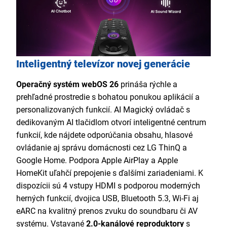
Inteligentný televízor novej generácie
Operačný systém webOS 26
prináša rýchle a
prehľadné prostredie s bohatou ponukou aplikácií a
personalizovaných funkcií. AI Magický ovládač s
dedikovaným AI tlačidlom otvorí inteligentné centrum
funkcií, kde nájdete odporúčania obsahu, hlasové
ovládanie aj správu domácnosti cez LG ThinQ a
Google Home. Podpora Apple AirPlay a Apple
HomeKit uľahčí prepojenie s ďalšími zariadeniami. K
dispozícii sú 4 vstupy HDMI s podporou moderných
herných funkcií, dvojica USB, Bluetooth 5.3, Wi-Fi aj
eARC na kvalitný prenos zvuku do soundbaru či AV
systému. Vstavané
2.0-kanálové reproduktory
s