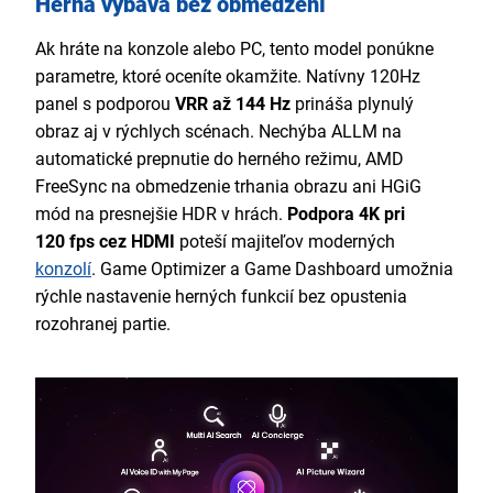
Herná výbava bez obmedzení
Ak hráte na konzole alebo PC, tento model ponúkne
parametre, ktoré oceníte okamžite. Natívny 120Hz
panel s podporou
VRR až 144 Hz
prináša plynulý
obraz aj v rýchlych scénach. Nechýba ALLM na
automatické prepnutie do herného režimu, AMD
FreeSync na obmedzenie trhania obrazu ani HGiG
mód na presnejšie HDR v hrách.
Podpora 4K pri
120 fps cez HDMI
poteší majiteľov moderných
konzolí
. Game Optimizer a Game Dashboard umožnia
rýchle nastavenie herných funkcií bez opustenia
rozohranej partie.