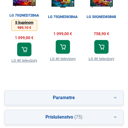
LG 75QNED72B6A
LG 75QNED83B6A
LG 50QNED85B6B
L
S kupónom
989,10 €
1 099,00 €
758,90 €
1 099,00 €
LG 4K televízory
LG 4K televízory
LG 4K televízory
Parametre
Príslušenstvo
(75)