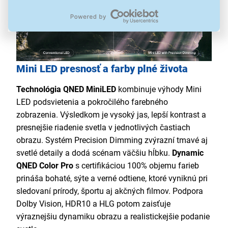
Mini LED presnosť a farby plné života
Technológia QNED MiniLED
kombinuje výhody Mini
LED podsvietenia a pokročilého farebného
zobrazenia. Výsledkom je vysoký jas, lepší kontrast a
presnejšie riadenie svetla v jednotlivých častiach
obrazu. Systém Precision Dimming zvýrazní tmavé aj
svetlé detaily a dodá scénam väčšiu hĺbku.
Dynamic
QNED Color Pro
s certifikáciou 100% objemu farieb
prináša bohaté, sýte a verné odtiene, ktoré vyniknú pri
sledovaní prírody, športu aj akčných filmov. Podpora
Dolby Vision, HDR10 a HLG potom zaisťuje
výraznejšiu dynamiku obrazu a realistickejšie podanie