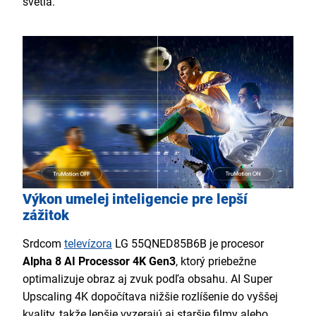
svetla.
Výkon umelej inteligencie pre lepší
zážitok
Srdcom
televízora
LG 55QNED85B6B je procesor
Alpha 8 AI Processor 4K Gen3
, ktorý priebežne
optimalizuje obraz aj zvuk podľa obsahu. AI Super
Upscaling 4K dopočítava nižšie rozlíšenie do vyššej
kvality, takže lepšie vyzerajú aj staršie filmy alebo