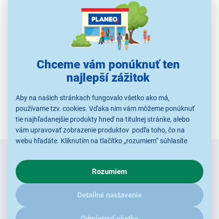
Použité obrázky sú iba ilustratívne a technické špecifikácie sa môžu
v priebehu času zmeniť bez predchádzajúceho upozornenia.
Chceme vám ponúknuť ten
najlepší zážitok
Aby na našich stránkach fungovalo všetko ako má,
používame tzv. cookies. Vďaka nim vám môžeme ponúknuť
tie najhľadanejšie produkty hneď na titulnej stránke, alebo
vám upravovať zobrazenie produktov podľa toho, čo na
webu hľadáte. Kliknutím na tlačítko „rozumiem“ súhlasíte
s využívaním cookies pre analytické účely a predaním údajov
Zadajte
Chcete vedieť ako prvý o novinkách?
o chovaní na webe pre zobrazovaní cielených reklám.
e-mail
Rozumiem
V prípade že vás zaujímajú detaily, ako u nás s cookies a
ďalšími údaji pracujeme, kliknite
sem
.
Radi by sme Vám posielali naše akcie a jedinečné zľavy.
Detailné nastavenie
Stačí zadať Váš e-mail a je to :)
Odmietnuť všetko