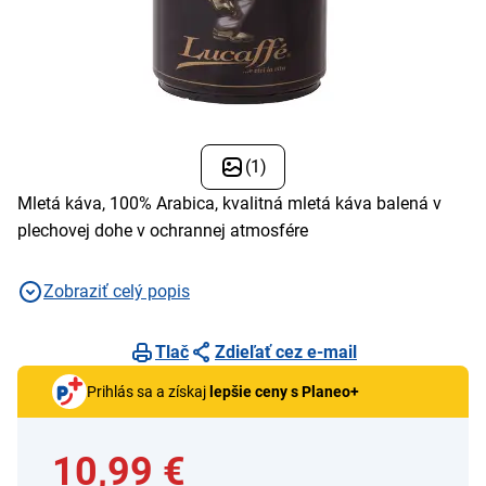
(1)
Mletá káva, 100% Arabica, kvalitná mletá káva balená v
plechovej dohe v ochrannej atmosfére
Zobraziť celý popis
Tlač
Zdieľať cez e-mail
Prihlás sa a získaj
lepšie ceny s Planeo+
10,99 €