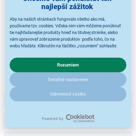
Telekom SIM karta
Apple iPhone 17 Pro
Samsung
najlepší zážitok
SWIPE
Max 256 GB Orange
WW90CGC04DAHLE
Esp
Aby na našich stránkach fungovalo všetko ako má,
používame tzv. cookies. Vďaka nim vám môžeme ponúknuť
1,00 €
1 489,00 €
339,00 €
tie najhľadanejšie produkty hneď na titulnej stránke, alebo
vám upravovať zobrazenie produktov podľa toho, čo na
webu hľadáte. Kliknutím na tlačítko „rozumiem“ súhlasíte
s využívaním cookies pre analytické účely a predaním údajov
Príslušenstvo pre
Dotykové smartfóny
Práčky spredu plnené
T
mobilné telefóny
o chovaní na webe pre zobrazovaní cielených reklám.
Rozumiem
V prípade že vás zaujímajú detaily, ako u nás s cookies a
ďalšími údaji pracujeme, kliknite
sem
.
Detailné nastavenie
Odmietnuť všetko
Parametre
Recenzie
(1)