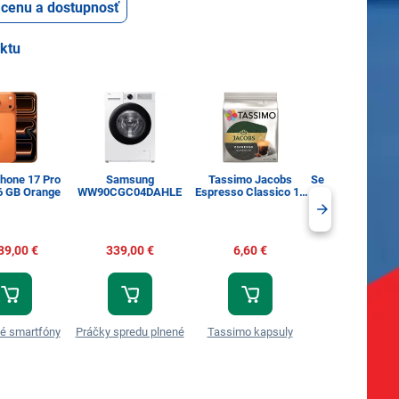
ť cenu a dostupnosť
uktu
Phone 17 Pro
Samsung
Tassimo Jacobs
Sencor SBA LR6
6 GB Orange
WW90CGC04DAHLE
Espresso Classico 16
AA Alk
ks
89,00 €
339,00 €
6,60 €
3,99 €
é smartfóny
Práčky spredu plnené
Tassimo kapsuly
Spotrebná baté