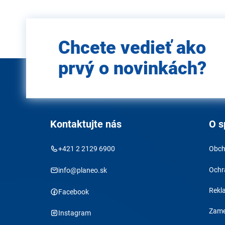
Zadajte
Chcete vedieť ako
e-mail
prvý o novinkách?
Kontaktujte nás
O s
+421 2 2129 6900
Obch
Ochr
info@planeo.sk
Rekl
Facebook
Zame
Instagram