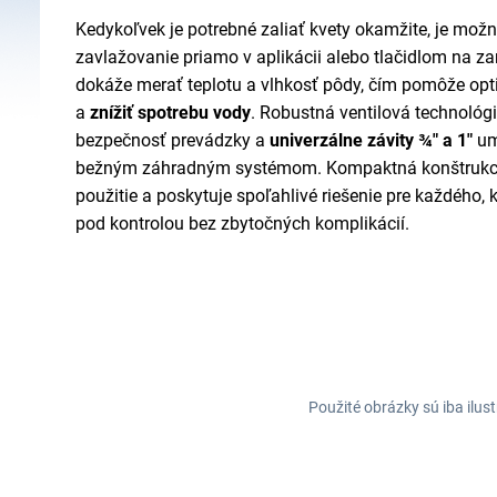
Kedykoľvek je potrebné zaliať kvety okamžite, je mož
zavlažovanie priamo v aplikácii alebo tlačidlom na zar
dokáže merať teplotu a vlhkosť pôdy, čím pomôže opt
a
znížiť spotrebu vody
. Robustná ventilová technológ
bezpečnosť prevádzky a
univerzálne závity ¾" a 1"
um
bežným záhradným systémom. Kompaktná konštrukci
použitie a poskytuje spoľahlivé riešenie pre každého,
pod kontrolou bez zbytočných komplikácií.
Použité obrázky sú iba ilus