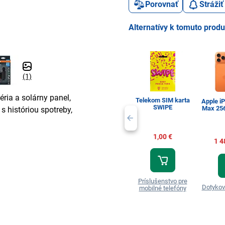
Porovnať
Stráži
Alternatívy k tomuto prod
(1)
éria a solárny panel,
Telekom SIM karta
Apple i
SWIPE
Max 25
s históriou spotreby,
1,00 €
1 4
Príslušenstvo pre
Dotykov
mobilné telefóny