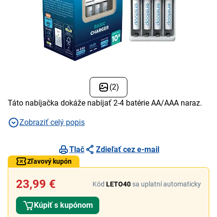
(2)
Táto nabíjačka dokáže nabíjať 2-4 batérie AA/AAA naraz.
Zobraziť celý popis
Tlač
Zdieľať cez e-mail
Zľavový kupón
23,99 €
Kód
LETO40
sa uplatní automaticky
Kúpiť s kupónom