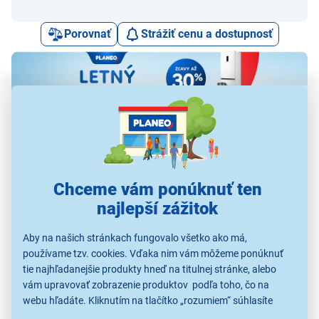
Porovnať
Strážiť cenu a dostupnosť
Alternatívy k tomuto produktu
Chceme vám ponúknuť ten
najlepší zážitok
Aby na našich stránkach fungovalo všetko ako má,
používame tzv. cookies. Vďaka nim vám môžeme ponúknuť
Panasonic-Eneloop
VARTA Nab. LCD Multi
VARTA Nab. LCD + 12V
VA
tie najhľadanejšie produkty hneď na titulnej stránke, alebo
CC63E N
+
& USB
nab
vám upravovať zobrazenie produktov podľa toho, čo na
S kupónom
S kupónom
S kupónom
webu hľadáte. Kliknutím na tlačítko „rozumiem“ súhlasíte
35,99 €
29,99 €
22,49 €
s využívaním cookies pre analytické účely a predaním údajov