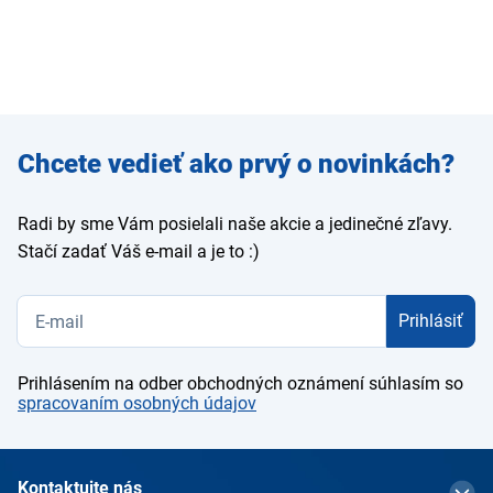
Zadajte
Chcete vedieť ako prvý o novinkách?
e-mail
Radi by sme Vám posielali naše akcie a jedinečné zľavy.
Stačí zadať Váš e-mail a je to :)
Prihlásiť
Prihlásením na odber obchodných oznámení súhlasím so
spracovaním osobných údajov
Kontaktujte nás