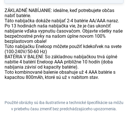
ZÁKLADNÉ NABÍJANIE: ideálne, keď potrebujete občas
nabiť batérie.
Táto nabíjačka dokáže nabíjať 2-4 batérie AA/AAA naraz.
Po 13 hodinách naša nabíjačka vie, že je čas ukončiť
nabíjanie vďaka vypnutiu časovačom. Objavte všetky naše
bezpečnostné prvky na našom úplne novom 100%
bezplastovom obale!
Túto nabíjačku Eneloop môžete použiť kdekoľvek na svete
(100-240V/50-60 Hz)
BATÉRIA V BALENÍ: So základnou nabíjačkou trvá úplné
nabitie 4 batérií Eneloop AAA približne 10 hodín (doba
nabíjania závisí od kapacity batérie).
Toto kombinované balenie obsahuje už 4 AAA batérie s
kapacitou 800mAh, ktoré sú už v nabitom stav.
Použité obrázky sú iba ilustratívne a technické špecifikácie sa môžu
v priebehu času zmeniť bez predchádzajúceho upozornenia.