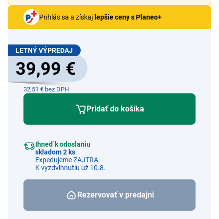
Prihlás sa a získaj
lepšie ceny s Planeo+
LETNÝ VÝPREDAJ
39,99 €
32,51 € bez DPH
Pridať do košíka
Ihneď k odoslaniu
skladom 2 ks
Expedujeme ZAJTRA.
K vyzdvihnutiu už 10.8.
Rezervovať v predajni