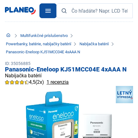
Multifunkčné príslušenstvo
Powerbanky, batérie, nabíjačky batérií
Nabíjačka batérií
Panasonic-Eneloop KJ51MCC04E 4xAAA N
ID: 35056885
Panasonic-Eneloop KJ51MCC04E 4xAAA N
Nabíjačka batérií
4,5
(2x)
1 recenzia