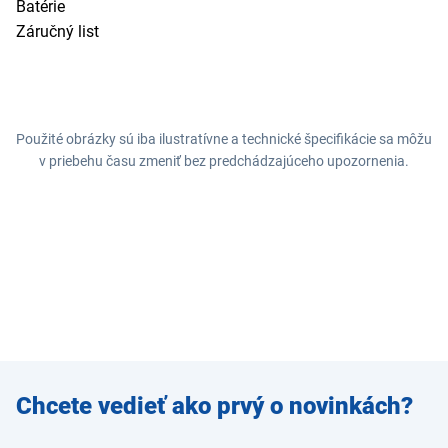
Batérie
Záručný list
Použité obrázky sú iba ilustratívne a technické špecifikácie sa môžu
v priebehu času zmeniť bez predchádzajúceho upozornenia.
Zadajte
Chcete vedieť ako prvý o novinkách?
e-mail