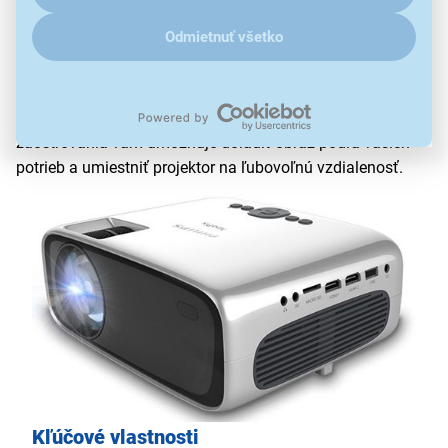
hranie hier.
Odmietnuť všetko
JEDNODUCHÉ NASTAVENIE
Umiestnite produkt kdekoľvek chcete! Korekcia
lichobežníkového skreslenia v kombinácii s technológiou
zaostrovania vám umožňuje doladiť obraz podľa vašich
potrieb a umiestniť projektor na ľubovoľnú vzdialenosť.
Kľúčové vlastnosti