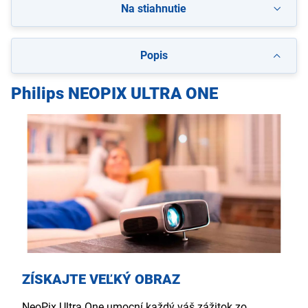
Na stiahnutie
Popis
Philips NEOPIX ULTRA ONE
ZÍSKAJTE VEĽKÝ OBRAZ
NeoPix Ultra One umocní každý váš zážitok zo