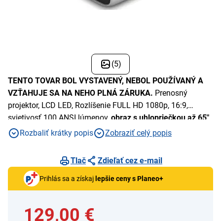
(5)
TENTO TOVAR BOL VYSTAVENÝ, NEBOL POUŽÍVANÝ A
VZŤAHUJE SA NA NEHO PLNÁ ZÁRUKA.
Prenosný
projektor, LCD LED, Rozlíšenie FULL HD 1080p, 16:9,
svietivosť 100 ANSI lúmenov,
obraz s uhlopriečkou až 65"
,
USB-A, 2xHDMI,
reproduktory 2x5W, Android TV
Rozbaliť krátky popis
Zobraziť celý popis
Tlač
Zdieľať cez e-mail
Prihlás sa a získaj
lepšie ceny s Planeo+
129,00 €