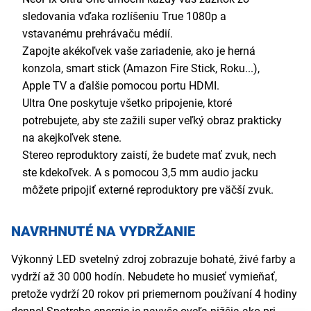
sledovania vďaka rozlíšeniu True 1080p a
vstavanému prehrávaču médií.
Zapojte akékoľvek vaše zariadenie, ako je herná
konzola, smart stick (Amazon Fire Stick, Roku...),
Apple TV a ďalšie pomocou portu HDMI.
Ultra One poskytuje všetko pripojenie, ktoré
potrebujete, aby ste zažili super veľký obraz prakticky
na akejkoľvek stene.
Stereo reproduktory zaistí, že budete mať zvuk, nech
ste kdekoľvek. A s pomocou 3,5 mm audio jacku
môžete pripojiť externé reproduktory pre väčší zvuk.
NAVRHNUTÉ NA VYDRŽANIE
Výkonný LED svetelný zdroj zobrazuje bohaté, živé farby a
vydrží až 30 000 hodín. Nebudete ho musieť vymieňať,
pretože vydrží 20 rokov pri priemernom používaní 4 hodiny