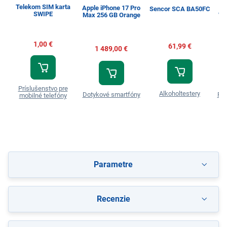
Telekom SIM karta
Apple iPhone 17 Pro
Sencor SCA BA50FC
SWIPE
Max 256 GB Orange
WW
1,00 €
61,99 €
1 489,00 €
Príslušenstvo pre
Alkoholtestery
Dotykové smartfóny
Prá
mobilné telefóny
Parametre
Recenzie