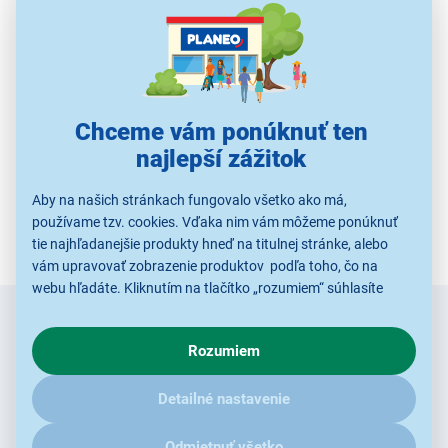
Použité obrázky sú iba ilustratívne a technické špecifikácie sa môžu
v priebehu času zmeniť bez predchádzajúceho upozornenia.
Chceme vám ponúknuť ten
najlepší zážitok
Aby na našich stránkach fungovalo všetko ako má,
používame tzv. cookies. Vďaka nim vám môžeme ponúknuť
tie najhľadanejšie produkty hneď na titulnej stránke, alebo
vám upravovať zobrazenie produktov podľa toho, čo na
webu hľadáte. Kliknutím na tlačítko „rozumiem“ súhlasíte
s využívaním cookies pre analytické účely a predaním údajov
Zadajte
Chcete vedieť ako prvý o novinkách?
o chovaní na webe pre zobrazovaní cielených reklám.
e-mail
Rozumiem
V prípade že vás zaujímajú detaily, ako u nás s cookies a
ďalšími údaji pracujeme, kliknite
sem
.
Radi by sme Vám posielali naše akcie a jedinečné zľavy.
Detailné nastavenie
Stačí zadať Váš e-mail a je to :)
Odmietnuť všetko