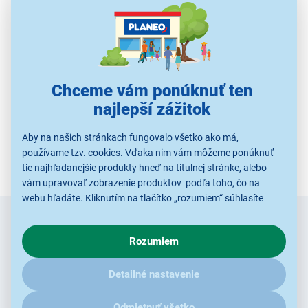
Použité obrázky sú iba ilustratívne a technické špecifikácie sa môžu
v priebehu času zmeniť bez predchádzajúceho upozornenia.
Chceme vám ponúknuť ten
najlepší zážitok
Aby na našich stránkach fungovalo všetko ako má,
používame tzv. cookies. Vďaka nim vám môžeme ponúknuť
tie najhľadanejšie produkty hneď na titulnej stránke, alebo
vám upravovať zobrazenie produktov podľa toho, čo na
webu hľadáte. Kliknutím na tlačítko „rozumiem“ súhlasíte
s využívaním cookies pre analytické účely a predaním údajov
Zadajte
Chcete vedieť ako prvý o novinkách?
o chovaní na webe pre zobrazovaní cielených reklám.
e-mail
Rozumiem
V prípade že vás zaujímajú detaily, ako u nás s cookies a
ďalšími údaji pracujeme, kliknite
sem
.
Radi by sme Vám posielali naše akcie a jedinečné zľavy.
Detailné nastavenie
Stačí zadať Váš e-mail a je to :)
Odmietnuť všetko