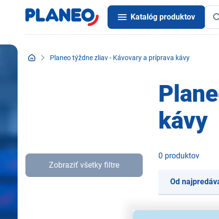
Katalóg produktov
Planeo týždne zliav - Kávovary a príprava kávy
Plane
kávy
0 produktov
Zobraziť všetky filtre
Od najpredáv