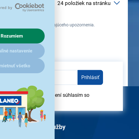
ehu času zmeniť bez predchádzajúceho upozornenia.
Rozumiem
ilné nastavenie
mietnuť všetko
Prihlásiť
odber obchodných oznámení súhlasím so
obných údajov
Služby