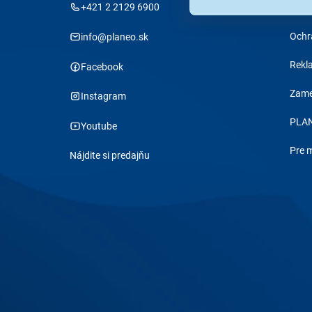
+421 2 2129 6900
Obch
Ochr
info@planeo.sk
Rekl
Facebook
Zame
Instagram
PLAN
Youtube
Pre 
Nájdite si predajňu