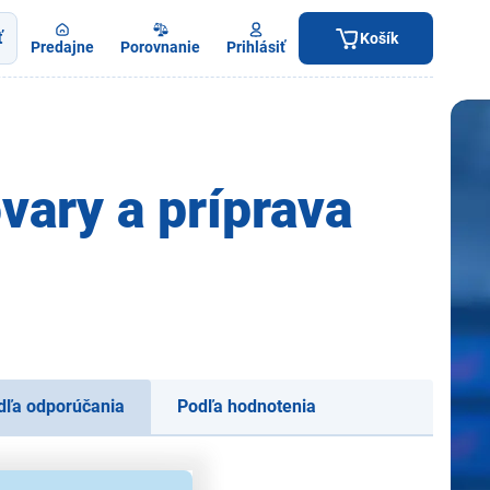
ť
Košík
Predajne
Porovnanie
Prihlásiť
vary a príprava
dľa odporúčania
Podľa hodnotenia