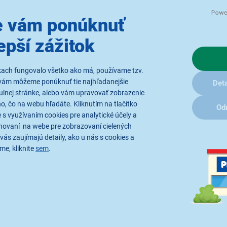
 vám ponúknuť
epší zážitok
té obrázky sú iba ilustratívne a technické špecifikácie sa môžu v prieb
kach fungovalo všetko ako má, používame tzv.
vám môžeme ponúknuť tie najhľadanejšie
Deta
ulnej stránke, alebo vám upravovať zobrazenie
, čo na webu hľadáte. Kliknutím na tlačítko
Od
 s využívaním cookies pre analytické účely a
hovaní na webe pre zobrazovaní cielených
Radi by sme Vám posielali naše
vás zaujímajú detaily, ako u nás s cookies a
akcie a jedinečné zľavy. Stačí zadať
me, kliknite
sem
.
Váš e-mail a je to :)
Prihlásením na 
spracovaním os
poločnosti
Čo vás zaujíma