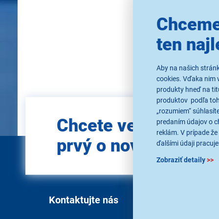
Chceme
ten najl
Použi
Aby na našich strán
cookies. Vďaka nim 
produkty hneď na tit
produktov podľa toho
„rozumiem“ súhlasíte
Zadajte
Chcete vedieť ako
e-mail
predaním údajov o c
reklám. V prípade že 
prvý o novinkách?
ďalšími údaji pracuje
Zobraziť detaily
>>
Kontaktujte nás
O s