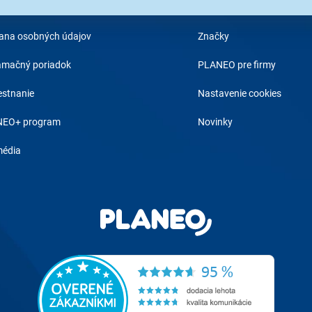
odné podmienky
Najčastejšie otázky
ana osobných údajov
Značky
amačný poriadok
PLANEO pre firmy
stnanie
Nastavenie cookies
EO+ program
Novinky
média