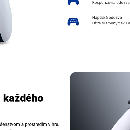
Responzívna odozva 
Haptická odozva
Užite si zmeny tlaku 
ie každého
lušenstvom a prostredím v hre.