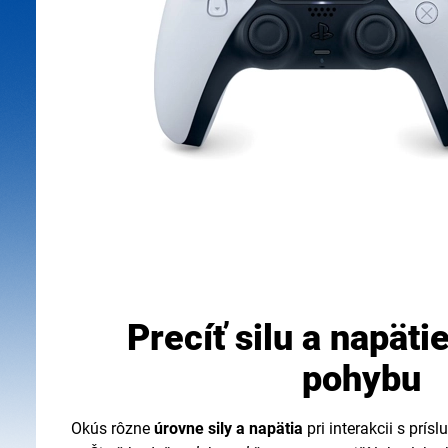
Precíť silu a napät
pohybu
Okús rôzne
úrovne sily a napätia
pri interakcii s prís