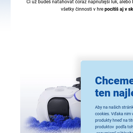
Či už budeš naťahovať čoraz napnutejší luk, alebo
všetky činnosti v hre
pocítiš aj v s
Chceme
ten najl
Aby na našich strán
cookies. Vďaka nim 
produkty hneď na tit
produktov podľa toho