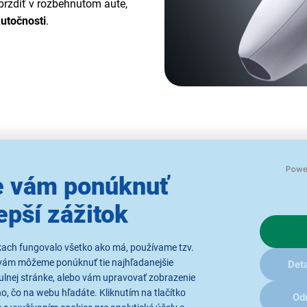
 brzdiť v rozbehnutom aute,
kutočnosti
.
Spätná vä
 vám ponúknuť
v
epší zážitok
Pocíť na vlastnej koži spät
ktoré nahradia tradičné v
kach fungovalo všetko ako má, používame tzv.
simulujú pocity zo všetkého,
vám môžeme ponúknuť tie najhľadanejšie
Deta
ulnej stránke, alebo vám upravovať zobrazenie
, čo na webu hľadáte. Kliknutím na tlačítko
Od