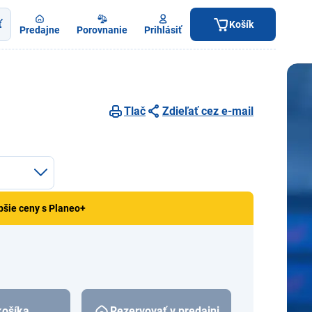
ť
Košík
Predajne
Porovnanie
Prihlásiť
Tlač
Zdieľať cez e-mail
pšie ceny s Planeo+
košíka
Rezervovať v predajni