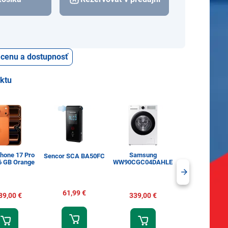
ť cenu a dostupnosť
uktu
Phone 17 Pro
Samsung
Tassimo Jac
Sencor SCA BA50FC
6 GB Orange
WW90CGC04DAHLE
Espresso Classi
ks
61,99 €
89,00 €
339,00 €
6,60 €