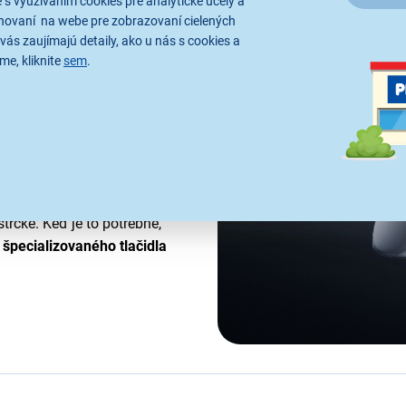
 s využívaním cookies pre analytické účely a
hovaní na webe pre zobrazovaní cielených
vás zaujímajú detaily, ako u nás s cookies a
me, kliknite
sem
.
 a konektor
t
tavaného mikrofónu
alebo
rčke. Keď je to potrebné,
m
špecializovaného tlačidla