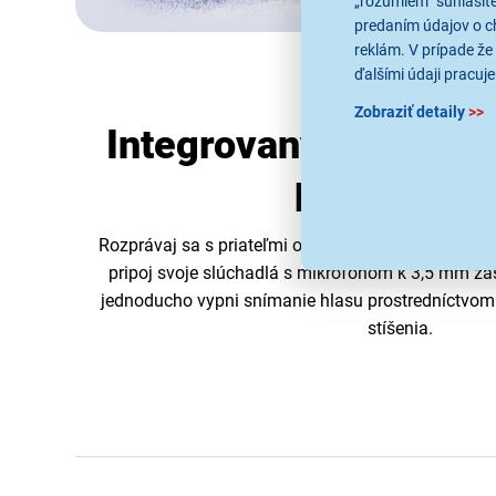
„rozumiem“ súhlasíte
predaním údajov o c
reklám. V prípade že 
ďalšími údaji pracuje
Zobraziť detaily
>>
Integrovaný mikrofón
pre headse
Rozprávaj sa s priateľmi online prostredníctvom
vs
pripoj svoje slúchadlá s mikrofónom k 3,5 mm zást
jednoducho vypni snímanie hlasu prostredníctvo
stíšenia.