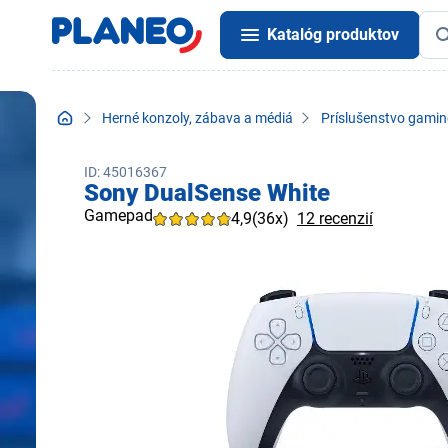
Katalóg produktov
Herné konzoly, zábava a médiá
Príslušenstvo gamin
ID: 45016367
Sony DualSense White
Gamepad
4,9
(36x)
12 recenzií