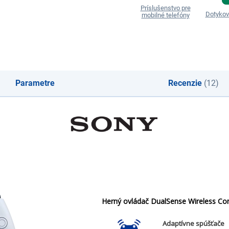
Príslušenstvo pre
Dotykov
mobilné telefóny
Parametre
Recenzie
(12)
Herný ovládač DualSense Wireless Con
Adaptívne spúšťače