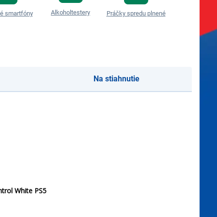
Alkoholtestery
é smartfóny
Práčky spredu plnené
Tassimo kaps
Na stiahnutie
trol White PS5