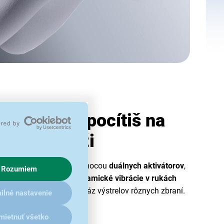
zba, ktorú pocítiš na
lastnej koži
nú väzbu z akcie v hre pomocou
duálnych aktivátorov
,
Rozumiem
ibračné motory. Tieto
dynamické vibrácie v rukách
 od okolia až po spätný ráz výstrelov rôznych zbraní.
ilné nastavenie
mietnuť všetko