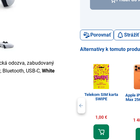
Porovnať
Stráži
Alternatívy k tomuto prod
tická odozva, zabudovaný
, Bluetooth, USB-C,
White
Telekom SIM karta
Apple i
SWIPE
Max 25
1,00 €
1 4