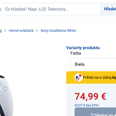
Hľada
g
Herné ovládače
Sony DualSense White
Varianty produktu
Farba
Prihlás sa a získaj
le
74,99 €
60,97 € bez DPH
Pridať do 