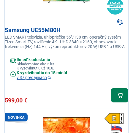
Samsung UE55M80H
LED SMART televízia, uhlopriečka 55"/138 cm, operačný systém
Tizen Smart TV, rozlíšenie 4K - UHD 3840 × 2160, obnovovacia
frekvencia (Hz) 144 Hz, výkon reproduktorov 20 W, USB 1 x USB-A,
Wi-fi integrovaná, DLNA
Ihneď k odoslaniu
Skladom viac ako 5 ks.
K vyzdvihnutiu už 10.8.
K vyzdvihnutiu do 15 minút
v 37 predajniach
599,00 €
NOVINKA