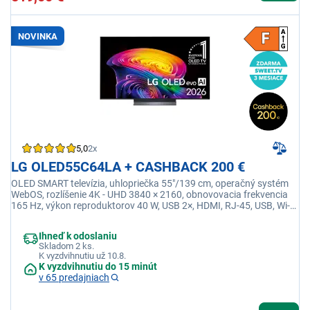
NOVINKA
5,0
2x
LG OLED55C64LA + CASHBACK 200 €
OLED SMART televízia, uhlopriečka 55"/139 cm, operačný systém
WebOS, rozlíšenie 4K - UHD 3840 × 2160, obnovovacia frekvencia
165 Hz, výkon reproduktorov 40 W, USB 2×, HDMI, RJ-45, USB, Wi-fi
integrovaná, Ethernet (LAN)
Ihneď k odoslaniu
Skladom 2 ks.
K vyzdvihnutiu už 10.8.
K vyzdvihnutiu do 15 minút
v 65 predajniach