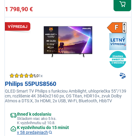
1 798,90 €
VÝPREDAJ
5,0
1x
Philips 55PUS8560
QLED Smart TV Philips s funkciou Ambilight, uhlopriečka 55"/139
cm, rozlíšenie 4K 3840x2160 px, OS Titan, HDR10+, zvuk Dolby
Atmos a DTS:X, 3x HDMI, 2x USB, Wi-Fi, Bluetooth, HbbTV
Ihneď k odoslaniu
Skladom viac ako 5 ks.
K vyzdvihnutiu už 10.8.
K vyzdvihnutiu do 15 minút
v 58 predajniach