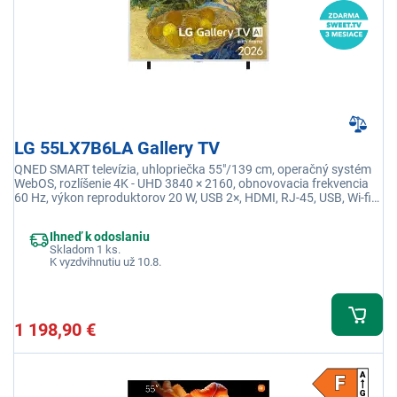
LG 55LX7B6LA Gallery TV
QNED SMART televízia, uhlopriečka 55"/139 cm, operačný systém
WebOS, rozlíšenie 4K - UHD 3840 × 2160, obnovovacia frekvencia
60 Hz, výkon reproduktorov 20 W, USB 2×, HDMI, RJ-45, USB, Wi-fi
integrovaná, Ethernet (LAN)
Ihneď k odoslaniu
Skladom 1 ks.
K vyzdvihnutiu už 10.8.
1 198,90 €