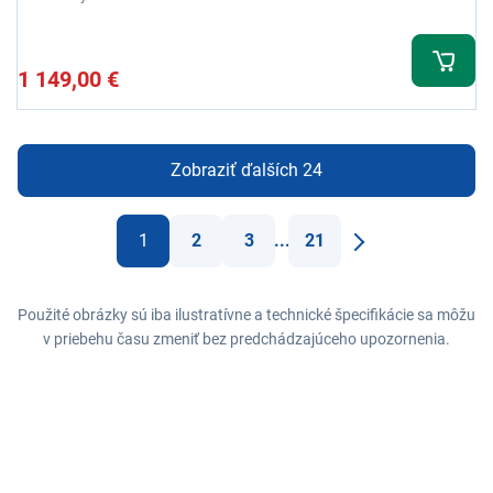
1 149,00 €
Zobraziť ďalších 24
1
2
3
...
21
Ďaľší
Použité obrázky sú iba ilustratívne a technické špecifikácie sa môžu
v priebehu času zmeniť bez predchádzajúceho upozornenia.