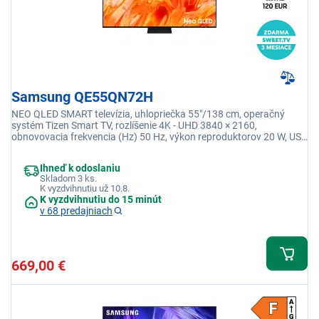
Samsung QE55QN72H
NEO QLED SMART televízia, uhlopriečka 55"/138 cm, operačný
systém Tizen Smart TV, rozlíšenie 4K - UHD 3840 × 2160,
obnovovacia frekvencia (Hz) 50 Hz, výkon reproduktorov 20 W, USB
2 x USB-A, Wi-fi integrovaná, DLNA
Ihneď k odoslaniu
Skladom 3 ks.
K vyzdvihnutiu už 10.8.
K vyzdvihnutiu do 15 minút
v 68 predajniach
669,00 €