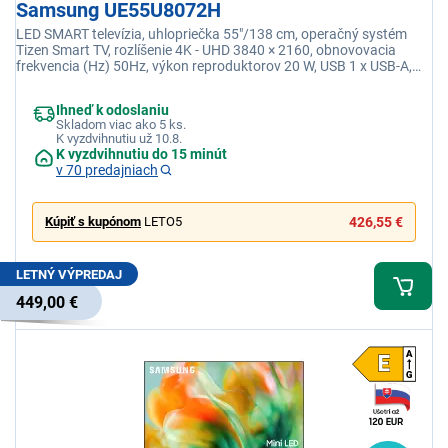
Samsung UE55U8072H
LED SMART televízia, uhlopriečka 55"/138 cm, operačný systém
Tizen Smart TV, rozlíšenie 4K - UHD 3840 × 2160, obnovovacia
frekvencia (Hz) 50Hz, výkon reproduktorov 20 W, USB 1 x USB-A,
Wi-fi integrovaná, DLNA
Ihneď k odoslaniu
Skladom viac ako 5 ks.
K vyzdvihnutiu už 10.8.
K vyzdvihnutiu do 15 minút
v 70 predajniach
Kúpiť s kupónom
LETO5
426,55 €
LETNÝ VÝPREDAJ
449,00 €