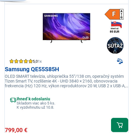
5,0
1x
Samsung QE55S85H
OLED SMART televízia, uhlopriečka 55"/138 cm, operačný systém
Tizen Smart TV, rozlíšenie 4K - UHD 3840 × 2160, obnovovacia
frekvencia (Hz) 120 Hz, výkon reproduktorov 20 W, USB 2 x USB-A,
Wi-fi integrovaná, Eko senzor
Ihneď k odoslaniu
Skladom viac ako 5 ks.
K vyzdvihnutiu už 10.8.
799,00 €