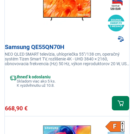
Samsung QE55QN70H
NEO QLED SMART televízia, uhlopriečka 55"/138 cm, operačný
systém Tizen Smart TV, rozlíšenie 4K - UHD 3840 × 2160,
obnovovacia frekvencia (Hz) 50 Hz, výkon reproduktorov 20 W, USB
2 x USB-A, Wi-fi integrovaná, DLNA
Ihneď k odoslaniu
Skladom viac ako 5 ks.
K vyzdvihnutiu už 10.8.
668,90 €