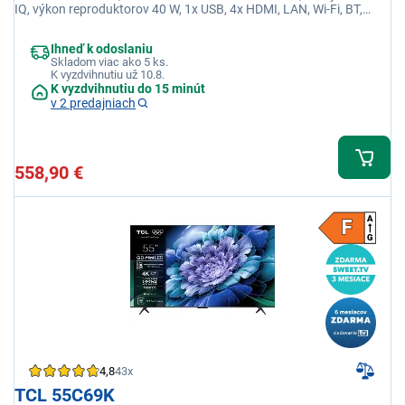
IQ, výkon reproduktorov 40 W, 1x USB, 4x HDMI, LAN, Wi-Fi, BT,
Apple TV
Ihneď k odoslaniu
Skladom viac ako 5 ks.
K vyzdvihnutiu už 10.8.
K vyzdvihnutiu do 15 minút
v 2 predajniach
558,90 €
4,8
43x
TCL 55C69K