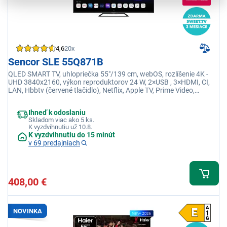
4,6
20x
Sencor SLE 55Q871B
QLED SMART TV, uhlopriečka 55"/139 cm, webOS, rozlíšenie 4K -
UHD 3840x2160, výkon reproduktorov 24 W, 2×USB , 3×HDMI, CI,
LAN, Hbbtv (červené tlačidlo), Netflix, Apple TV, Prime Video,
Youtube
Ihneď k odoslaniu
Skladom viac ako 5 ks.
K vyzdvihnutiu už 10.8.
K vyzdvihnutiu do 15 minút
v 69 predajniach
408,00 €
NOVINKA