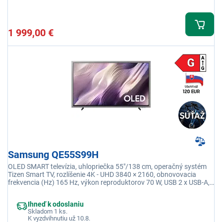
1 999,00 €
Samsung QE55S99H
OLED SMART televízia, uhlopriečka 55"/138 cm, operačný systém
Tizen Smart TV, rozlíšenie 4K - UHD 3840 × 2160, obnovovacia
frekvencia (Hz) 165 Hz, výkon reproduktorov 70 W, USB 2 x USB-A,
Wi-fi integrovaná, Eko senzor
Ihneď k odoslaniu
Skladom 1 ks.
K vyzdvihnutiu už 10.8.