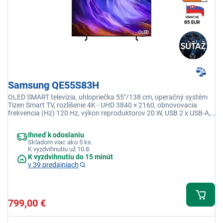
Samsung QE55S83H
OLED SMART televízia, uhlopriečka 55"/138 cm, operačný systém
Tizen Smart TV, rozlíšenie 4K - UHD 3840 × 2160, obnovovacia
frekvencia (Hz) 120 Hz, výkon reproduktorov 20 W, USB 2 x USB-A,
Wi-fi integrovaná, Eko senzor
Ihneď k odoslaniu
Skladom viac ako 5 ks.
K vyzdvihnutiu už 10.8.
K vyzdvihnutiu do 15 minút
v 39 predajniach
799,00 €