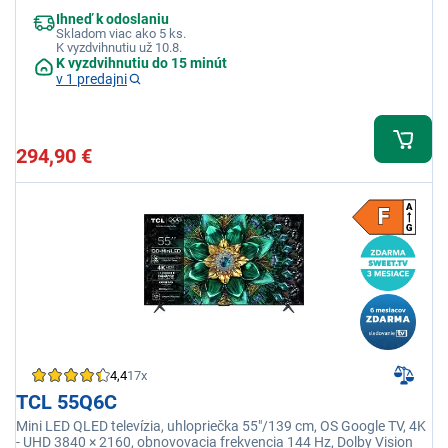
Ihneď k odoslaniu
Skladom viac ako 5 ks.
K vyzdvihnutiu už 10.8.
K vyzdvihnutiu do 15 minút
v 1 predajni
294,90 €
4,4
17x
TCL 55Q6C
Mini LED QLED televízia, uhlopriečka 55"/139 cm, OS Google TV, 4K
- UHD 3840 × 2160, obnovovacia frekvencia 144 Hz, Dolby Vision