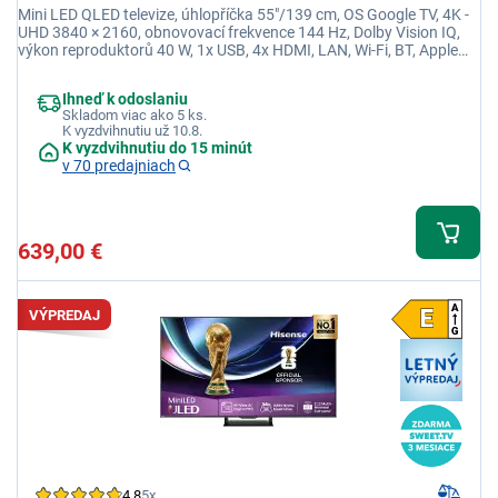
Mini LED QLED televize, úhlopříčka 55"/139 cm, OS Google TV, 4K -
UHD 3840 × 2160, obnovovací frekvence 144 Hz, Dolby Vision IQ,
výkon reproduktorů 40 W, 1x USB, 4x HDMI, LAN, Wi-Fi, BT, Apple
TV, Disney+
Ihneď k odoslaniu
Skladom viac ako 5 ks.
K vyzdvihnutiu už 10.8.
K vyzdvihnutiu do 15 minút
v 70 predajniach
639,00 €
VÝPREDAJ
4,8
5x