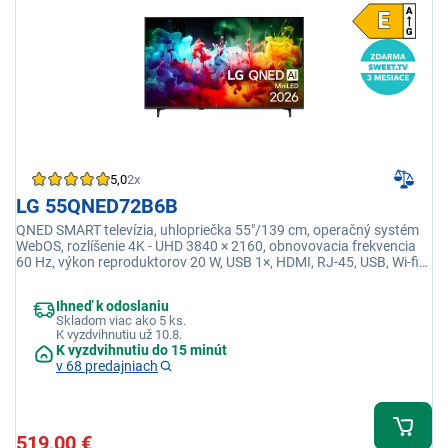
5,0
2x
LG 55QNED72B6B
QNED SMART televízia, uhlopriečka 55"/139 cm, operačný systém
WebOS, rozlíšenie 4K - UHD 3840 × 2160, obnovovacia frekvencia
60 Hz, výkon reproduktorov 20 W, USB 1×, HDMI, RJ-45, USB, Wi-fi
integrovaná, Ethernet (LAN)
Ihneď k odoslaniu
Skladom viac ako 5 ks.
K vyzdvihnutiu už 10.8.
K vyzdvihnutiu do 15 minút
v 68 predajniach
519,00 €