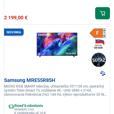
2 199,00 €
NOVINKA
Samsung MRE55R85H
MICRO RGB SMART televízia, uhlopriečka 55"/138 cm, operačný
systém Tizen Smart TV, rozlíšenie 4K - UHD 3840 × 2160,
obnovovacia frekvencia (Hz) 144 Hz, výkon reproduktorov 30 W,
USB 2 x USB-A, Wi-fi integrovaná, DLNA
Ihneď k odoslaniu
Skladom 2 ks.
K vyzdvihnutiu už 10.8.