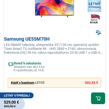
Samsung UE55M70H
LED SMART televízia, uhlopriečka 55"/138 cm, operačný systém
Tizen Smart TV, rozlíšenie 4K - UHD 3840 × 2160, obnovovacia
frekvencia (Hz) 50 Hz, výkon reproduktorov 20 W, USB 1 x USB-A,
Wi-fi integrovaná, DLNA
Ihneď k odoslaniu
Skladom viac ako 5 ks.
K vyzdvihnutiu už 10.8.
Kúpiť s kupónom
LETO5
502,55 €
LETNÝ VÝPREDAJ
529,00 €
539,00 €