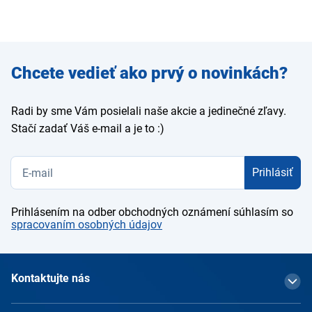
Zadajte
Chcete vedieť ako prvý o novinkách?
e-mail
Radi by sme Vám posielali naše akcie a jedinečné zľavy.
Stačí zadať Váš e-mail a je to :)
Prihlásiť
Prihlásením na odber obchodných oznámení súhlasím so
spracovaním osobných údajov
Kontaktujte nás