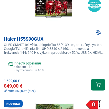
Haier H55S90GUX
QLED SMART televízia, uhlopriečka 55"/139 cm, operačný systém
Google TV, rozlíšenie 4K - UHD 3840 × 2160, obnovovacia
frekvencia 144/240 Hz, výkon reproduktorov 52 W, USB 2×, HDMI,
Jack 3,5 mm, RJ-45, USB
Ihneď k odoslaniu
Skladom 2 ks.
K vyzdvihnutiu už 10.8.
1 699,00 €
849,00 €
Ušetríte 850,00 € (50%)
NOVINKA