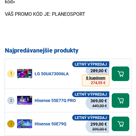
kód»
VÁŠ PROMO KÓD JE: PLANEOSPORT
Najpredávanejšie produkty
LETNÝ VÝPREDAJ
289,00 €
1
LG 50UA73006LA
S kupónom
274,55 €
LETNÝ VÝPREDAJ
2
Hisense 55E77Q PRO
369,00 €
449,00 €
LETNÝ VÝPREDAJ
3
Hisense 50E79Q
299,00 €
399,00 €