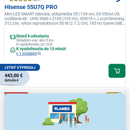
Hisense 55U7Q PRO
Mini LED SMART televízia, uhlopriečka 55"/139 cm, OS VIDAA U9,
rozlíšenie 4K - UHD 3840 × 2160 (165 Hz), HDR10 +, Local Dimming
312 zón, výkon reproduktorov 50 W (2.1.2 CH), 165 Hz Game USB,
HDMI, CI+, LAN, Wi-Fi, BT, OnePlay, YouTube, Netflix, Disney+
Ihneď k odoslaniu
Skladom viac ako 5 ks.
K vyzdvihnutiu už 10.8.
K vyzdvihnutiu do 15 minút
v 1 predajni
LETNÝ VÝPREDAJ
443,00 €
529,00 €
VÝPREDAJ