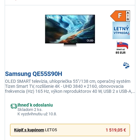
Samsung QE55S90H
OLED SMART televízia, uhlopriečka 55"/138 cm, operačný systém
Tizen Smart TV, rozlíšenie 4K - UHD 3840 × 2160, obnovovacia
frekvencia (Hz) 165 Hz, výkon reproduktorov 40 W, USB 2 x USB-A,
Wi-fi integrovaná, Eko senzor
Ihneď k odoslaniu
Skladom 2 ks.
K vyzdvihnutiu už 10.8.
Kúpiť s kupónom
LETO5
1 519,05 €