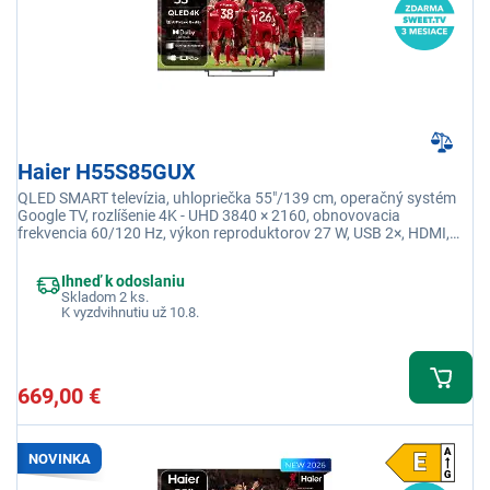
Haier H55S85GUX
QLED SMART televízia, uhlopriečka 55"/139 cm, operačný systém
Google TV, rozlíšenie 4K - UHD 3840 × 2160, obnovovacia
frekvencia 60/120 Hz, výkon reproduktorov 27 W, USB 2×, HDMI,
Jack 3,5 mm, RJ-45, USB
Ihneď k odoslaniu
Skladom 2 ks.
K vyzdvihnutiu už 10.8.
669,00 €
NOVINKA