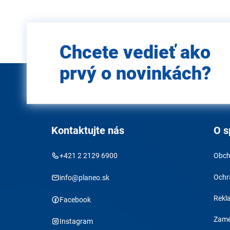
Zadajte
Chcete vedieť ako
e-mail
prvý o novinkách?
Kontaktujte nás
O s
+421 2 2129 6900
Obch
Ochr
info@planeo.sk
Rekl
Facebook
Zame
Instagram