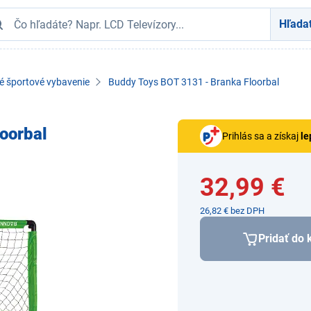
Hľada
é športové vybavenie
Buddy Toys BOT 3131 - Branka Floorbal
oorbal
Prihlás sa a získaj
le
32,99 €
26,82 € bez DPH
Pridať do 