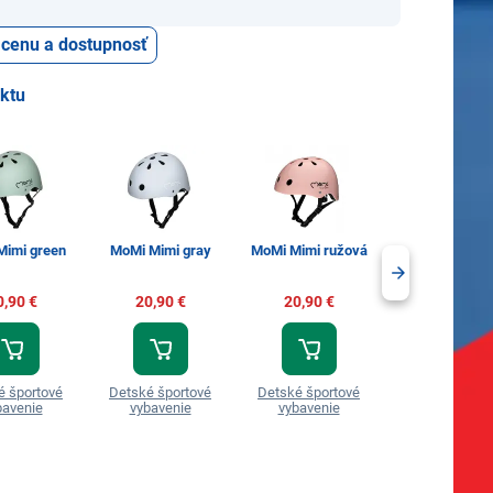
ť cenu a dostupnosť
uktu
Mimi green
MoMi Mimi gray
MoMi Mimi ružová
MoMi MIMI B
0,90 €
20,90 €
20,90 €
20,99 €
é športové
Detské športové
Detské športové
Detské šport
bavenie
vybavenie
vybavenie
vybavenie