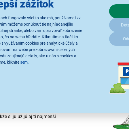
epší zážitok
Je vhodná na použitie
kach fungovalo všetko ako má, používame tzv.
vám môžeme ponúknuť tie najhľadanejšie
Deta
ulnej stránke, alebo vám upravovať zobrazenie
, čo na webu hľadáte. Kliknutím na tlačítko
Od
 s využívaním cookies pre analytické účely a
hovaní na webe pre zobrazovaní cielených
vás zaujímajú detaily, ako u nás s cookies a
me, kliknite
sem
.
orbalovú hru
rbalovú hru
– bránka, loptička
om
90 x 59 x 61 cm je bránka
enášať a rozložiť kdekoľvek.
akže si ju užijú aj tí najmenší