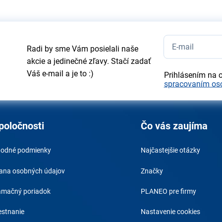
Radi by sme Vám posielali naše
akcie a jedinečné zľavy. Stačí zadať
Váš e-mail a je to :)
Prihlásením na 
spracovaním os
poločnosti
Čo vás zaujíma
odné podmienky
Najčastejšie otázky
ana osobných údajov
Značky
amačný poriadok
PLANEO pre firmy
stnanie
Nastavenie cookies