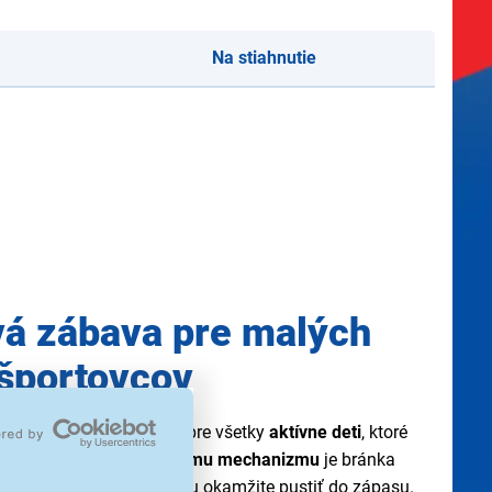
Na stiahnutie
vá zábava pre malých
športovcov
a Buddy Toys je ideálna pre všetky
aktívne deti
, ktoré
aka jednoduchému
kĺbovému mechanizmu
je bránka
sekúnd
, takže sa deti môžu okamžite pustiť do zápasu.