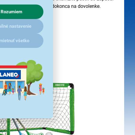
 doma, na záhrade alebo dokonca na dovolenke.
Rozumiem
ilné nastavenie
mietnuť všetko