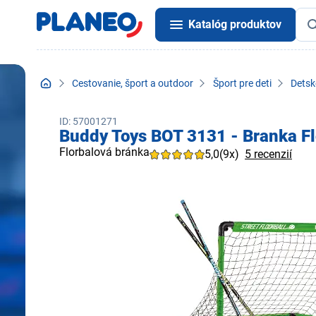
Katalóg produktov
Cestovanie, šport a outdoor
Šport pre deti
Detsk
ID: 57001271
Buddy Toys BOT 3131 - Branka Fl
Florbalová bránka
5,0
(9x)
5 recenzií