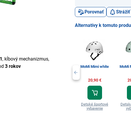
Porovnať
Stráži
Alternatívy k tomuto prod
31
, kĺbový mechanizmus,
 od
3 rokov
MoMi Mimi white
MoMi 
20,90 €
2
Detské športové
Detsk
vybavenie
vy