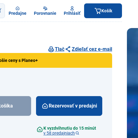
ť
Košík
Predajne
Porovnanie
Prihlásiť
Tlač
Zdieľať cez e-mail
pšie ceny s Planeo+
košíka
Rezervovať v predajni
K vyzdvihnutiu do 15 minút
v 58 predajniach