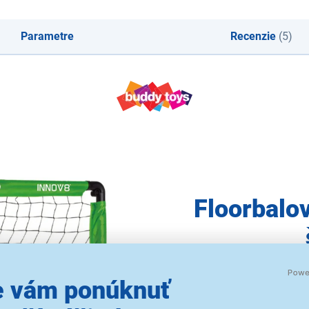
Parametre
Recenzie
(5)
Floorbalo
Skladacia floorbalová bránk
 vám ponúknuť
milujú šport a pohyb. Vď
pripravená na hru behom
5 