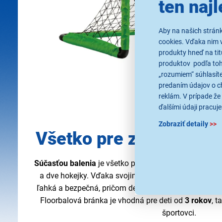
ten najl
Aby na našich strán
cookies. Vďaka nim 
produkty hneď na tit
produktov podľa toho
„rozumiem“ súhlasíte
predaním údajov o c
reklám. V prípade že 
ďalšími údaji pracuje
Zobraziť detaily
>>
Všetko pre zábavnú flo
Súčasťou balenia
je všetko potrebné na zábavnú
floo
a dve hokejky. Vďaka svojim
kompaktným rozmer
ľahká a bezpečná, pričom deti ju môžu jednoducho pr
Floorbalová bránka je vhodná pre deti od
3 rokov
, t
športovci.