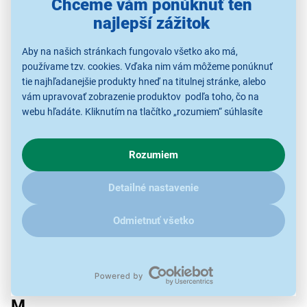
Chceme vám ponúknuť ten
najlepší zážitok
Laica
Lamart
Lauben
Lazerbuilt
Aby na našich stránkach fungovalo všetko ako má,
používame tzv. cookies. Vďaka nim vám môžeme ponúknuť
Ledvance
Lee Cooper
tie najhľadanejšie produkty hneď na titulnej stránke, alebo
LEGO ®
Legrand
vám upravovať zobrazenie produktov podľa toho, čo na
webu hľadáte. Kliknutím na tlačítko „rozumiem“ súhlasíte
Lelit
Lenco
s využívaním cookies pre analytické účely a predaním údajov
o chovaní na webe pre zobrazovaní cielených reklám.
Lenor
Lenovo
Rozumiem
V prípade že vás zaujímajú detaily, ako u nás s cookies a
Levoit
LG
ďalšími údaji pracujeme, kliknite
sem
.
Detailné nastavenie
Liebherr
Little Joe
Loctite
Logitech
Odmietnuť všetko
LOR
LORGAR
Lucaffe
Lynx