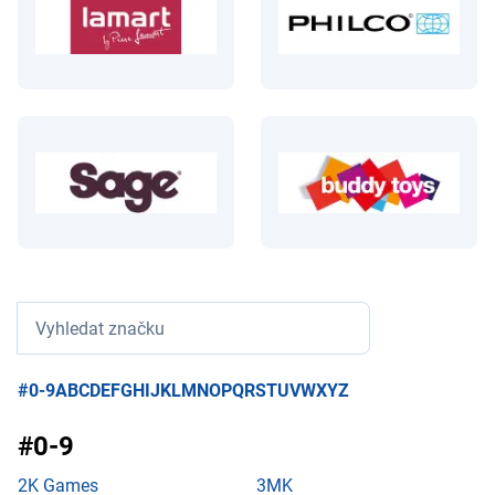
#0-9
A
B
C
D
E
F
G
H
I
J
K
L
M
N
O
P
Q
R
S
T
U
V
W
X
Y
Z
2K Games
3MK