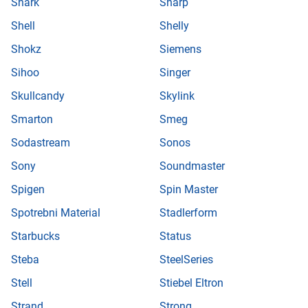
Shark
Sharp
Shell
Shelly
Shokz
Siemens
Sihoo
Singer
Skullcandy
Skylink
Smarton
Smeg
Sodastream
Sonos
Sony
Soundmaster
Spigen
Spin Master
Spotrebni Material
Stadlerform
Starbucks
Status
Steba
SteelSeries
Stell
Stiebel Eltron
Strand
Strong