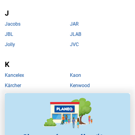
Jacobs
JAR
JBL
JLAB
Jolly
JVC
Kancelex
Kaon
Kärcher
Kenwood
Kidnort
Kingston
Klipsch
Konami
Koss
Krups