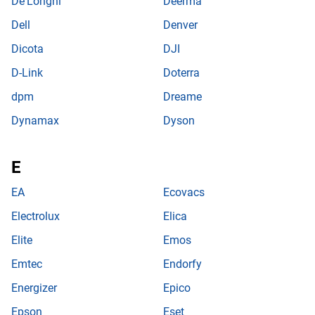
De'Longhi
Deerma
Dell
Denver
Dicota
DJI
D-Link
Doterra
dpm
Dreame
Dynamax
Dyson
EA
Ecovacs
Electrolux
Elica
Elite
Emos
Emtec
Endorfy
Energizer
Epico
Epson
Eset