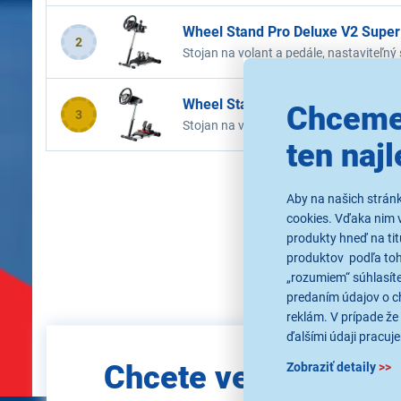
Wheel Stand Pro Deluxe V2 Super
2
Stojan na volant a pedále, nastaviteľný
radenia na ľavej alebo pravej strane
Wheel Stand Pro V2 Thrustmaster
Chceme
3
Stojan na volant a pedále, plne nastavi
jednoduché prispôsobenie iným volant
ten najl
Aby na našich strán
cookies. Vďaka nim 
produkty hneď na tit
produktov podľa toho
„rozumiem“ súhlasíte
predaním údajov o c
reklám. V prípade že 
ďalšími údaji pracuje
Zadajte
Chcete vedieť ako
Zobraziť detaily
>>
e-mail