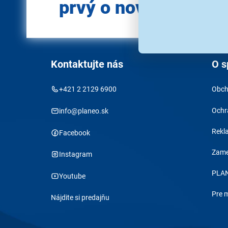
prvý o novinkách?
Kontaktujte nás
O s
+421 2 2129 6900
Obch
Ochr
info@planeo.sk
Rekl
Facebook
Zame
Instagram
PLAN
Youtube
Pre 
Nájdite si predajňu