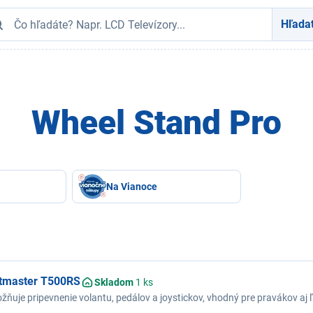
Hľada
Wheel Stand Pro
Na Vianoce
stmaster T500RS
Skladom
1 ks
ožňuje pripevnenie volantu, pedálov a joystickov, vhodný pre pravákov a
(0° - 360°), pogumované nohy, pre volanty Thrustmaster T500RS