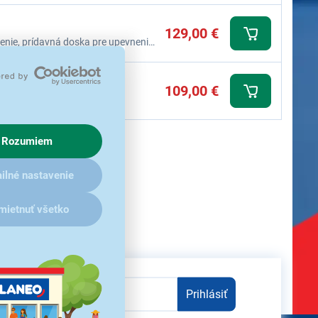
129,00 €
venie, prídavná doska pre upevnenie
109,00 €
ohoviek, protišmykové gumy,
Rozumiem
ilné nastavenie
mietnuť všetko
Prihlásiť