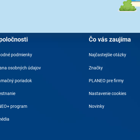
Váš e-mail a je to :)
Prihlásením na 
spracovaním os
poločnosti
Čo vás zaujíma
odné podmienky
Najčastejšie otázky
ana osobných údajov
Značky
amačný poriadok
PLANEO pre firmy
stnanie
Nastavenie cookies
EO+ program
Novinky
média