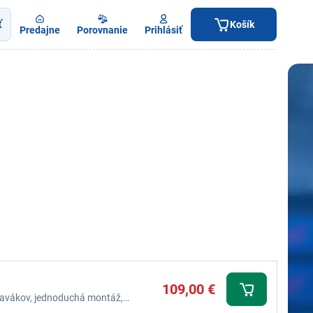
ť
Košík
Predajne
Porovnanie
Prihlásiť
109,00 €
j ľavákov, jednoduchá montáž,