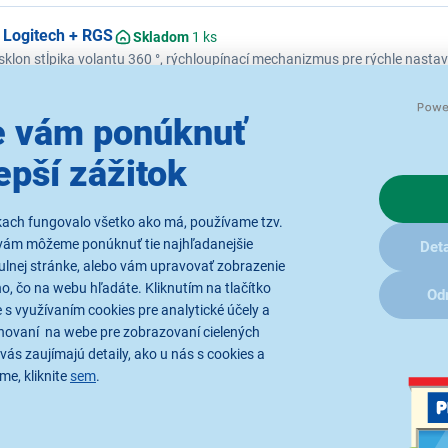
 Logitech + RGS
Skladom
1 ks
 sklon stĺpika volantu 360 °, rýchloupínací mechanizmus pre rýchle nasta
 F458 Black
Skladom
1 ks
 vám ponúknuť
teľný sklon držiaka volantu, prispôsobiteľný pre všetky druhy kresiel a p
om
epší zážitok
Zobraziť ďalšie najpredávanejšie produkty značky...
kach fungovalo všetko ako má, používame tzv.
vám môžeme ponúknuť tie najhľadanejšie
Deta
ulnej stránke, alebo vám upravovať zobrazenie
, čo na webu hľadáte. Kliknutím na tlačítko
Od
 s využívaním cookies pre analytické účely a
hovaní na webe pre zobrazovaní cielených
vás zaujímajú detaily, ako u nás s cookies a
me, kliknite
sem
.
Radi by sme Vám posielali naše
akcie a jedinečné zľavy. Stačí zadať