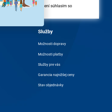
odber obchodných oznámení súhlasím so
obných údajov
Služby
Možnosti dopravy
Možnosti platby
Služby pre vás
Garancia najnižšej ceny
Stav objednávky