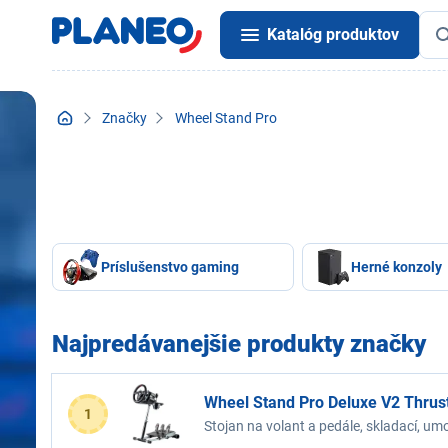
Katalóg produktov
Značky
Wheel Stand Pro
Príslušenstvo gaming
Herné konzoly
Najpredávanejšie produkty značky
Wheel Stand Pro Deluxe V2 Thru
1
Stojan na volant a pedále, skladací, um
nastaviteľná tyč na uchytenie volantu 