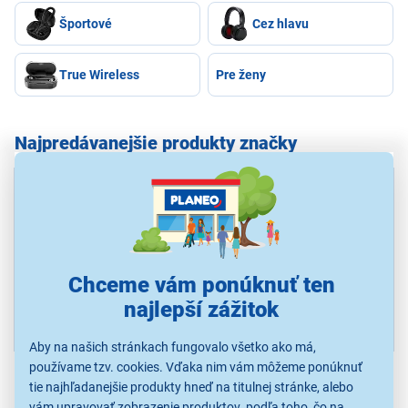
Športové
Cez hlavu
True Wireless
Pre ženy
Najpredávanejšie produkty značky
Beats Solo 4 Matte
239,00 €
1
Black
Beats Studio Buds
189,00 €
2
Black/Gold
Chceme vám ponúknuť ten
najlepší zážitok
Beats Powerbeats Fit -
229,90 €
3
Spark Orange
Aby na našich stránkach fungovalo všetko ako má,
používame tzv. cookies. Vďaka nim vám môžeme ponúknuť
Zobraziť ďalšie najpredávanejšie produkty značky...
tie najhľadanejšie produkty hneď na titulnej stránke, alebo
vám upravovať zobrazenie produktov podľa toho, čo na