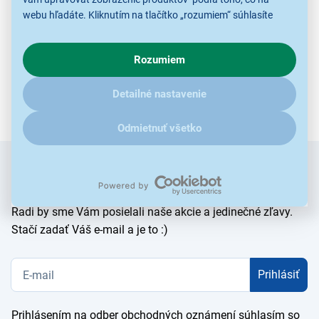
webu hľadáte. Kliknutím na tlačítko „rozumiem“ súhlasíte
s využívaním cookies pre analytické účely a predaním údajov
o chovaní na webe pre zobrazovaní cielených reklám.
Rozumiem
V prípade že vás zaujímajú detaily, ako u nás s cookies a
ďalšími údaji pracujeme, kliknite
sem
.
Detailné nastavenie
Odmietnuť všetko
Zadajte
Chcete vedieť ako prvý o novinkách?
e-mail
Radi by sme Vám posielali naše akcie a jedinečné zľavy.
Stačí zadať Váš e-mail a je to :)
Prihlásiť
Prihlásením na odber obchodných oznámení súhlasím so