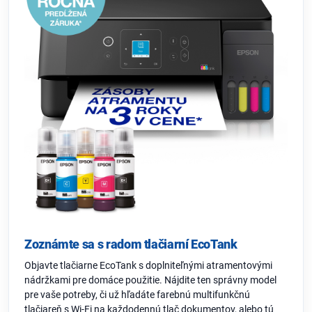
Zoznámte sa s radom tlačiarní EcoTank
Objavte tlačiarne EcoTank s doplniteľnými atramentovými
nádržkami pre domáce použitie. Nájdite ten správny model
pre vaše potreby, či už hľadáte farebnú multifunkčnú
tlačiareň s Wi-Fi na každodennú tlač dokumentov, alebo tú