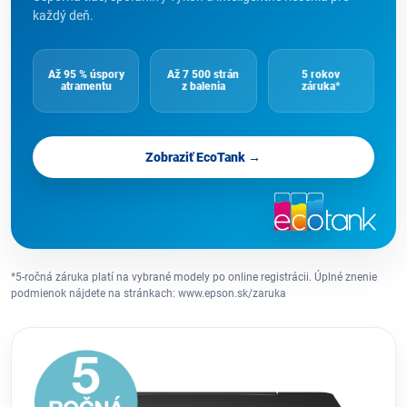
každý deň.
Až 95 % úspory
Až 7 500 strán
5 rokov
atramentu
z balenia
záruka*
Zobraziť EcoTank →
*5-ročná záruka platí na vybrané modely po online registrácii. Úplné znenie
podmienok nájdete na stránkach: www.epson.sk/zaruka