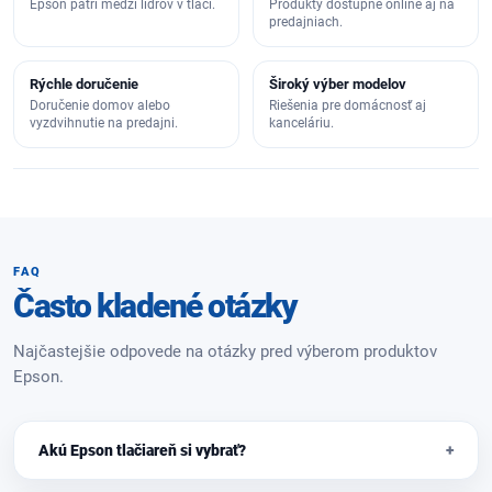
Epson patrí medzi lídrov v tlači.
Produkty dostupné online aj na
predajniach.
Rýchle doručenie
Široký výber modelov
Doručenie domov alebo
Riešenia pre domácnosť aj
vyzdvihnutie na predajni.
kanceláriu.
FAQ
Často kladené otázky
Najčastejšie odpovede na otázky pred výberom produktov
Epson.
Akú Epson tlačiareň si vybrať?