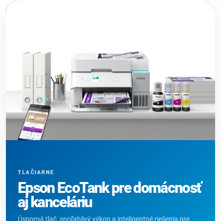
TLAČIARNE
Epson EcoTank pre domácnosť
aj kanceláriu
Úsporná tlač, spoľahlivý výkon a inteligentné riešenia pre