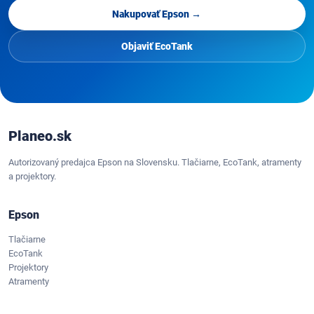
Nakupovať Epson →
Objaviť EcoTank
Planeo.sk
Autorizovaný predajca Epson na Slovensku. Tlačiarne, EcoTank, atramenty
a projektory.
Epson
Tlačiarne
EcoTank
Projektory
Atramenty