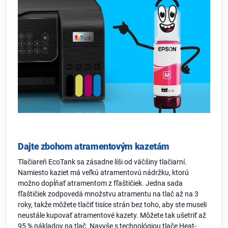
Dajte zbohom atramentovým kazetám
Tlačiareň EcoTank sa zásadne líši od väčšiny tlačiarní.
Namiesto kaziet má veľkú atramentovú nádržku, ktorú
možno dopĺňať atramentom z fľaštičiek. Jedna sada
fľaštičiek zodpovedá množstvu atramentu na tlač až na 3
roky, takže môžete tlačiť tisíce strán bez toho, aby ste museli
neustále kupovať atramentové kazety. Môžete tak ušetriť až
95 % nákladov na tlač. Navyše s technológiou tlače Heat-