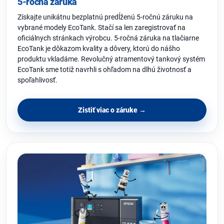
5-ročná záruka
Získajte unikátnu bezplatnú predĺženú 5-ročnú záruku na
vybrané modely EcoTank. Stačí sa len zaregistrovať na
oficiálnych stránkach výrobcu. 5-ročná záruka na tlačiarne
EcoTank je dôkazom kvality a dôvery, ktorú do nášho
produktu vkladáme. Revolučný atramentový tankový systém
EcoTank sme totiž navrhli s ohľadom na dlhú životnosť a
spoľahlivosť.
Zistiť viac o záruke →