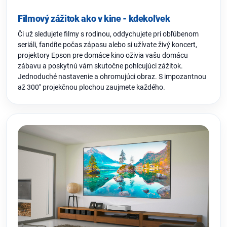
Filmový zážitok ako v kine - kdekoľvek
Či už sledujete filmy s rodinou, oddychujete pri obľúbenom
seriáli, fandíte počas zápasu alebo si užívate živý koncert,
projektory Epson pre domáce kino oživia vašu domácu
zábavu a poskytnú vám skutočne pohlcujúci zážitok.
Jednoduché nastavenie a ohromujúci obraz. S impozantnou
až 300" projekčnou plochou zaujmete každého.