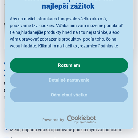
najlepší zážitok
Aby na našich stránkach fungovalo všetko ako má,
používame tzv. cookies. Vďaka nim vám môžeme ponúknuť
tie najhľadanejšie produkty hneď na titulnej stránke, alebo
vám upravovať zobrazenie produktov podľa toho, čo na
webu hľadáte. Kliknutím na tlačítko „rozumiem“ súhlasíte
s využívaním cookies pre analytické účely a predaním údajov
o chovaní na webe pre zobrazovaní cielených reklám.
ATRAMENT PRE ECOTANK
Rozumiem
V prípade že vás zaujímajú detaily, ako u nás s cookies a
Zabudnite na kazety
ďalšími údaji pracujeme, kliknite
sem
.
Detailné nastavenie
Epson EcoTank využíva doplniteľné zásobníky atramentu. Vďaka
tomu prináša úspornú, pohodlnú a praktickú tlač pre domácnosť aj
Odmietnuť všetko
prácu.
Vysoká výťažnosť náplní až na tisíce strán.
Jednoduché a čisté dopĺňanie atramentu.
Menej odpadu vďaka opakovane použiteľným zásobníkom.