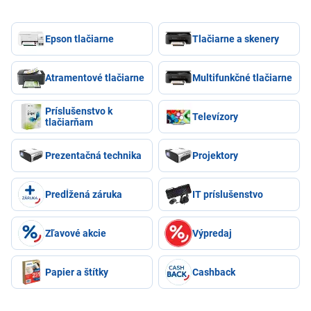
Epson tlačiarne
Tlačiarne a skenery
Atramentové tlačiarne
Multifunkčné tlačiarne
Príslušenstvo k
Televízory
tlačiarňam
Prezentačná technika
Projektory
Predĺžená záruka
IT príslušenstvo
Zľavové akcie
Výpredaj
Papier a štítky
Cashback