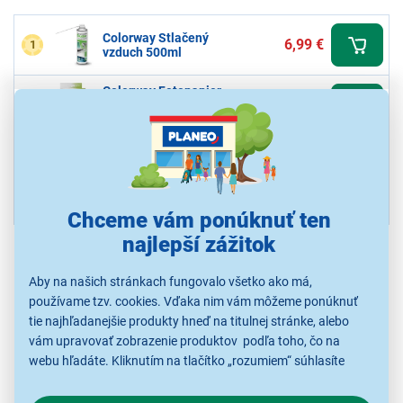
Colorway Stlačený
6,99 €
1
vzduch 500ml
Colorway Fotopapier
5,59 €
2
PrintPro 10x15 100ks
200g
LETNÝ VÝPREDAJ
Colorway Fotopapier
4,79 €
3
High Glossy 10x15
S kupónom
50ks 200g
3,59 €
Chceme vám ponúknuť ten
najlepší zážitok
Zobraziť ďalšie najpredávanejšie produkty značky...
Aby na našich stránkach fungovalo všetko ako má,
používame tzv. cookies. Vďaka nim vám môžeme ponúknuť
tie najhľadanejšie produkty hneď na titulnej stránke, alebo
vám upravovať zobrazenie produktov podľa toho, čo na
webu hľadáte. Kliknutím na tlačítko „rozumiem“ súhlasíte
s využívaním cookies pre analytické účely a predaním údajov
o chovaní na webe pre zobrazovaní cielených reklám.