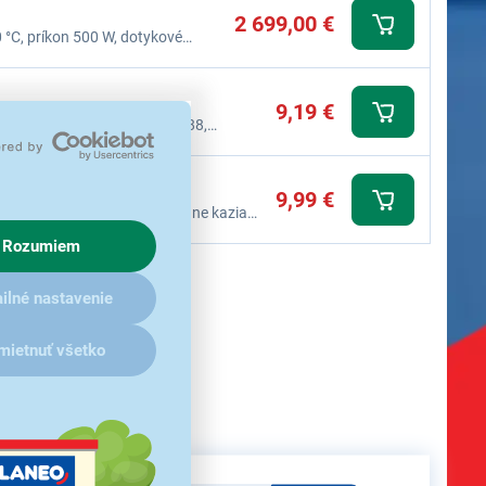
2 699,00 €
0 °C, príkon 500 W, dotykové
atická
9,19 €
4, Bosch TCZ 6003, Krups F088,
9,99 €
e nežiaduce látky, ktoré zásadne kazia
ssa F-serie, Impressa J-serie, Impressa
Rozumiem
ilné nastavenie
mietnuť všetko