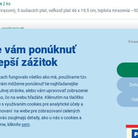
m
2 ks
mrazom), 5 sušiacich plat, veľkosť plat 46 x 19,5 cm, teplota mrazenia –5
, hlučnosť 63 dB, kapacita sušenia 4-9 kg potravín na cyklus, plne autom
1 predajniach
 Krups, Siemens Vyrobené v Nemecku Ako originál Claris AEG 900084951
 vám ponúknuť
ks a v 70 predajniach
epší zážitok
 kvalitu vody pri príprave kávy. Výrazne znižuje tvrdosť vody a odstraňuj
ary Jura ENA-serie, ENA Micro-serie, Giga-serie, Impressa C-serie, Impre
 67007, Jura 71311
kach fungovalo všetko ako má, používame tzv.
Zobraziť ďalšie najpredávanejšie produkty značky...
vám môžeme ponúknuť tie najhľadanejšie
Deta
ulnej stránke, alebo vám upravovať zobrazenie
, čo na webu hľadáte. Kliknutím na tlačítko
Od
 s využívaním cookies pre analytické účely a
hovaní na webe pre zobrazovaní cielených
vás zaujímajú detaily, ako u nás s cookies a
me, kliknite
sem
.