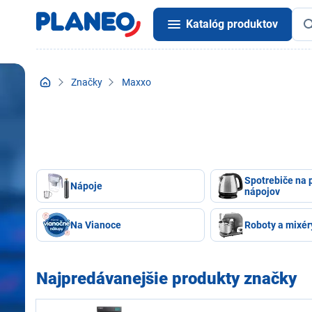
Katalóg produktov
Značky
Maxxo
Spotrebiče na 
Nápoje
nápojov
Na Vianoce
Roboty a mixér
Najpredávanejšie produkty značky