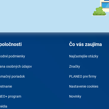
Radi by sme Vám posielali naše
akcie a jedinečné zľavy. Stačí zadať
Váš e-mail a je to :)
Prihlásením na 
spracovaním os
poločnosti
Čo vás zaujíma
odné podmienky
Najčastejšie otázky
ana osobných údajov
Značky
amačný poriadok
PLANEO pre firmy
stnanie
Nastavenie cookies
EO+ program
Novinky
média