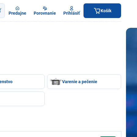
ť
Košík
Predajne
Porovnanie
Prihlásiť
šenstvo
Varenie a pečenie