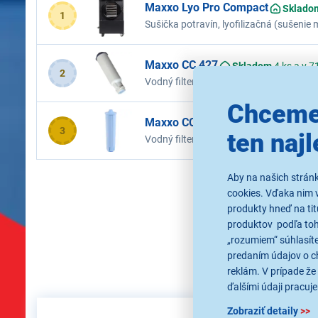
Maxxo Lyo Pro Compact
Sklado
1
Sušička potravín, lyofilizačná (sušenie 
ovládanie, ovládanie pomocou aplikácie
Maxxo CC 427
Skladom
4 ks a v 7
2
Vodný filter do kávovarov AEG, Bosch,
Siemens TZ 60003
Chceme
Maxxo CC461
Skladom viac ako 5 
3
ten najl
Vodný filter pre kávovary JURA zlepšuje
chuť horúcich nápojov. Vhodné pre kávov
Z-serie. Jako originál Claris Blue, Jura
Aby na našich strán
cookies. Vďaka nim 
produkty hneď na tit
produktov podľa toho
„rozumiem“ súhlasíte
predaním údajov o c
reklám. V prípade že 
ďalšími údaji pracuje
Zobraziť detaily
>>