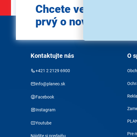
Zadajte
Chcete vedieť ako
e-mail
prvý o novinkách?
Kontaktujte nás
O s
+421 2 2129 6900
Obch
Ochr
info@planeo.sk
Rekl
Facebook
Zame
Instagram
PLAN
Youtube
Pre 
Nájdite si predajňu