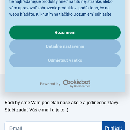
tie najhľadanejšie produkty hneď na titulnej stránke, alebo
Zobraziť ďalšie najpredávanejšie produkty značky...
vám upravovať zobrazenie produktov podľa toho, čo na
webu hľadáte. Kliknutím na tlačítko „rozumiem“ súhlasíte
s využívaním cookies pre analytické účely a predaním údajov
o chovaní na webe pre zobrazovaní cielených reklám.
Rozumiem
V prípade že vás zaujímajú detaily, ako u nás s cookies a
ďalšími údaji pracujeme, kliknite
sem
.
Detailné nastavenie
Odmietnuť všetko
Zadajte
Chcete vedieť ako prvý o novinkách?
e-mail
Radi by sme Vám posielali naše akcie a jedinečné zľavy.
Stačí zadať Váš e-mail a je to :)
Prihlásiť