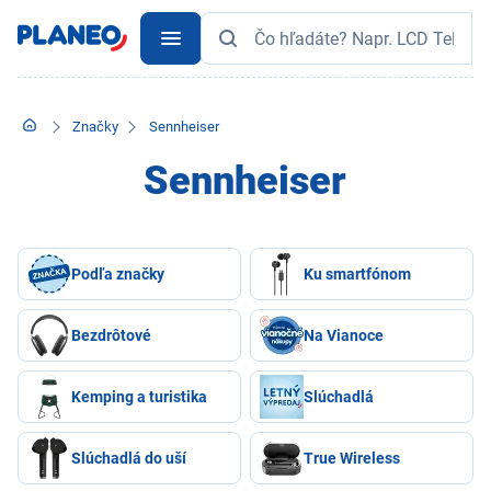
Značky
Sennheiser
Sennheiser
Podľa značky
Ku smartfónom
Bezdrôtové
Na Vianoce
Kemping a turistika
Slúchadlá
Slúchadlá do uší
True Wireless