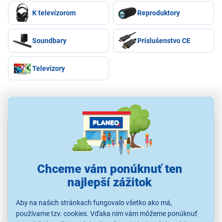
K televízorom
Reproduktory
Soundbary
Príslušenstvo CE
Televízory
Najpredávanejšie produkty značky
Sennheiser
LETNÝ VÝPREDAJ
1
ACCENTUM Wireless
107,60 €
Taupe
Sennheiser
LETNÝ VÝPREDAJ
Chceme vám ponúknuť ten
2
ACCENTUM True
107,60 €
Wireless black
najlepší zážitok
39,90 €
3
Sennheiser CX80U
Aby na našich stránkach fungovalo všetko ako má,
používame tzv. cookies. Vďaka nim vám môžeme ponúknuť