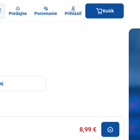
ť
Košík
Predajne
Porovnanie
Prihlásiť
aj
8,99 €