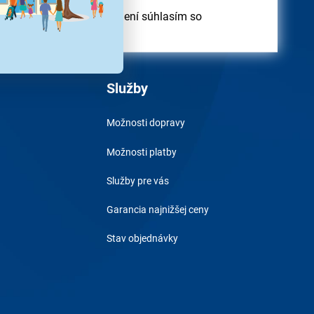
odber obchodných oznámení súhlasím so
obných údajov
Služby
Možnosti dopravy
Možnosti platby
Služby pre vás
Garancia najnižšej ceny
Stav objednávky