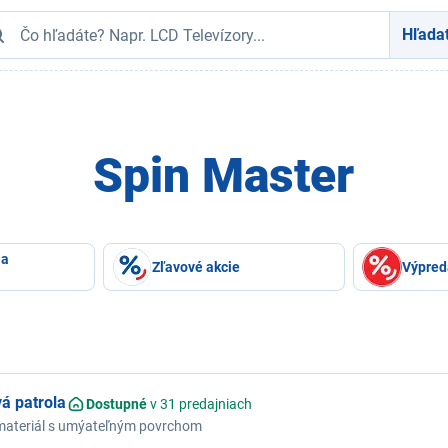
Hľada
Spin Master
 a
Zľavové akcie
Výpred
á patrola
Dostupné
v 31 predajniach
 materiál s umýateľným povrchom