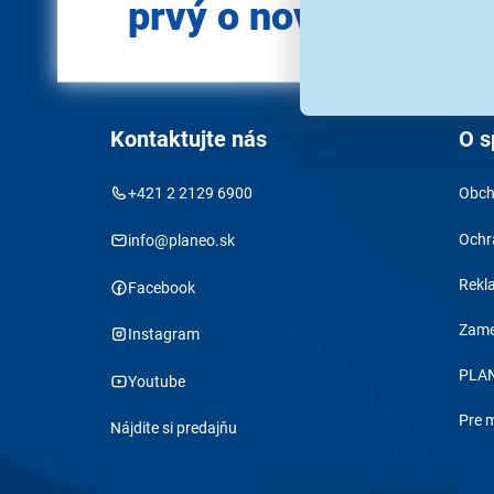
prvý o novinkách?
Kontaktujte nás
O s
+421 2 2129 6900
Obch
Ochr
info@planeo.sk
Rekl
Facebook
Zame
Instagram
PLAN
Youtube
Pre 
Nájdite si predajňu