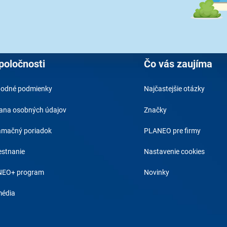
Váš e-mail a je to :)
Prihlásením na 
spracovaním os
poločnosti
Čo vás zaujíma
odné podmienky
Najčastejšie otázky
ana osobných údajov
Značky
amačný poriadok
PLANEO pre firmy
stnanie
Nastavenie cookies
EO+ program
Novinky
média