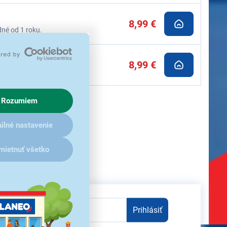
8,99 €
né od 1 roku.
8,99 €
né od 1 roka.
Rozumiem
ilné nastavenie
mietnuť všetko
Prihlásiť