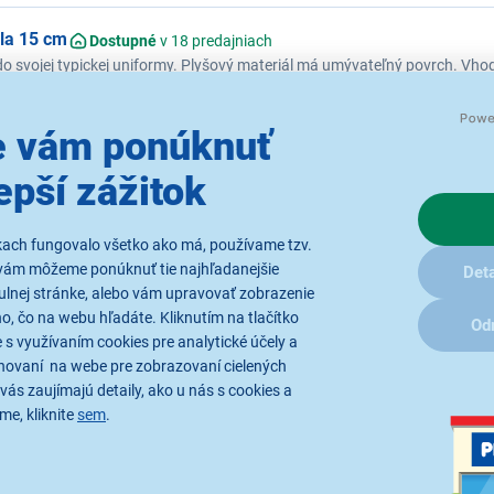
la 15 cm
Dostupné
v 18 predajniach
 svojej typickej uniformy. Plyšový materiál má umývateľný povrch. Vhod
la 15 cm
Dostupné
v 18 predajniach
 vám ponúknuť
 svojej typickej uniformy. Plyšový materiál má umývateľný povrch. Vhod
epší zážitok
Zobraziť ďalšie najpredávanejšie produkty značky...
kach fungovalo všetko ako má, používame tzv.
vám môžeme ponúknuť tie najhľadanejšie
Deta
ulnej stránke, alebo vám upravovať zobrazenie
, čo na webu hľadáte. Kliknutím na tlačítko
Od
 s využívaním cookies pre analytické účely a
hovaní na webe pre zobrazovaní cielených
vás zaujímajú detaily, ako u nás s cookies a
me, kliknite
sem
.
Radi by sme Vám posielali naše
akcie a jedinečné zľavy. Stačí zadať