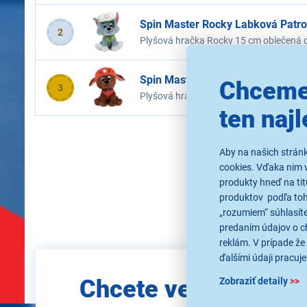
Spin Master Rocky Labková Patro
2
Plyšová hračka Rocky 15 cm oblečená do
Spin Master Zuma Labková Patro
Chceme
3
Plyšová hračka Zuma 15 cm oblečený do
ten najl
Aby na našich strán
cookies. Vďaka nim 
produkty hneď na tit
produktov podľa toho
„rozumiem“ súhlasíte
predaním údajov o c
reklám. V prípade že 
ďalšími údaji pracuje
Zadajte
Chcete vedieť ako
Zobraziť detaily
>>
e-mail