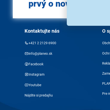
prvý o novinkách?
Kontaktujte nás
O s
+421 2 2129 6900
Obch
Ochr
info@planeo.sk
Rekl
Facebook
Zame
Instagram
PLAN
Youtube
Pre 
Nájdite si predajňu