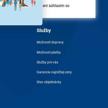
odber obchodných oznámení súhlasím so
obných údajov
Služby
Možnosti dopravy
Možnosti platby
Služby pre vás
Garancia najnižšej ceny
Stav objednávky