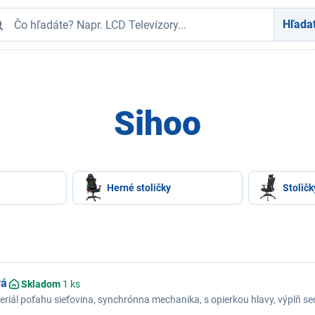
Hľada
Sihoo
Herné stoličky
Stoličk
vá
Skladom
1 ks
riál poťahu sieťovina, synchrónna mechanika, s opierkou hlavy, výplň s