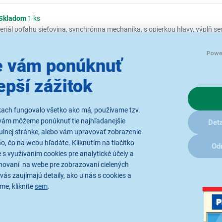
Skladom
1 ks
riál poťahu sieťovina, synchrónna mechanika, s opierkou hlavy, výplň s
dom
1 ks
 vám ponúknuť
riál poťahu sieťovina, hojdacia mechanika, s opierkou hlavy, výplň seda
epší zážitok
Zobraziť ďalšie najpredávanejšie produkty značky...
kach fungovalo všetko ako má, používame tzv.
vám môžeme ponúknuť tie najhľadanejšie
Deta
ulnej stránke, alebo vám upravovať zobrazenie
, čo na webu hľadáte. Kliknutím na tlačítko
Od
 s využívaním cookies pre analytické účely a
hovaní na webe pre zobrazovaní cielených
vás zaujímajú detaily, ako u nás s cookies a
me, kliknite
sem
.
Radi by sme Vám posielali naše
akcie a jedinečné zľavy. Stačí zadať