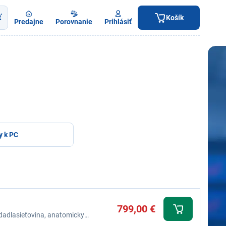
ť
Košík
Predajne
Porovnanie
Prihlásiť
y k PC
799,00 €
edadlasieťovina, anatomicky