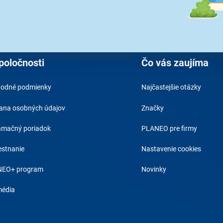
Váš e-mail a je to :)
Prihlásením na 
spracovaním os
poločnosti
Čo vás zaujíma
odné podmienky
Najčastejšie otázky
ana osobných údajov
Značky
amačný poriadok
PLANEO pre firmy
stnanie
Nastavenie cookies
EO+ program
Novinky
média