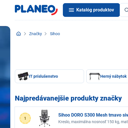
Katalóg produktov
Značky
Sihoo
IT príslušenstvo
Herný nábytok
Najpredávanejšie produkty značky
Sihoo DORO S300 Mesh tmavo si
1
Kreslo, maximálna nosnosť 150 kg, mate
tvarovaný sedák, farba šedá