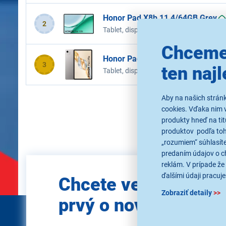
Honor Pad X8b 11 4/64GB Grey
2
Tablet, displej 11" 1920 × 1200 px TF
Bluetooth, Wi-Fi, Android 16, farba sivá
Chceme
Honor Pad X9a Wifi 6/128GB Gre
3
ten najl
Tablet, displej 11,5" 2508 × 1504 IPS, 
Aby na našich strán
cookies. Vďaka nim 
produkty hneď na tit
produktov podľa toho
„rozumiem“ súhlasíte
predaním údajov o c
reklám. V prípade že 
Zadajte
ďalšími údaji pracuje
Chcete vedieť ako
e-mail
Zobraziť detaily
>>
prvý o novinkách?