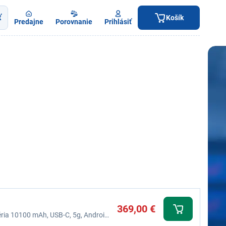
ť
Košík
Predajne
Porovnanie
Prihlásiť
369,00 €
éria 10100 mAh, USB-C, 5g, Android