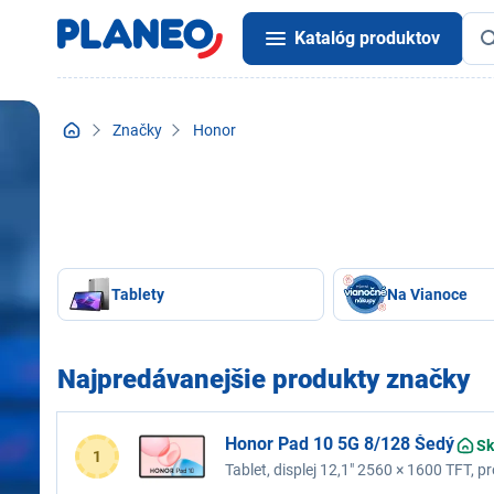
Katalóg produktov
Značky
Honor
Tablety
Na Vianoce
Najpredávanejšie produkty značky
Honor Pad 10 5G 8/128 Šedý
Sk
1
Tablet, displej 12,1" 2560 × 1600 TFT
15, farba šedá