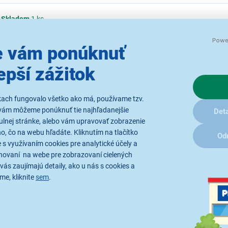
Skladom
1 ks
T 90 Hz, procesor Qualcomm Snapdragon 680, RAM 4 GB, úložisko 64 GB, 
 vám ponúknuť
y
Skladom
1 ks
epší zážitok
procesor Snapdragon 685, RAM 6 GB, úložisko 128 GB, batéria 8200 mAh, W
kach fungovalo všetko ako má, používame tzv.
vám môžeme ponúknuť tie najhľadanejšie
Deta
ulnej stránke, alebo vám upravovať zobrazenie
, čo na webu hľadáte. Kliknutím na tlačítko
Od
 s využívaním cookies pre analytické účely a
hovaní na webe pre zobrazovaní cielených
vás zaujímajú detaily, ako u nás s cookies a
me, kliknite
sem
.
Radi by sme Vám posielali naše
akcie a jedinečné zľavy. Stačí zadať
Váš e-mail a je to :)
Prihlásením na 
spracovaním os