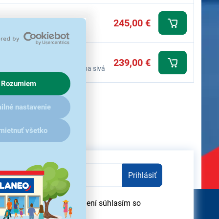
245,00 €
batéria 10100 mAh, USB-C,
239,00 €
i-Fi/Bluetooth, Android, farba sivá
Rozumiem
ilné nastavenie
mietnuť všetko
Prihlásiť
odber obchodných oznámení súhlasím so
obných údajov