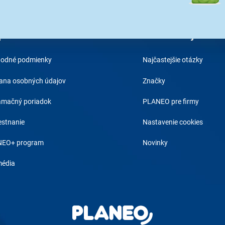
poločnosti
Čo vás zaujíma
odné podmienky
Najčastejšie otázky
ana osobných údajov
Značky
amačný poriadok
PLANEO pre firmy
stnanie
Nastavenie cookies
EO+ program
Novinky
média