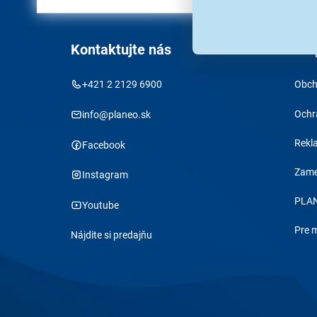
Kontaktujte nás
O s
+421 2 2129 6900
Obch
Ochr
info@planeo.sk
Rekl
Facebook
Zame
Instagram
PLAN
Youtube
Pre 
Nájdite si predajňu