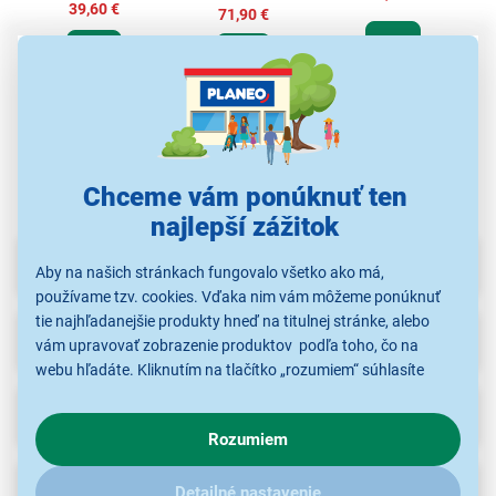
39,60 €
71,90 €
Príslušenstvo pre
P
Príslušenstvo pre
Príslušenstvo pre
sušičky bielizne
sušičky bielizne
sušičky bielizne
Chceme vám ponúknuť ten
najlepší zážitok
Parametre
Aby na našich stránkach fungovalo všetko ako má,
používame tzv. cookies. Vďaka nim vám môžeme ponúknuť
tie najhľadanejšie produkty hneď na titulnej stránke, alebo
Recenzie
vám upravovať zobrazenie produktov podľa toho, čo na
webu hľadáte. Kliknutím na tlačítko „rozumiem“ súhlasíte
s využívaním cookies pre analytické účely a predaním údajov
Na stiahnutie
(1)
o chovaní na webe pre zobrazovaní cielených reklám.
Rozumiem
V prípade že vás zaujímajú detaily, ako u nás s cookies a
ďalšími údaji pracujeme, kliknite
sem
.
Popis
Detailné nastavenie