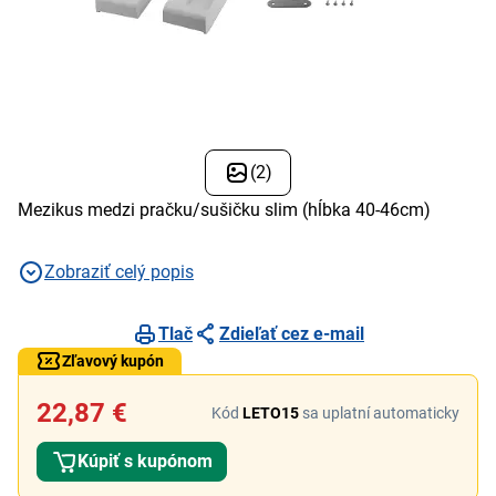
(2)
Mezikus medzi pračku/sušičku slim (hĺbka 40-46cm)
Zobraziť celý popis
Tlač
Zdieľať cez e-mail
Zľavový kupón
22,87 €
Kód
LETO15
sa uplatní automaticky
Kúpiť s kupónom