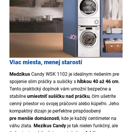
Viac miesta, menej starostí
Medzikus
Candy WSK 1102 je ideálnym riešením pre
spojenie slim práčky a sušičky s
hĺbkou 40 až 46 cm
.
Tento praktický doplnok vám umožní bezpečne a
stabilne
umiestniť sušičku nad práčku
, čím ušetríte
cenný priestor vo svojej práčovni alebo kúpeľni. Jeho
kompaktný dizajn je perfektne prispôsobený
pre
menšie domácnosti
, kde je každý centimeter na
váhu zlata.
Mezikus Candy
je tak nielen funkčný, ale