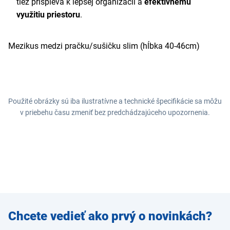
tiež prispieva k lepšej organizácii a
efektívnemu
využitiu priestoru
.
Mezikus medzi pračku/sušičku slim (hĺbka 40-46cm)
Použité obrázky sú iba ilustratívne a technické špecifikácie sa môžu
v priebehu času zmeniť bez predchádzajúceho upozornenia.
Zadajte
Chcete vedieť ako prvý o novinkách?
e-mail