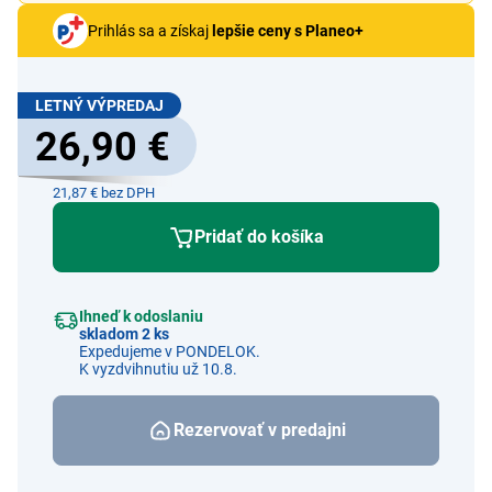
Prihlás sa a získaj
lepšie ceny s Planeo+
LETNÝ VÝPREDAJ
26,90 €
21,87 € bez DPH
Pridať do košíka
Ihneď k odoslaniu
skladom 2 ks
Expedujeme v PONDELOK.
K vyzdvihnutiu už 10.8.
Rezervovať v predajni