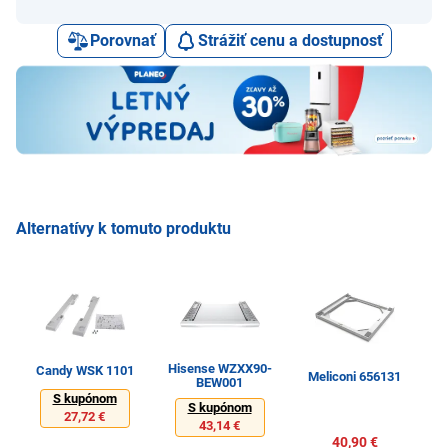
Porovnať
Strážiť cenu a dostupnosť
Alternatívy k tomuto produktu
Hisense WZXX90-
Candy WSK 1101
Meliconi 656131
BEW001
S kupónom
S kupónom
27,72 €
43,14 €
40,90 €