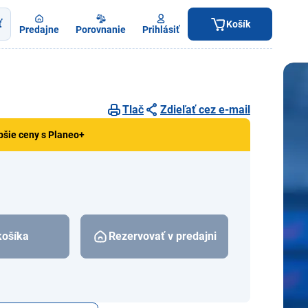
ť
Košík
Predajne
Porovnanie
Prihlásiť
Tlač
Zdieľať cez e-mail
pšie ceny s Planeo+
košíka
Rezervovať v predajni