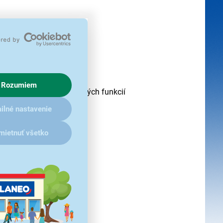
e až 10 rokov
.
Rozumiem
užiteľných nadštandardných funkcií
ilné nastavenie
mietnuť všetko
o vode