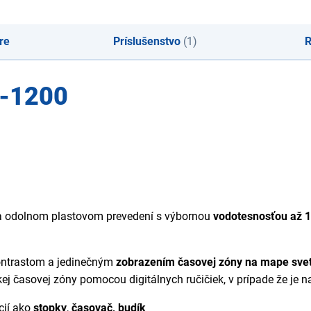
re
Príslušenstvo
(1)
R
E-1200
 odolnom plastovom prevedení s výbornou
vodotesnosťou až 
kontrastom a jedinečným
zobrazením časovej zóny na mape sve
kej časovej zóny pomocou digitálnych ručičiek, v prípade že je 
cií ako
stopky
,
časovač,
budík