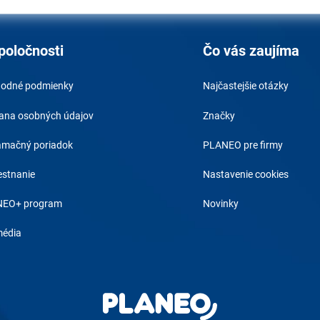
poločnosti
Čo vás zaujíma
odné podmienky
Najčastejšie otázky
ana osobných údajov
Značky
amačný poriadok
PLANEO pre firmy
stnanie
Nastavenie cookies
EO+ program
Novinky
média