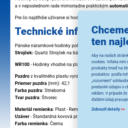
a v neposlednom rade mimoriadne praktickým
automat
Pre čo najdlhšie užívanie si hodiniek ich výrobca vybavi
Chceme
Technické informácie ho
ten najl
Pánske náramkové hodinky poháňané vymeniteľnou bat
Strojček:
Quartz Strojček na báze kremíkových kryštál
Aby na našich strán
cookies. Vďaka nim 
WR100
- Hodinky vhodné na plávanie, šnorchlovanie
produkty hneď na tit
produktov podľa toho
Puzdro
z kvalitného plastu vyniká ľahkosťou a pružno
„rozumiem“ súhlasíte
Priemer puzdra
(mm): 42,1
predaním údajov o c
Farba puzdra
: Strieborná
reklám. V prípade že 
Tvar puzdra
: Štvorec
ďalšími údaji pracuje
Materiál remienka
: Plast - Remienok z odolného a kval
Zobraziť detaily
>>
Uzáver
- Štandardná kovová pracka, zapínanie na dierk
Farba remienka
: Čierna