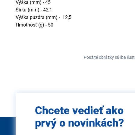
Výška (mm) - 45
Šírka (mm) - 42,1
Výška puzdra (mm) - 12,5
Hmotnosť (g) - 50
Použité obrázky sú iba ilus
Zadajte
Chcete vedieť ako
e-mail
prvý o novinkách?