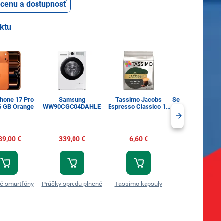
ť cenu a dostupnosť
uktu
Phone 17 Pro
Samsung
Tassimo Jacobs
Sencor SBA LR6
6 GB Orange
WW90CGC04DAHLE
Espresso Classico 16
AA Alk
ks
89,00 €
339,00 €
6,60 €
3,99 €
é smartfóny
Práčky spredu plnené
Tassimo kapsuly
Spotrebná baté