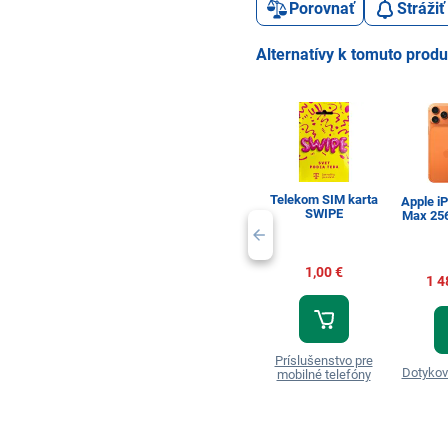
Porovnať
Stráži
Alternatívy k tomuto prod
Telekom SIM karta
Apple i
SWIPE
Max 25
1,00 €
1 4
Príslušenstvo pre
Dotykov
mobilné telefóny