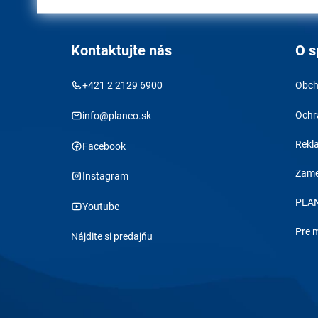
Kontaktujte nás
O s
+421 2 2129 6900
Obch
Ochr
info@planeo.sk
Rekl
Facebook
Zame
Instagram
PLAN
Youtube
Pre 
Nájdite si predajňu