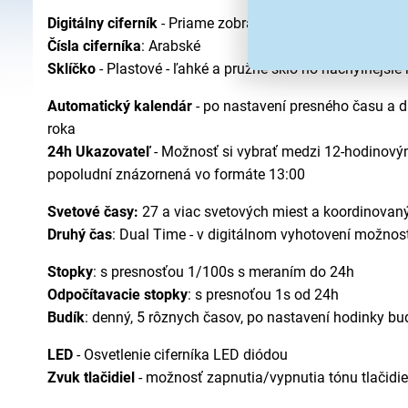
Digitálny ciferník
- Priame zobrazenie času pomocou dig
Čísla ciferníka
: Arabské
Sklíčko
- Plastové - ľahké a pružné sklo no náchylnejšie
Automatický kalendár
- po nastavení presného času a d
roka
24h Ukazovateľ
- Možnosť si vybrať medzi 12-hodinový
popoludní znázornená vo formáte 13:00
Svetové časy:
27 a viac svetových miest a koordinovaný
Druhý čas
: Dual Time - v digitálnom vyhotovení možno
Stopky
: s presnosťou 1/100s s meraním do 24h
Odpočítavacie stopky
: s presnoťou 1s od 24h
Budík
: denný, 5 rôznych časov, po nastavení hodinky bu
LED
- Osvetlenie ciferníka LED diódou
Zvuk tlačidiel
- možnosť zapnutia/vypnutia tónu tlačidie