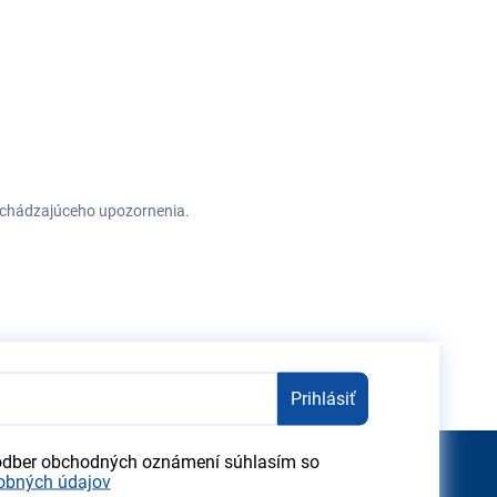
redchádzajúceho upozornenia.
Prihlásiť
odber obchodných oznámení súhlasím so
obných údajov