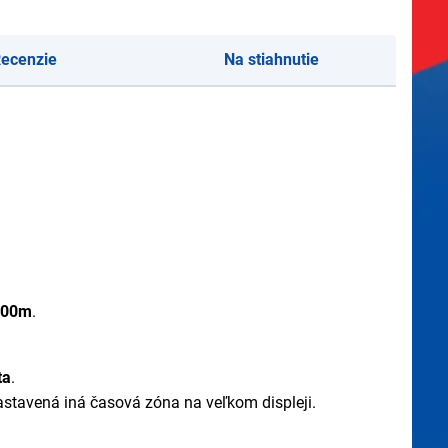
ecenzie
Na stiahnutie
100m
.
ta
.
nastavená iná časová zóna na veľkom displeji.