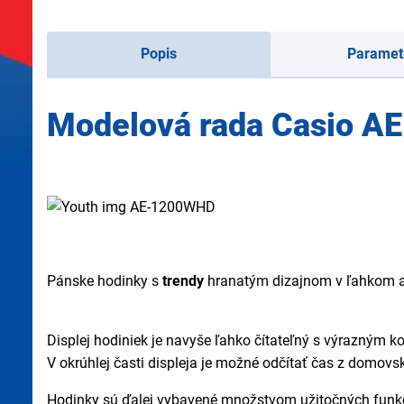
Popis
Paramet
Modelová rada Casio A
Pánske hodinky s
trendy
hranatým dizajnom v ľahkom a
Displej hodiniek je navyše ľahko čítateľný s výrazným 
V okrúhlej časti displeja je možné odčítať čas z domovs
Hodinky sú ďalej vybavené množstvom užitočných funk