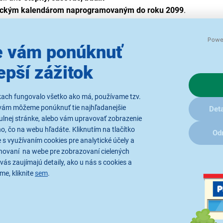
ickým kalendárom naprogramovaným do roku 2099
.
l
úsporným strojčekom
, kde sa udáva
približná životnosť batéri
 vám ponúknuť
diniek :
epší zážitok
ériou
ikov vyniká presnosťou, dlhou výdržou a množstvom možných po
kach fungovalo všetko ako má, používame tzv.
vám môžeme ponúknuť tie najhľadanejšie
Deta
ulnej stránke, alebo vám upravovať zobrazenie
, čo na webu hľadáte. Kliknutím na tlačítko
sťou pre ochranu hodinového mechanizmu
Od
 s využívaním cookies pre analytické účely a
hovaní na webe pre zobrazovaní cielených
vás zaujímajú detaily, ako u nás s cookies a
me, kliknite
sem
.
itného plastu je komfortný na nosenie a vhodný aj na použitie v
y v remienku