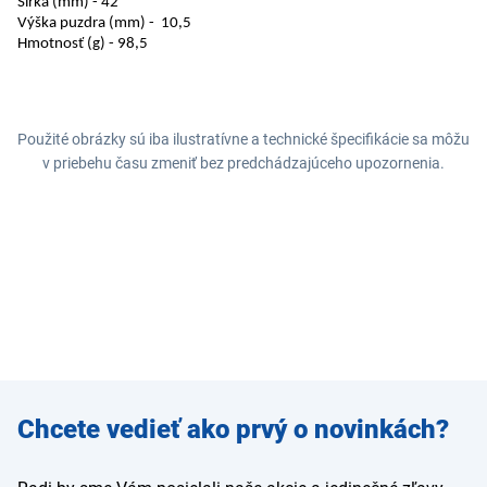
Šírka (mm) - 42
Výška puzdra (mm) - 10,5
Hmotnosť (g) - 98,5
Použité obrázky sú iba ilustratívne a technické špecifikácie sa môžu
v priebehu času zmeniť bez predchádzajúceho upozornenia.
Zadajte
Chcete vedieť ako prvý o novinkách?
e-mail