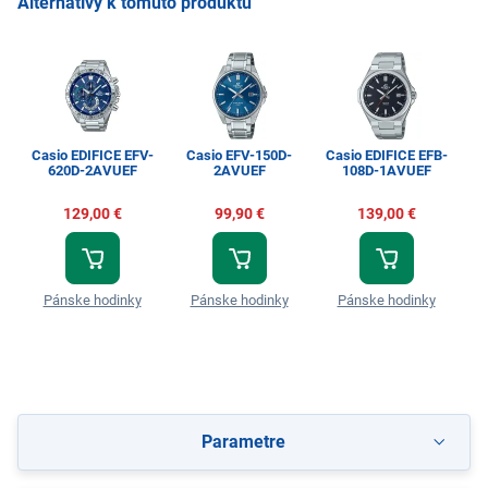
Alternatívy k tomuto produktu
Casio EDIFICE EFV-
Casio EFV-150D-
Casio EDIFICE EFB-
Ca
620D-2AVUEF
2AVUEF
108D-1AVUEF
129,00 €
99,90 €
139,00 €
Pánske hodinky
Pánske hodinky
Pánske hodinky
Parametre