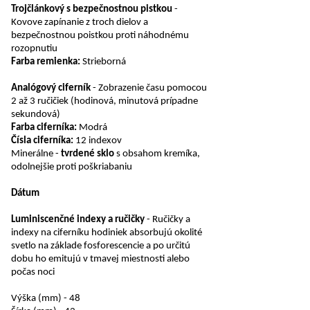
Trojčlánkový s bezpečnostnou pistkou
-
Kovove zapínanie z troch dielov a
bezpečnostnou poistkou proti náhodnému
rozopnutiu
Farba remienka:
Strieborná
Analógový ciferník
- Zobrazenie času pomocou
2 až 3 ručičiek (hodinová, minutová prípadne
sekundová)
Farba ciferníka:
Modrá
Čísla ciferníka:
12 indexov
Minerálne -
tvrdené sklo
s obsahom kremíka,
odolnejšie proti poškriabaniu
Dátum
Luminiscenčné indexy a ručičky
- Ručičky a
indexy na ciferníku hodiniek absorbujú okolité
svetlo na základe fosforescencie a po určitú
dobu ho emitujú v tmavej miestnosti alebo
počas noci
Výška (mm) - 48