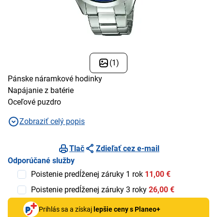
(1)
Pánske náramkové hodinky
Napájanie z batérie
Oceľové puzdro
Zobraziť celý popis
Tlač
Zdieľať cez e-mail
Odporúčané služby
Poistenie predĺženej záruky 1 rok
11,00 €
Poistenie predĺženej záruky 3 roky
26,00 €
Prihlás sa a získaj
lepšie ceny s Planeo+