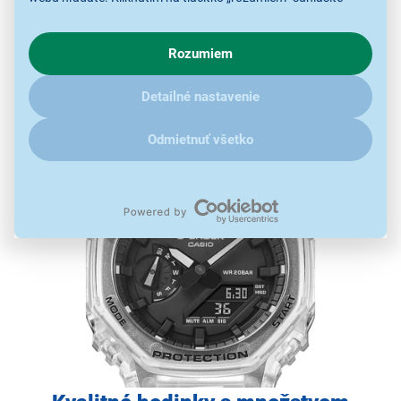
s využívaním cookies pre analytické účely a predaním údajov
o chovaní na webe pre zobrazovaní cielených reklám.
Rozumiem
V prípade že vás zaujímajú detaily, ako u nás s cookies a
ďalšími údaji pracujeme, kliknite
sem
.
Detailné nastavenie
Odmietnuť všetko