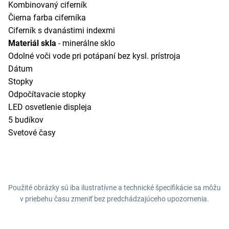
Kombinovaný ciferník
Čierna farba ciferníka
Ciferník s dvanástimi indexmi
Materiál skla
- minerálne sklo
Odolné voči vode pri potápaní bez kysl. prístroja
Dátum
Stopky
Odpočítavacie stopky
LED osvetlenie displeja
5 budíkov
Svetové časy
Použité obrázky sú iba ilustratívne a technické špecifikácie sa môžu
v priebehu času zmeniť bez predchádzajúceho upozornenia.