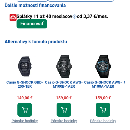
Ďalšie možnosti financovania
Splátky 11 až 48 mesiacov
od
3,37 €/mes.
Financovať
Alternatívy k tomuto produktu
Casio G-SHOCK GBD-
Casio G-SHOCK AWG-
Casio G-SHOCK AWG-
Cas
200-1ER
M100B-1AER
M100A-1AER
149,00 €
159,00 €
159,00 €
Pánske hodinky
Pánske hodinky
Pánske hodinky