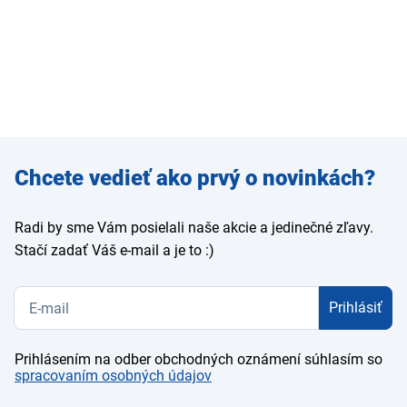
Zadajte
Chcete vedieť ako prvý o novinkách?
e-mail
Radi by sme Vám posielali naše akcie a jedinečné zľavy.
Stačí zadať Váš e-mail a je to :)
Prihlásiť
Prihlásením na odber obchodných oznámení súhlasím so
spracovaním osobných údajov