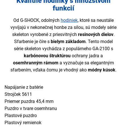
Kvalitné hodinky s množstvom
funkcií
Od G-SHOCK, odolných
hodiniek
, ktoré sa neustále
vyvíjajú v nekonečnej honbe za silou, sú modely série
skeleton vyrobené z priesvitných
resinových dielov
.
Sfarbenie je číre s
bielym základom
. Tento model
série skeleton vychádza z populárneho GA-2100 s
karbónovou štruktúrou
ochrany jadra a
osemhranným rámom
a vyznačuje sa elegantným
sfarbením, vďaka čomu je vhodný ako
módny kúsok
.
Napájanie z batérie
Strojček 5611
Priemer puzdra 45,4 mm
Puzdro v tvare osemhranu
Plastové puzdro
Plastový remienok