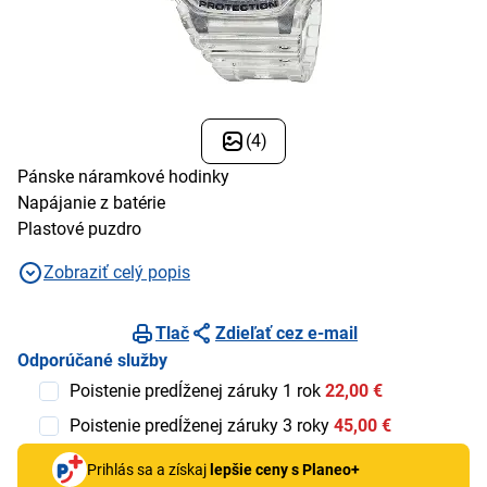
(4)
Pánske náramkové hodinky
Napájanie z batérie
Plastové puzdro
Zobraziť celý popis
Tlač
Zdieľať cez e-mail
Odporúčané služby
Poistenie predĺženej záruky 1 rok
22,00 €
Poistenie predĺženej záruky 3 roky
45,00 €
Prihlás sa a získaj
lepšie ceny s Planeo+