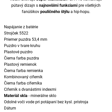
pútavý dizajn s
najnovšími funkciami
pre všetkých
fanúšikov
pouličného štýlu
a hip-hopu.
Napájanie z batérie
Strojček 5522
Priemer puzdra 53,4 mm
Puzdro v tvare kruhu
Plastové puzdro
Čierna farba puzdra
Plastový remienok
Čierna farba remienka
Kombinovaný ciferník
Čierna farba ciferníka
Ciferník s dvanástimi indexmi
Materiál skla
- minerálne sklo
Odolné voči vode pri potápaní bez kysl. prístroja
Dátum