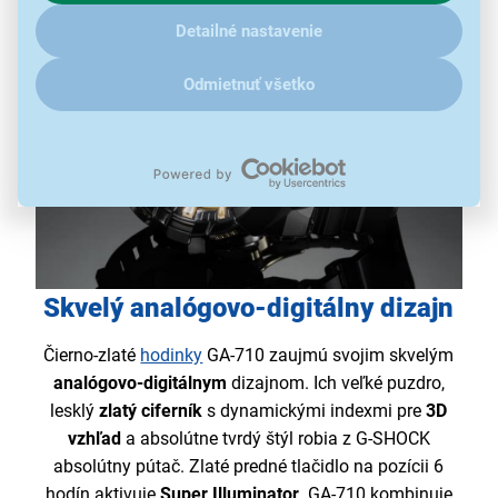
ďalšími údaji pracujeme, kliknite
sem
.
Detailné nastavenie
Odmietnuť všetko
Skvelý analógovo-digitálny dizajn
Čierno-zlaté
hodinky
GA-710 zaujmú svojim skvelým
analógovo-digitálnym
dizajnom. Ich veľké puzdro,
lesklý
zlatý ciferník
s dynamickými indexmi pre
3D
vzhľad
a absolútne tvrdý štýl robia z G-SHOCK
absolútny pútač. Zlaté predné tlačidlo na pozícii 6
hodín aktivuje
Super Illuminator
. GA-710 kombinuje