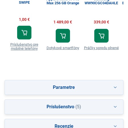
SWIPE
Max 256 GB Orange
WW90CGC04DAHLE
Esp
1,00 €
1 489,00 €
339,00 €
Príslušenstvo pre
Dotykové smartfóny
Práčky spredu plnené
T
mobilné telefóny
Parametre
Príslušenstvo
(5)
Recenzie