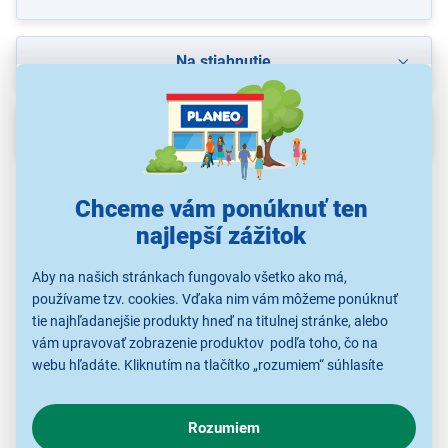
Na stiahnutie
Popis
Chceme vám ponúknuť ten
najlepší zážitok
Aby na našich stránkach fungovalo všetko ako má,
používame tzv. cookies. Vďaka nim vám môžeme ponúknuť
tie najhľadanejšie produkty hneď na titulnej stránke, alebo
vám upravovať zobrazenie produktov podľa toho, čo na
webu hľadáte. Kliknutím na tlačítko „rozumiem“ súhlasíte
s využívaním cookies pre analytické účely a predaním údajov
o chovaní na webe pre zobrazovaní cielených reklám.
Rozumiem
V prípade že vás zaujímajú detaily, ako u nás s cookies a