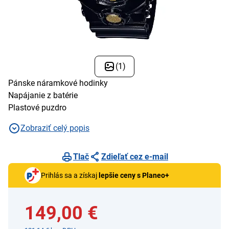
(1)
Pánske náramkové hodinky
Napájanie z batérie
Plastové puzdro
Zobraziť celý popis
Tlač
Zdieľať cez e-mail
Prihlás sa a získaj
lepšie ceny s Planeo+
149,00 €