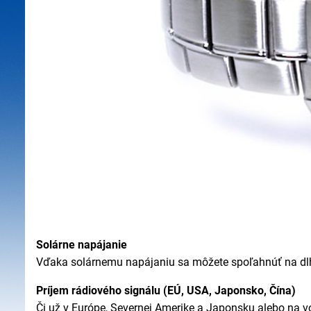
Solárne napájanie
Vďaka solárnemu napájaniu sa môžete spoľahnúť na dl
Príjem rádiového signálu (EÚ, USA, Japonsko, Čína)
Či už v Európe, Severnej Amerike a Japonsku alebo na vo