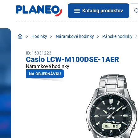
Katalóg produktov
Hodinky
Náramkové hodinky
Pánske hodinky
ID: 15031223
Casio LCW-M100DSE-1AER
Náramkové hodinky
NA OBJEDNÁVKU