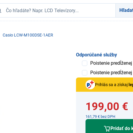
Hľada
Casio LCW-M100DSE-1AER
Odporúčané služby
Poistenie predĺženej
Poistenie predĺženej
Prihlás sa a získaj
le
199,00 €
161,79 € bez DPH
Pridať do 