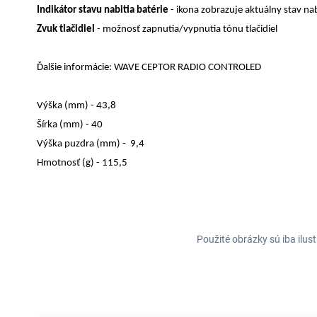
Indikátor stavu nabitia batérie
- ikona zobrazuje aktuálny stav nab
Zvuk tlačidiel
- možnosť zapnutia/vypnutia tónu tlačidiel
Ďalšie informácie: WAVE CEPTOR RADIO CONTROLED
Výška (mm) - 43,8
Šírka (mm) - 40
Výška puzdra (mm) - 9,4
Hmotnosť (g) - 115,5
Použité obrázky sú iba ilus