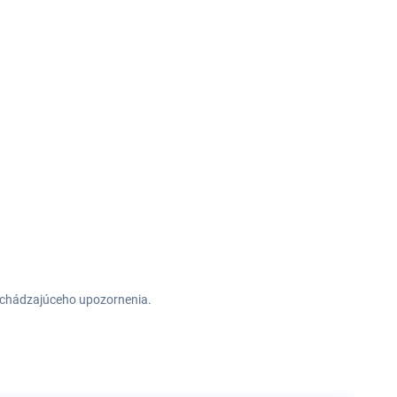
redchádzajúceho upozornenia.