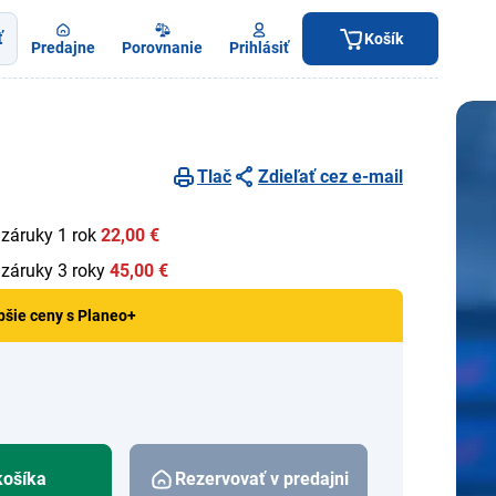
ť
Košík
Predajne
Porovnanie
Prihlásiť
Tlač
Zdieľať cez e-mail
 záruky 1 rok
22,00 €
 záruky 3 roky
45,00 €
pšie ceny s Planeo+
košíka
Rezervovať v predajni