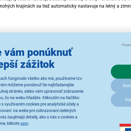
nohých krajinách sa tiež automaticky nastavuje na letný a zimn
 vám ponúknuť
epší zážitok
abíja batériu pre čo najdlhšiu životnosť,
kach fungovalo všetko ako má, používame tzv.
osťou, dlhou výdržou a množstvom
vám môžeme ponúknuť tie najhľadanejšie
Deta
ulnej stránke, alebo vám upravovať zobrazenie
, čo na webu hľadáte. Kliknutím na tlačítko
Od
 s využívaním cookies pre analytické účely a
hovaní na webe pre zobrazovaní cielených
vás zaujímajú detaily, ako u nás s cookies a
oti oxídácii
me, kliknite
sem
.