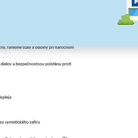
acvaknutia, používané u modelov bez
cny, farebne stály a odolný pri náročnom
 dielov a bezpečnostnou poistkou proti
ispleja
zo syntetického zafíru