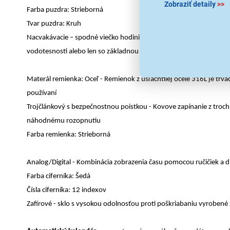
Zobraziť detaily
>>
Farba puzdra: Strieborná
Tvar puzdra: Kruh
Nacvakávacie – spodné viečko hodiniek drží v puzdre pomocou n
vodotesnosti alebo len so základnou odolnosťou proti vlhkosti
Materál remienka: Oceľ - Remienok z ušľachtilej ocele 316L je trvá
používaní
Trojčlánkový s bezpečnostnou poistkou - Kovove zapínanie z troch
náhodnému rozopnutiu
Farba remienka: Strieborná
Analog/Digital - Kombinácia zobrazenia času pomocou ručičiek a d
Farba ciferníka: Šedá
Čísla ciferníka: 12 indexov
Zafírové - sklo s vysokou odolnosťou proti poškriabaniu vyrobené 