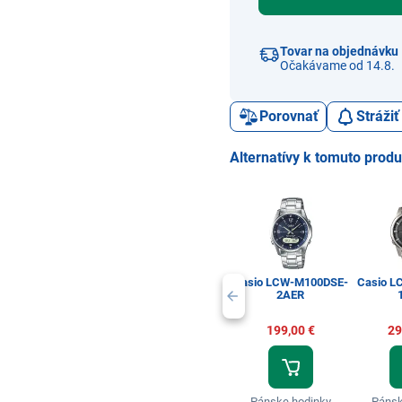
Tovar na objednávku
Očakávame od 14.8.
Porovnať
Stráži
Alternatívy k tomuto prod
Casio LCW-M100DSE-
Casio L
2AER
199,00 €
29
Pánske hodinky
Pánsk