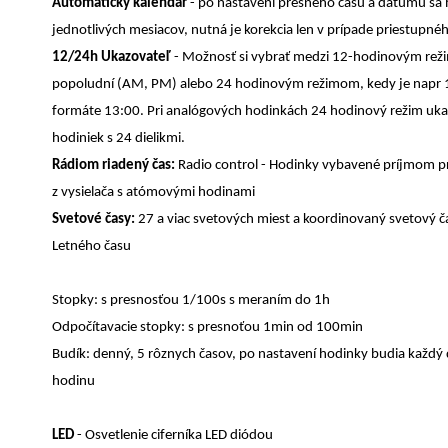
Automatický kalendár
- po nastavení presného času a dátumu sa 
jednotlivých mesiacov, nutná je korekcia len v prípade priestupné
12/24h Ukazovateľ
- Možnosť si vybrať medzi 12-hodinovým rež
popoludní (AM, PM) alebo 24 hodinovým režimom, kedy je napr 
formáte 13:00. Pri analógových hodinkách 24 hodinový režim ukazu
hodiniek s 24 dielikmi.
Rádiom riadený čas:
Radio control - Hodinky vybavené príjmom 
z vysielača s atómovými hodinami
Svetové časy:
27 a viac svetových miest a koordinovaný svetový 
Letného času
Stopky: s presnosťou 1/100s s meraním do 1h
Odpočítavacie stopky: s presnoťou 1min od 100min
Budík: denný, 5 rôznych časov, po nastavení hodinky budia každý 
hodinu
LED
- Osvetlenie ciferníka LED diódou