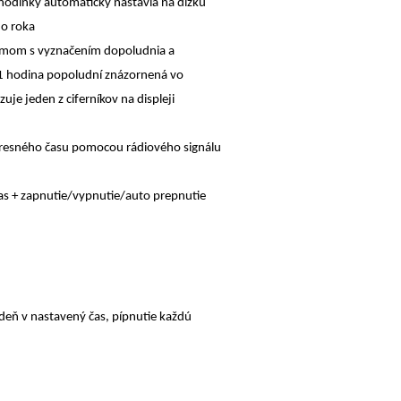
hodinky automaticky nastavia na dĺžku
ho roka
imom s vyznačením dopoludnia a
1 hodina popoludní znázornená vo
je jeden z ciferníkov na displeji
presného času pomocou rádiového signálu
čas + zapnutie/vypnutie/auto prepnutie
deň v nastavený čas, pípnutie každú