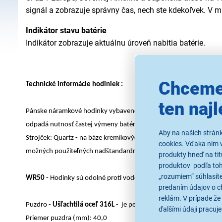
signál a zobrazuje správny čas, nech ste kdekoľvek.
V m
Indikátor stavu batérie
Indikátor zobrazuje aktuálnu úroveň nabitia batérie.
Chceme
Technické informácie hodiniek :
ten najl
Pánske náramkové hodinky vybavené
solárnym článkom
, ktorý n
odpadá nutnosť častej výmeny batérie
Aby na našich strán
Strojček: Quartz - na báze kremíkových kryštálikov vyniká presn
cookies. Vďaka nim 
možných použiteľných nadštandardných funkcií
produkty hneď na tit
produktov podľa toho
„rozumiem“ súhlasíte
WR50
- Hodinky sú odolné proti vode pri sprchovaní
predaním údajov o c
reklám. V prípade že 
Puzdro -
Ušľachtilá oceľ 316L
- je pevná, farebne stála a odolná pr
ďalšími údaji pracuje
Priemer puzdra (mm): 40,0