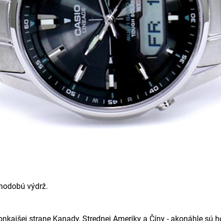
hodobú výdrž.
nkajšej strane Kanady, Strednej Ameriky a Číny - akonáhle sú h