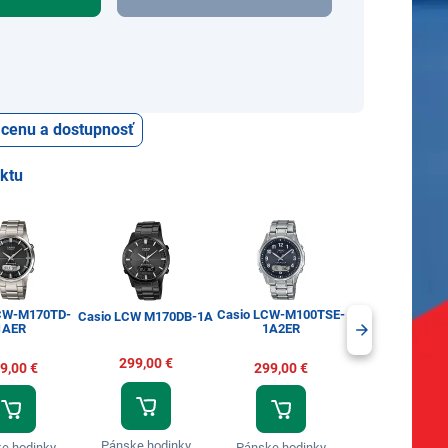
ť cenu a dostupnosť
uktu
CW-M170TD-
Casio LCW-M100TSE-
Casio LCW-M1
Casio LCW M170DB-1A
1AER
1A2ER
1AER
299,00 €
9,00 €
299,00 €
249,00 €
Pánske hodinky
e hodinky
Pánske hodinky
Pánske hodin