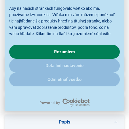
82,90 €
125,00 €
100,00 €
Aby na našich stránkach fungovalo všetko ako má,
používame tzv. cookies. Vďaka nim vám môžeme ponúknuť
tie najhľadanejšie produkty hneď na titulnej stránke, alebo
Remienky
Remienky
Remienky
vám upravovať zobrazenie produktov podľa toho, čo na
webu hľadáte. Kliknutím na tlačítko „rozumiem“ súhlasíte
s využívaním cookies pre analytické účely a predaním údajov
o chovaní na webe pre zobrazovaní cielených reklám.
Rozumiem
V prípade že vás zaujímajú detaily, ako u nás s cookies a
ďalšími údaji pracujeme, kliknite
sem
.
Parametre
Detailné nastavenie
Odmietnuť všetko
Recenzie
Na stiahnutie
Popis