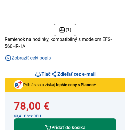
(1)
Remienok na hodinky, kompatibilný s modelom EFS-
560HR-1A
Zobraziť celý popis
Tlač
Zdieľať cez e-mail
Prihlás sa a získaj
lepšie ceny s Planeo+
78,00 €
63,41 € bez DPH
Pridať do košíka