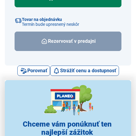
Tovar na objednávku
Termín bude upresnený neskôr
Rezervovať v predajni
Porovnať
Strážiť cenu a dostupnosť
Alternatívy k tomuto produktu
Chceme vám ponúknuť ten
Casio REMIENOK 2799
Casio REMIENOK 3130
Casio REMIENOK 2631
Cas
najlepší zážitok