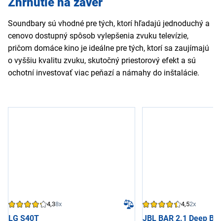
Zhrnutie na záver
Soundbary sú vhodné pre tých, ktorí hľadajú jednoduchý a
cenovo dostupný spôsob vylepšenia zvuku televízie,
pričom domáce kino je ideálne pre tých, ktorí sa zaujímajú
o vyššiu kvalitu zvuku, skutočný priestorový efekt a sú
ochotní investovať viac peňazí a námahy do inštalácie.
4,3
8x
4,5
2x
LG S40T
JBL BAR 2.1 Deep Ba