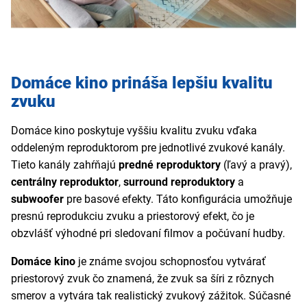
Domáce kino prináša lepšiu kvalitu
zvuku
Domáce kino poskytuje vyššiu kvalitu zvuku vďaka
oddeleným reproduktorom pre jednotlivé zvukové kanály.
Tieto kanály zahŕňajú
predné reproduktory
(ľavý a pravý),
centrálny reproduktor
,
surround reproduktory
a
subwoofer
pre basové efekty. Táto konfigurácia umožňuje
presnú reprodukciu zvuku a priestorový efekt, čo je
obzvlášť výhodné pri sledovaní filmov a počúvaní hudby.
Domáce kino
je známe svojou schopnosťou vytvárať
priestorový zvuk čo znamená, že zvuk sa šíri z rôznych
smerov a vytvára tak realistický zvukový zážitok. Súčasné