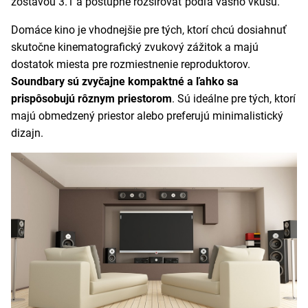
zostavou 3.1 a postupne rozširovať podľa vášho vkusu.
Domáce kino je vhodnejšie pre tých, ktorí chcú dosiahnuť
skutočne kinematografický zvukový zážitok a majú
dostatok miesta pre rozmiestnenie reproduktorov.
Soundbary sú zvyčajne kompaktné a ľahko sa
prispôsobujú rôznym priestorom
. Sú ideálne pre tých, ktorí
majú obmedzený priestor alebo preferujú minimalistický
dizajn.