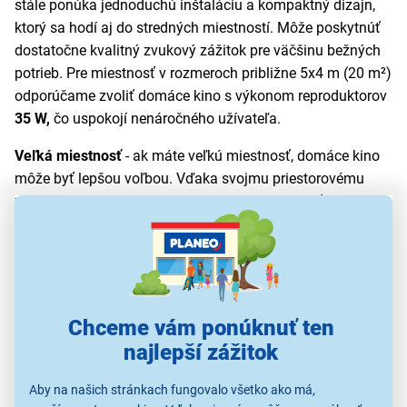
stále ponúka jednoduchú inštaláciu a kompaktný dizajn,
ktorý sa hodí aj do stredných miestností. Môže poskytnúť
dostatočne kvalitný zvukový zážitok pre väčšinu bežných
potrieb. Pre miestnosť v rozmeroch približne 5x4 m (20 m²)
odporúčame zvoliť domáce kino s výkonom reproduktorov
35 W,
čo uspokojí nenáročného užívateľa.
Veľká miestnosť
- ak máte veľkú miestnosť, domáce kino
môže byť lepšou voľbou. Vďaka svojmu priestorovému
zvuku a viacerým reproduktorom dokáže zaplniť veľký
priestor zvukom a vytvoriť kinematografický zážitok.
Domáce kino ponúka možnosť správne rozmiestniť
reproduktory a subwoofer v miestnosti, čo umožňuje lepšie
priestorové efekty a ešte väčší zvukový zážitok.
Chceme vám ponúknuť ten
Je dôležité zvážiť aj
akustické vlastnosti miestnosti a
najlepší zážitok
rozloženie nábytku
. Ak má miestnosť veľa odrazových
plôch a nie je vhodne usporiadaná pre optimálne
Aby na našich stránkach fungovalo všetko ako má,
rozmiestnenie reproduktorov domáceho kina, soundbar