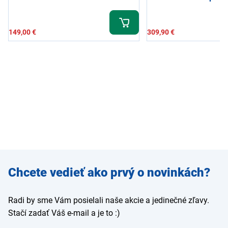
149,00 €
309,90 €
Zadajte
Chcete vedieť ako prvý o novinkách?
e-mail
Radi by sme Vám posielali naše akcie a jedinečné zľavy.
Stačí zadať Váš e-mail a je to :)