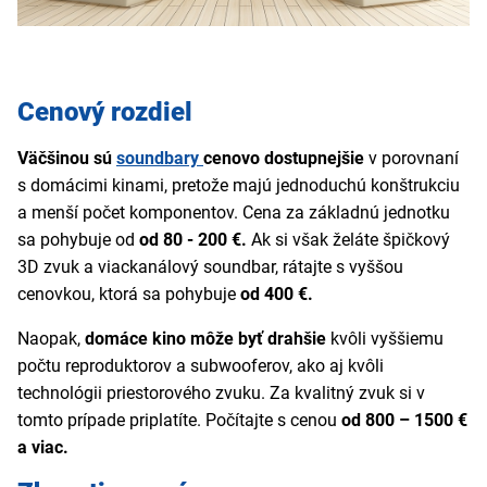
Cenový rozdiel
Väčšinou sú
soundbary
cenovo dostupnejšie
v porovnaní
s domácimi kinami, pretože majú jednoduchú konštrukciu
a menší počet komponentov. Cena za základnú jednotku
sa pohybuje od
od 80 - 200 €.
Ak si však želáte špičkový
3D zvuk a viackanálový soundbar, rátajte s vyššou
cenovkou, ktorá sa pohybuje
od 400 €.
Naopak,
domáce kino môže byť drahšie
kvôli vyššiemu
počtu reproduktorov a subwooferov, ako aj kvôli
technológii priestorového zvuku. Za kvalitný zvuk si v
tomto prípade priplatíte. Počítajte s cenou
od 800 – 1500 €
a viac.