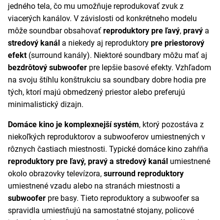
jedného tela, čo mu umožňuje reprodukovať zvuk z
viacerých kanálov. V závislosti od konkrétneho modelu
môže soundbar obsahovať
reproduktory pre ľavý
,
pravý
a
stredový
kanál
a niekedy aj reproduktory
pre priestorový
efekt
(surround kanály). Niektoré soundbary môžu mať aj
bezdrôtový subwoofer
pre lepšie basové efekty. Vzhľadom
na svoju štíhlu konštrukciu sa soundbary dobre hodia pre
tých, ktorí majú obmedzený priestor alebo preferujú
minimalistický dizajn.
Domáce kino
je komplexnejší systém
, ktorý pozostáva z
niekoľkých reproduktorov a subwooferov umiestnených v
rôznych častiach miestnosti. Typické domáce kino zahŕňa
reproduktory pre ľavý, pravý a stredový kanál
umiestnené
okolo obrazovky televízora,
surround reproduktory
umiestnené vzadu alebo na stranách miestnosti a
subwoofer
pre basy. Tieto reproduktory a subwoofer sa
spravidla umiestňujú na samostatné stojany, policové