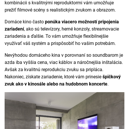
kombinácii s kvalitnými reproduktormi vám umožňuje
prežiť filmové scény s realistickým zvukom a obrazom.
Domáce kino často
ponúka viacero možností pripojenia
zariadení
, ako sú televízory, herné konzoly, streamovacie
zariadenia a ďalšie. To vám umožňuje flexibilnejšie
využívať váš systém a prispôsobiť ho vašim potrebám.
Nevýhodou domáceho kina v porovnaní so soundbarom je
azda iba vyššia cena, viac káblov a náročnejšia inštalácia.
Avšak za kvalitnú reprodukciu zvuku sa pripláca.
Nakoniec, získate zariadenie, ktoré vám prinesie
špičkový
zvuk ako v kinosále alebo na hudobnom koncerte
.