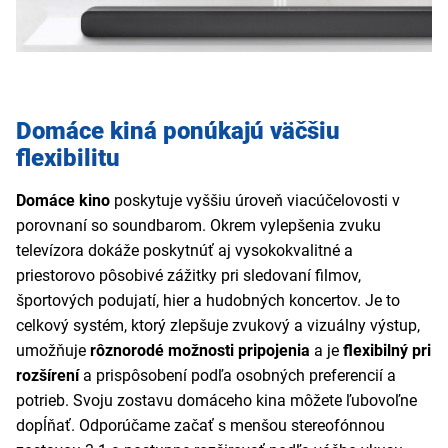
Domáce kiná ponúkajú väčšiu
flexibilitu
Domáce kino
poskytuje vyššiu úroveň viacúčelovosti v
porovnaní so soundbarom. Okrem vylepšenia zvuku
televízora dokáže poskytnúť aj vysokokvalitné a
priestorovo pôsobivé zážitky pri sledovaní filmov,
športových podujatí, hier a hudobných koncertov. Je to
celkový systém, ktorý zlepšuje zvukový a vizuálny výstup,
umožňuje
rôznorodé možnosti pripojenia
a je
flexibilný pri
rozšírení
a prispôsobení podľa osobných preferencií a
potrieb. Svoju zostavu domáceho kina môžete ľubovoľne
dopĺňať. Odporúčame začať s menšou stereofónnou