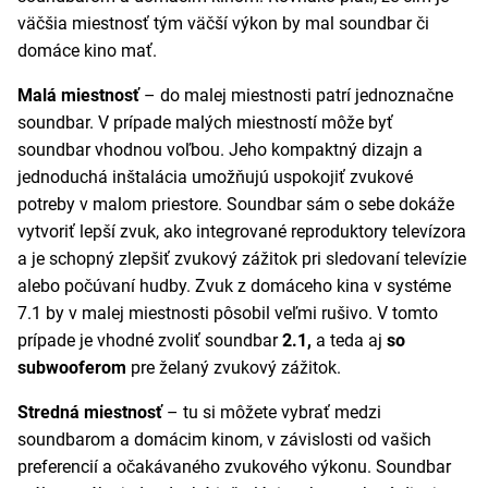
väčšia miestnosť tým väčší výkon by mal soundbar či
domáce kino mať.
Malá miestnosť
– do malej miestnosti patrí jednoznačne
soundbar. V prípade malých miestností môže byť
soundbar vhodnou voľbou. Jeho kompaktný dizajn a
jednoduchá inštalácia umožňujú uspokojiť zvukové
potreby v malom priestore. Soundbar sám o sebe dokáže
vytvoriť lepší zvuk, ako integrované reproduktory televízora
a je schopný zlepšiť zvukový zážitok pri sledovaní televízie
alebo počúvaní hudby. Zvuk z domáceho kina v systéme
7.1 by v malej miestnosti pôsobil veľmi rušivo. V tomto
prípade je vhodné zvoliť soundbar
2.1,
a teda aj
so
subwooferom
pre želaný zvukový zážitok.
Stredná miestnosť
– tu si môžete vybrať medzi
soundbarom a domácim kinom, v závislosti od vašich
preferencií a očakávaného zvukového výkonu. Soundbar