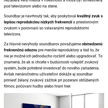
nezaberá veľa miesta v miestnosti a môže byť umiestnený
pod televízorom alebo na stene.
Soundbar je navrhnutý tak, aby poskytoval
kvalitný zvuk s
lepšou reprodukciou nízkych frekvencií
a priestorovým
zvukom v porovnaní so vstavanými reproduktormi
televízora.
Za hlavné nevýhody soundbarov považujeme
obmedzenú
frekvenčnú odozvu
pre menšie reproduktory a tiež to, že
nie je možné ich jednoducho rozšíriť alebo upgradovať. To
znamená, že ak si chcete v budúcnosti vylepšiť zvukový
systém, bude potrebné investovať do nového zariadenia.
Avšak nenáročnému užívateľovi dokáže aj soundbar
priniesť želaný zvukový zážitok pri pozeraní obľúbených
filmov, počúvaní hudby alebo hraní hier.