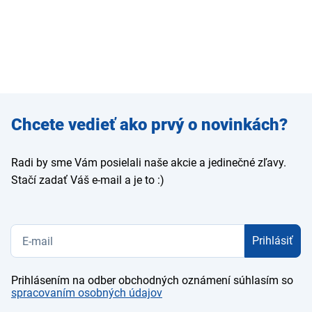
Zadajte
Chcete vedieť ako prvý o novinkách?
e-mail
Radi by sme Vám posielali naše akcie a jedinečné zľavy.
Stačí zadať Váš e-mail a je to :)
Prihlásiť
Prihlásením na odber obchodných oznámení súhlasím so
spracovaním osobných údajov