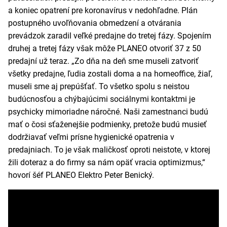
a koniec opatrení pre koronavírus v nedohľadne. Plán
postupného uvoľňovania obmedzení a otvárania
prevádzok zaradil veľké predajne do tretej fázy. Spojením
druhej a tretej fázy však môže PLANEO otvoriť 37 z 50
predajní už teraz. „Zo dňa na deň sme museli zatvoriť
všetky predajne, ľudia zostali doma a na homeoffice, žiaľ,
museli sme aj prepúšťať. To všetko spolu s neistou
budúcnosťou a chýbajúcimi sociálnymi kontaktmi je
psychicky mimoriadne náročné. Naši zamestnanci budú
mať o čosi sťaženejšie podmienky, pretože budú musieť
dodržiavať veľmi prísne hygienické opatrenia v
predajniach. To je však maličkosť oproti neistote, v ktorej
žili doteraz a do firmy sa nám opäť vracia optimizmus,“
hovorí šéf PLANEO Elektro Peter Benický.