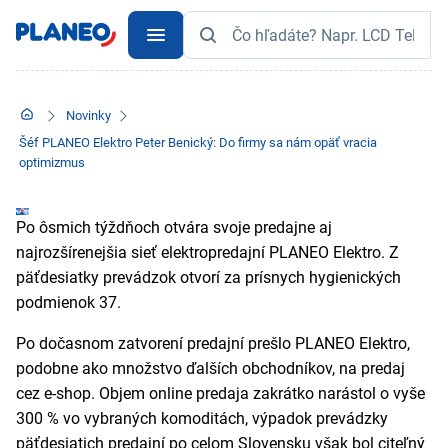
Novinky
Šéf PLANEO Elektro Peter Benický: Do firmy sa nám opäť vracia
optimizmus
Po ôsmich týždňoch otvára svoje predajne aj
najrozšírenejšia sieť elektropredajní PLANEO Elektro. Z
päťdesiatky prevádzok otvorí za prísnych hygienických
podmienok 37.
Po dočasnom zatvorení predajní prešlo PLANEO Elektro,
podobne ako množstvo ďalších obchodníkov, na predaj
cez e-shop. Objem online predaja zakrátko narástol o vyše
300 % vo vybraných komoditách, výpadok prevádzky
päťdesiatich predajní po celom Slovensku však bol citeľný