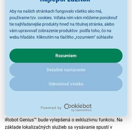
Aby na našich stránkach fungovalo všetko ako má,
používame tzv. cookies. Vďaka nim vám môžeme ponúknuť
tie najhľadanejšie produkty hneď na titulnej stránke, alebo
vám upravovať zobrazenie produktov podľa toho, čo na
webu hľadáte. Kliknutím na tlačítko „rozumiem“ súhlasíte
Každým použitím inteligentnejšie
s využívaním cookies pre analytické účely a predaním údajov
o chovaní na webe pre zobrazovaní cielených reklám.
Rozumiem
Pravidelnými aktualizáciami softvéru
sú do robotov
V prípade že vás zaujímajú detaily, ako u nás s cookies a
neustále pridávané nové funkcie
, ktoré sú založené na
ďalšími údaji pracujeme, kliknite
sem
.
Detailné nastavenie
najnovších technológiách. Vďaka týmto automatickým
aktualizáciám bude robotický vysávač ešte inteligentnejší
Odmietnuť všetko
ako v čase, keď ho užívateľ kupoval.
Dôkazom toho je, že už v septembri 2021 pribudne do
Roomba® série i3
funkcia mapovania a výberu
miestností
, ktoré sa majú vysávať. Takisto technológia
iRobot Genius™ bude vylepšená o exkluzívnu funkciu. Na
základe lokalizačných služieb sa vysávanie spustí v