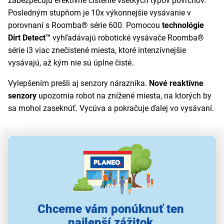
zabezpečujú efektívne čistenie všetkých typov povrchov.
Posledným stupňom je 10x výkonnejšie vysávanie v
porovnaní s Roomba® série 600. Pomocou
technológie
Dirt Detect™
vyhľadávajú robotické vysávače Roomba®
série i3 viac znečistené miesta, ktoré intenzívnejšie
vysávajú, až kým nie sú úplne čisté.
Vylepšením prešli aj senzory nárazníka.
Nové reaktívne
senzory
upozornia robot na znížené miesta, na ktorých by
sa mohol zaseknúť. Vycúva a pokračuje ďalej vo vysávaní.
Chceme vám ponúknuť ten
najlepší zážitok