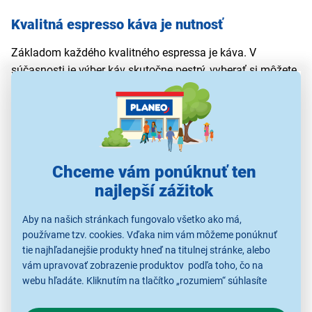
Kvalitná espresso káva je nutnosť
Základom každého kvalitného espressa je káva. V
súčasnosti je výber káv skutočne pestrý, vyberať si môžete
nielen podľa značky, ale aj jej pôvodu. Praví kávičkári sa
často sústredia aj na to, z akého regiónu kávové zrná
pochádzajú a z akej odrody kávovníka boli vypestované.
Premyslite si, či uprednostníte
arabiku alebo robustu
a
sledujte akým spôsobom boli spracované. Výslednú chuť
Chceme vám ponúknuť ten
ovplyvňuje aj to,
akým spôsobom bola káva zbieraná
, v
najlepší zážitok
akej nadmorskej výške rástla a pri akom stupni bola
pražená.
Aby na našich stránkach fungovalo všetko ako má,
používame tzv. cookies. Vďaka nim vám môžeme ponúknuť
Tieto informácie môžete nájsť
na obale kávy
a často o
tie najhľadanejšie produkty hneď na titulnej stránke, alebo
nich informujú aj milovníci kávy vo svojich blogoch.
vám upravovať zobrazenie produktov podľa toho, čo na
Každému chutí iná káva, a preto môžete
skúšať a
webu hľadáte. Kliknutím na tlačítko „rozumiem“ súhlasíte
experimentovať
, až kým nenájdete to skutočne najlepšie
s využívaním cookies pre analytické účely a predaním údajov
espresso.
o chovaní na webe pre zobrazovaní cielených reklám.