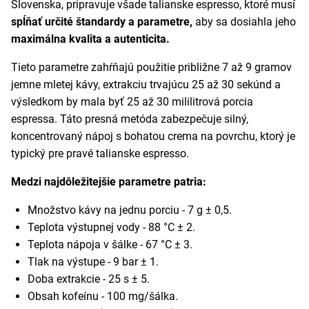
Slovenska, pripravuje všade talianske espresso, ktoré musí
spĺňať určité štandardy a parametre,
aby sa dosiahla jeho
maximálna kvalita a autenticita.
Tieto parametre zahŕňajú použitie približne 7 až 9 gramov
jemne mletej kávy, extrakciu trvajúcu 25 až 30 sekúnd a
výsledkom by mala byť 25 až 30 mililitrová porcia
espressa. Táto presná metóda zabezpečuje silný,
koncentrovaný nápoj s bohatou crema na povrchu, ktorý je
typický pre pravé talianske espresso.
Medzi najdôležitejšie parametre patria:
Množstvo kávy na jednu porciu - 7 g ± 0,5.
Teplota výstupnej vody - 88 °C ± 2.
Teplota nápoja v šálke - 67 °C ± 3.
Tlak na výstupe - 9 bar ± 1.
Doba extrakcie - 25 s ± 5.
Obsah kofeínu - 100 mg/šálka.