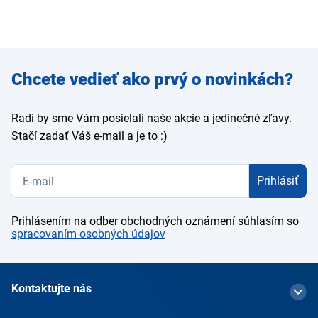
Zadajte
Chcete vedieť ako prvý o novinkách?
e-mail
Radi by sme Vám posielali naše akcie a jedinečné zľavy.
Stačí zadať Váš e-mail a je to :)
Prihlásiť
Prihlásením na odber obchodných oznámení súhlasím so
spracovaním osobných údajov
Kontaktujte nás