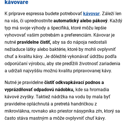
kávovare
K príprave espressa budete potrebovať
kávovar
. Záleží len
na vás, či uprednostníte
automatický alebo pákový
. Každý
typ má svoje výhody a špecifiká, ktoré môžu lepšie
vyhovovať vašim potrebám a preferenciám. Kávovar je
nutné
pravidelne čistiť,
aby sa do nápoja nedostali
nežiaduce látky alebo baktérie, ktoré by mohli ovplyvniť
chuť a kvalitu kávy. Je dôležité vykonávať údržbu podľa
odporúčaní výrobcu, aby ste predĺžili životnosť zariadenia
a udržali najvyššiu možnú kvalitu pripravovanej kávy.
Nutné je pravidelne
čistiť odkvapkávací podnos a
vyprázdňovať odpadovú nádobku,
kde sa hromadia
kávové zvyšky. Taktiež nádržka na vodu by mala byť
pravidelne opláchnutá a pretretá handričkou z
mikrovlákna, rovnako ako priestor násypníka zŕn, ktorý sa
často stáva mastným a môže ovplyvniť chuť kávy.