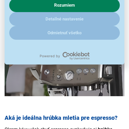
Rozumiem
V prípade že vás zaujímajú detaily, ako u nás s cookies a
ďalšími údaji pracujeme, kliknite
sem
.
Detailné nastavenie
Odmietnuť všetko
Aká je ideálna hrúbka mletia pre espresso?