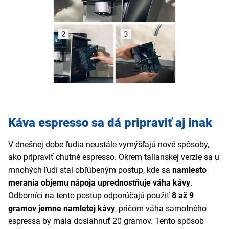
Káva espresso sa dá pripraviť aj inak
V dnešnej dobe ľudia neustále vymýšľajú nové spôsoby,
ako pripraviť chutné espresso. Okrem talianskej verzie sa u
mnohých ľudí stal obľúbeným postup, kde sa
namiesto
merania objemu nápoja uprednostňuje váha kávy
.
Odborníci na tento postup odporúčajú použiť
8 až 9
gramov jemne namletej kávy
, pričom váha samotného
espressa by mala dosiahnuť 20 gramov. Tento spôsob