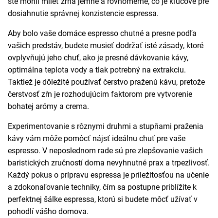
ste mohli mlieť zrná jemne a rovnomerne, čo je kľúčové pre
dosiahnutie správnej konzistencie espressa.
Aby bolo vaše domáce espresso chutné a presne podľa
vašich predstáv, budete musieť dodržať isté zásady, ktoré
ovplyvňujú jeho chuť, ako je presné dávkovanie kávy,
optimálna teplota vody a tlak potrebný na extrakciu.
Taktiež je dôležité používať čerstvo praženú kávu, pretože
čerstvosť zŕn je rozhodujúcim faktorom pre vytvorenie
bohatej arómy a crema.
Experimentovanie s rôznymi druhmi a stupňami praženia
kávy vám môže pomôcť nájsť ideálnu chuť pre vaše
espresso. V neposlednom rade sú pre zlepšovanie vašich
baristických zručností doma nevyhnutné prax a trpezlivosť.
Každý pokus o prípravu espressa je príležitosťou na učenie
a zdokonaľovanie techniky, čím sa postupne priblížite k
perfektnej šálke espressa, ktorú si budete môcť užívať v
pohodlí vášho domova.