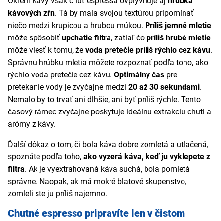
Okrem kávy však chuť espressa ovplyvňuje aj
hrúbka
kávových zŕn
. Tá by mala svojou textúrou pripomínať
niečo medzi krupicou a hrubou múkou.
Príliš jemné mletie
môže spôsobiť
upchatie filtra
, zatiaľ čo
príliš hrubé mletie
môže viesť k tomu, že
voda pretečie príliš rýchlo cez kávu
.
Správnu hrúbku mletia môžete rozpoznať podľa toho, ako
rýchlo voda pretečie cez kávu.
Optimálny čas
pre
pretekanie vody je zvyčajne medzi
20 až 30 sekundami
.
Nemalo by to trvať ani dlhšie, ani byť príliš rýchle. Tento
časový rámec zvyčajne poskytuje ideálnu extrakciu chuti a
arómy z kávy.
Ďalší dôkaz o tom, či bola káva dobre zomletá a utlačená,
spoznáte podľa toho,
ako vyzerá káva, keď ju vyklepete z
filtra
. Ak je vyextrahovaná káva suchá, bola pomletá
správne. Naopak, ak má mokré blatové skupenstvo,
zomleli ste ju príliš najemno.
Chutné espresso pripravíte len v čistom