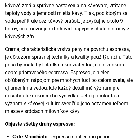
kávové zrná a správne nastavenia na kávovare, vrátane
teploty vody a jemnosti mletia kávy. Tlak, pod ktorým sa
voda prefiltruje cez kávový prášok, je zvyčajne okolo 9
barov, čo umožňuje extrahovať najlepšie chute a arómy z
kávových zŕn.
Crema, charakteristická vrstva peny na povrchu espressa,
je dôkazom správnej techniky a kvality použitých zŕn. Táto
pena by mala byť hladká a konzistentná, čo je znakom
dobre pripraveného espressa. Espresso je nielen
obľúbeným nápojom pre mnohých ľudí po celom svete, ale
aj umením a vedou, kde každý detail má význam pre
dosiahnutie dokonalého výsledku. Jeho popularita a
význam v kávovej kultúre svedčí o jeho nezameniteľnom
mieste v srdciach milovníkov kávy.
Objavte všetky druhy espressa:
Cafe Macchiato
- espresso s mliečnou penou.