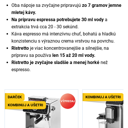
Oba nápoje sa zvyčajne pripravujú
zo 7 gramov jemne
mletej kávy.
Na prípravu espressa potrebujete 30 ml vody
a
extrakcia trvá cca 20 - 30 sekúnd.
Káva espresso má intenzívnu chuť, bohatú a hladkú
konzistenciu s výraznou crema vrstvou na povrchu.
Ristretto
je viac koncentrovanejšie a silnejšie, na
prípravu sa používa
len 15 až 20 ml vody.
Ristretto je zvyčajne sladšie a menej horké
než
espresso.
DARČEK
KOMBINUJ A UŠETRI
KOMBINUJ A UŠETRI