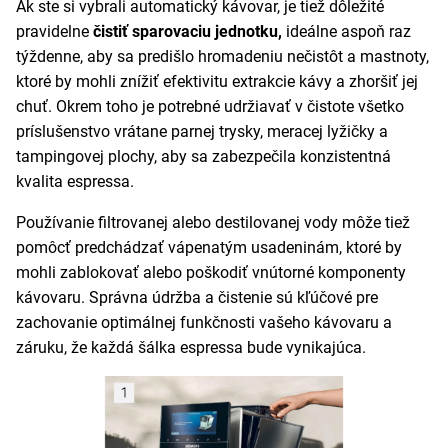
Ak ste si vybrali automatický kávovar, je tiež dôležité
pravidelne
čistiť sparovaciu jednotku,
ideálne aspoň raz
týždenne, aby sa predišlo hromadeniu nečistôt a mastnoty,
ktoré by mohli znížiť efektivitu extrakcie kávy a zhoršiť jej
chuť. Okrem toho je potrebné udržiavať v čistote všetko
príslušenstvo vrátane parnej trysky, meracej lyžičky a
tampingovej plochy, aby sa zabezpečila konzistentná
kvalita espressa.
Používanie filtrovanej alebo destilovanej vody môže tiež
pomôcť predchádzať vápenatým usadeninám, ktoré by
mohli zablokovať alebo poškodiť vnútorné komponenty
kávovaru. Správna údržba a čistenie sú kľúčové pre
zachovanie optimálnej funkčnosti vašeho kávovaru a
záruku, že každá šálka espressa bude vynikajúca.