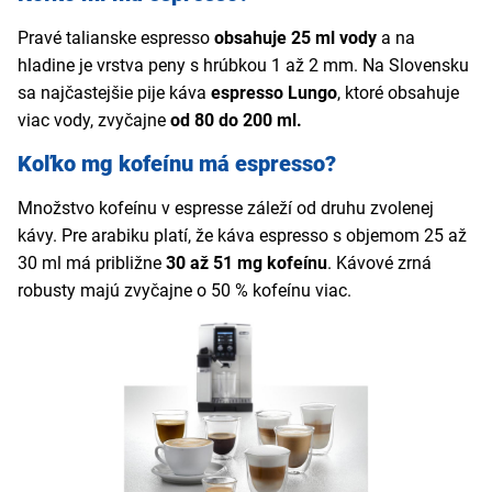
Pravé talianske espresso
obsahuje 25 ml vody
a na
hladine je vrstva peny s hrúbkou 1 až 2 mm. Na Slovensku
sa najčastejšie pije
káva
espresso Lungo
, ktoré obsahuje
viac vody, zvyčajne
od 80 do 200 ml.
Koľko mg kofeínu má espresso?
Množstvo kofeínu v espresse záleží od druhu zvolenej
kávy. Pre arabiku platí, že káva espresso s objemom 25 až
30 ml má približne
30 až 51 mg kofeínu
. Kávové zrná
robusty majú zvyčajne o 50 % kofeínu viac.