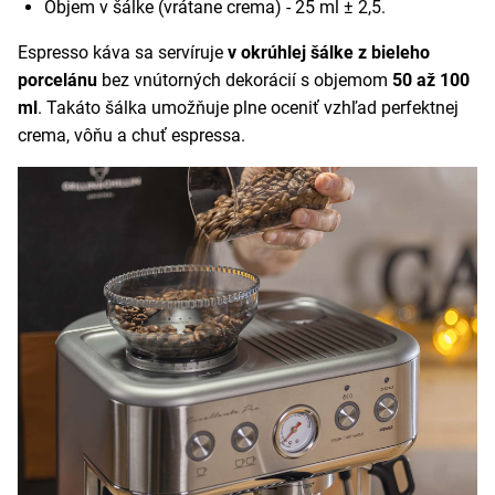
Objem v šálke (vrátane crema) - 25 ml ± 2,5.
Espresso káva sa servíruje
v okrúhlej šálke z bieleho
porcelánu
bez vnútorných dekorácií s objemom
50 až 100
ml
. Takáto šálka umožňuje plne oceniť vzhľad perfektnej
crema, vôňu a chuť espressa.