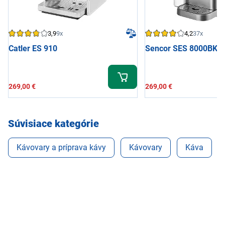
3,9
9x
4,2
37x
Catler ES 910
Sencor SES 8000BK
269,00 €
269,00 €
Súvisiace kategórie
Kávovary a príprava kávy
Kávovary
Káva