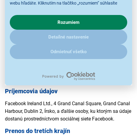
webu hľadáte. Kliknutím na tlačítko „rozumiem“ súhlasíte
e-mailová adresa,
s využívaním cookies pre analytické účely a predaním údajov
telefónne číslo výhercu.
o chovaní na webe pre zobrazovaní cielených reklám.
Rozumiem
V prípade že vás zaujímajú detaily, ako u nás s cookies a
Účel spracúvania
ďalšími údaji pracujeme, kliknite
sem
.
Detailné nastavenie
Organizácia, vyhodnotenie, zverejnenie výsledkov a
propagácia súťaže.
Odmietnuť všetko
Právny základ
Čl. 6 ods. 1 písm. b) GDPR a § 13 ods. 1 písm. b) zákona o
ochrane osobných údajov.
Príjemcovia údajov
Facebook Ireland Ltd., 4 Grand Canal Square, Grand Canal
Harbour, Dublin 2, Írsko, a ďalšie osoby, ku ktorým sa údaje
dostanú prostredníctvom sociálnej siete Facebook.
Prenos do tretích krajín