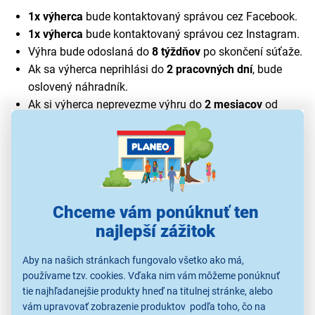
1x výherca
bude kontaktovaný správou cez Facebook.
1x výherca
bude kontaktovaný správou cez Instagram.
Výhra bude odoslaná do
8 týždňov
po skončení súťaže.
Ak sa výherca neprihlási do
2 pracovných dní
, bude
oslovený náhradník.
Ak si výherca neprevezme výhru do
2 mesiacov
od
doručenia, nárok na výhru zaniká.
Výhru nie je možné zameniť za finančnú hotovosť ani
iný tovar.
Na výhru sa nevzťahujú ustanovenia § 612 až 627
Občianskeho zákonníka.
Chceme vám ponúknuť ten
6. Spracúvanie osobných údajov
najlepší zážitok
Rozsah spracúvaných údajov
Aby na našich stránkach fungovalo všetko ako má,
používame tzv. cookies. Vďaka nim vám môžeme ponúknuť
meno, priezvisko alebo prezývka,
tie najhľadanejšie produkty hneď na titulnej stránke, alebo
profilová fotografia,
vám upravovať zobrazenie produktov podľa toho, čo na
adresa doručenia,