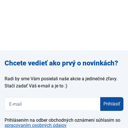
Zadajte
Chcete vedieť ako prvý o novinkách?
e-mail
Radi by sme Vám posielali naše akcie a jedinečné zľavy.
Stačí zadať Váš e-mail a je to :)
Prihlásiť
Prihlásením na odber obchodných oznámení súhlasím so
spracovaním osobných údajov