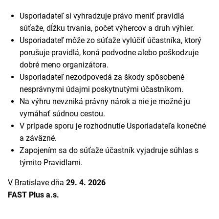
Usporiadateľ si vyhradzuje právo meniť pravidlá
súťaže, dĺžku trvania, počet výhercov a druh výhier.
Usporiadateľ môže zo súťaže vylúčiť účastníka, ktorý
porušuje pravidlá, koná podvodne alebo poškodzuje
dobré meno organizátora.
Usporiadateľ nezodpovedá za škody spôsobené
nesprávnymi údajmi poskytnutými účastníkom.
Na výhru nevzniká právny nárok a nie je možné ju
vymáhať súdnou cestou.
V prípade sporu je rozhodnutie Usporiadateľa konečné
a záväzné.
Zapojením sa do súťaže účastník vyjadruje súhlas s
týmito Pravidlami.
V Bratislave dňa
29. 4. 2026
FAST Plus a.s.