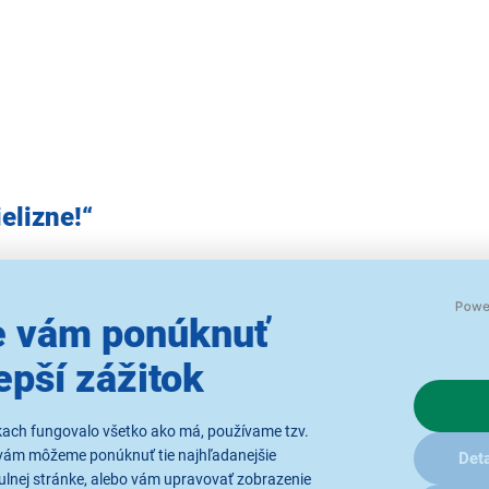
elizne!“
inavé utierky aj nohavice z lesa nemusíte pracne predpierať, pa
 vám ponúknuť
epší zážitok
kach fungovalo všetko ako má, používame tzv.
vám môžeme ponúknuť tie najhľadanejšie
Deta
ulnej stránke, alebo vám upravovať zobrazenie