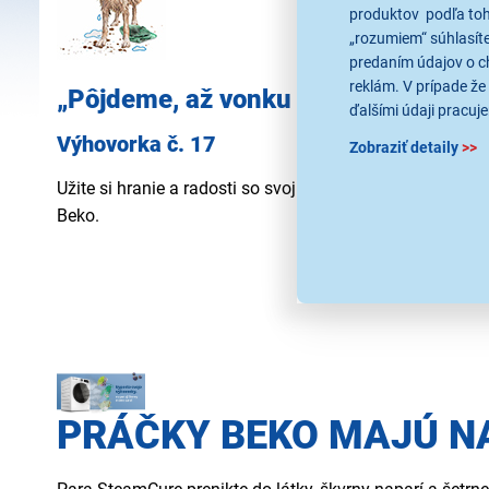
produktov podľa toho
„rozumiem“ súhlasíte
predaním údajov o c
reklám. V prípade že 
„Pôjdeme, až vonku trochu uschne.“
ďalšími údaji pracuje
Výhovorka č. 17
Zobraziť detaily
>>
Užite si hranie a radosti so svojim štvornohým kamarát
Beko.
PRÁČKY BEKO MAJÚ N