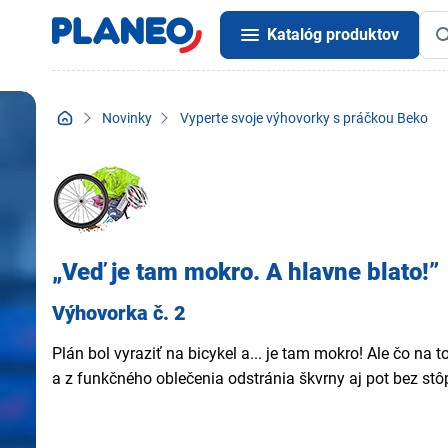
Katalóg produktov
Novinky
Vyperte svoje výhovorky s práčkou Beko
„Veď je tam mokro. A hlavne blato!”
Výhovorka č. 2
Plán bol vyraziť na bicykel a... je tam mokro! Ale čo na
a z funkčného oblečenia odstránia škvrny aj pot bez stôp