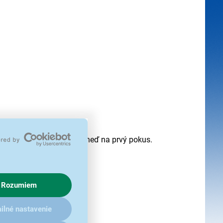
ra SteamCure ich vyčistí hneď na prvý pokus.
Rozumiem
ilné nastavenie