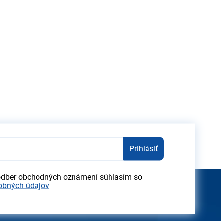
Prihlásiť
odber obchodných oznámení súhlasím so
obných údajov