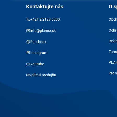
Kontaktujte nás
O s
+421 2 2129 6900
Obch
Ochr
info@planeo.sk
Rekl
Facebook
Zame
Instagram
PLAN
Youtube
Pre 
Nájdite si predajňu