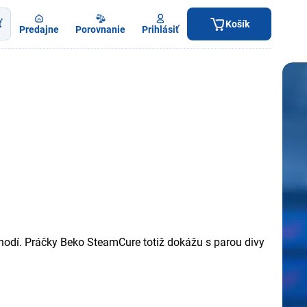
ť
Košík
Predajne
Porovnanie
Prihlásiť
ozhodí. Práčky Beko SteamCure totiž dokážu s parou divy