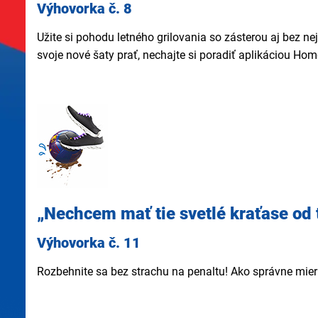
Výhovorka č. 8
Užite si pohodu letného grilovania so zásterou aj bez ne
svoje nové šaty prať, nechajte si poradiť aplikáciou Hom
„Nechcem mať tie svetlé kraťase od t
Výhovorka č. 11
Rozbehnite sa bez strachu na penaltu! Ako správne mieriť