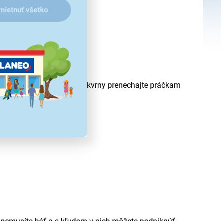
mietnuť všetko
te sa s ním a starosti o škvrny prenechajte práčkam