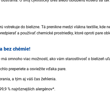
e odstránia. O svoj cyklistický dres alebo oblúbenú košeľu sa t
ú vstrekuje do bielizne. Tá prenikne medzi vlákna textílie, kde 
predpierať a používať chemické prostriedky, ktoré oproti pare o
 a bez chémie!
má omnoho viac možností, ako vám starostlivosť o bielizeň uľa
hlo preperiete a osviežite vďaka pare.
prania, a tým aj váš čas žehlenia.
99,9 % najrôznejších alergénov*.