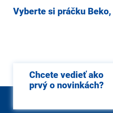
Vyberte si práčku Beko,
Zadajte
Chcete vedieť ako
e-mail
prvý o novinkách?