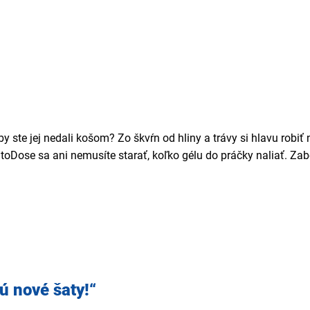
y ste jej nedali košom? Zo škvŕn od hliny a trávy si hlavu robi
oDose sa ani nemusíte starať, koľko gélu do práčky naliať. Za
ú nové šaty!“