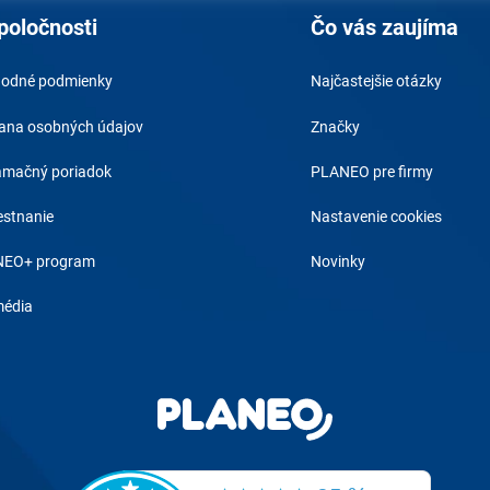
poločnosti
Čo vás zaujíma
odné podmienky
Najčastejšie otázky
ana osobných údajov
Značky
amačný poriadok
PLANEO pre firmy
stnanie
Nastavenie cookies
EO+ program
Novinky
média