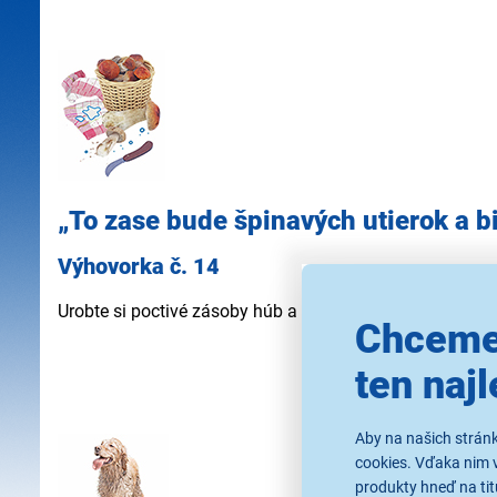
„To zase bude špinavých utierok a bi
Výhovorka č. 14
Urobte si poctivé zásoby húb a čistenia sa neľakajte. Šp
Chceme
ten najl
Aby na našich strán
cookies. Vďaka nim 
produkty hneď na tit