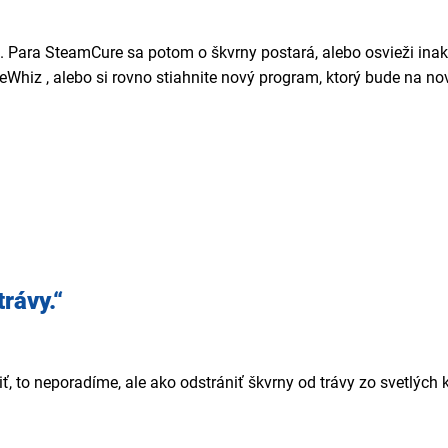
j. Para SteamCure sa potom o škvrny postará, alebo osvieži inak 
eWhiz , alebo si rovno stiahnite nový program, ktorý bude na nov
rávy.“
, to neporadíme, ale ako odstrániť škvrny od trávy zo svetlých k