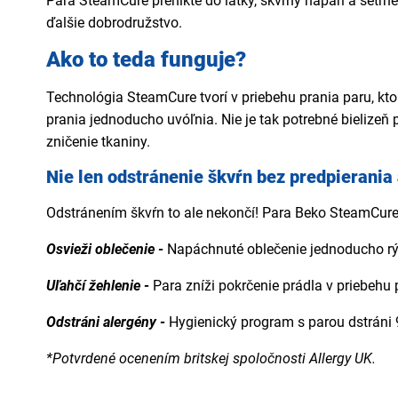
Para SteamCure prenikte do látky, škvrny naparí a šetrn
ďalšie dobrodružstvo.
Ako to teda funguje?
Technológia SteamCure tvorí v priebehu prania paru, ktor
prania jednoducho uvóľnia. Nie je tak potrebné bielizeň 
zničenie tkaniny.
Nie len odstránenie škvŕn bez predpierania
Odstránením škvŕn to ale nekončí! Para Beko SteamCure 
Osvieži oblečenie -
Napáchnuté oblečenie jednoducho rýc
Uľahčí žehlenie -
Para zníži pokrčenie prádla v priebehu 
Odstráni alergény -
Hygienický program s parou dstráni 
*Potvrdené ocenením britskej spoločnosti Allergy UK.