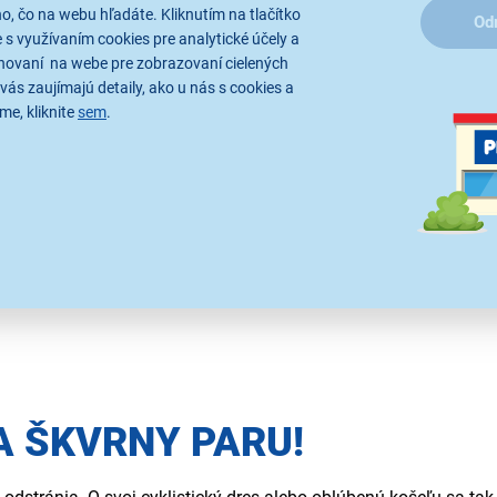
, čo na webu hľadáte. Kliknutím na tlačítko
Od
 s využívaním cookies pre analytické účely a
hovaní na webe pre zobrazovaní cielených
vás zaujímajú detaily, ako u nás s cookies a
me, kliknite
sem
.
om bez ohľadu na počasie a koľko blata má na topánkach. Raduj
A ŠKVRNY PARU!