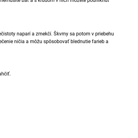
ak nemusíte báť a s kľudom v nich môžete podniknúť
nečistoty naparí a zmekčí. Škvrny sa potom v priebehu
blečenie ničia a môžu spôsobovať blednutie farieb a
hčiť.