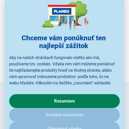
Použité obrázky sú iba ilustratívne a technické špecifikácie sa môžu
v priebehu času zmeniť bez predchádzajúceho upozornenia.
Chceme vám ponúknuť ten
najlepší zážitok
Aby na našich stránkach fungovalo všetko ako má,
používame tzv. cookies. Vďaka nim vám môžeme ponúknuť
tie najhľadanejšie produkty hneď na titulnej stránke, alebo
vám upravovať zobrazenie produktov podľa toho, čo na
webu hľadáte. Kliknutím na tlačítko „rozumiem“ súhlasíte
s využívaním cookies pre analytické účely a predaním údajov
Zadajte
Chcete vedieť ako prvý o novinkách?
o chovaní na webe pre zobrazovaní cielených reklám.
e-mail
Rozumiem
V prípade že vás zaujímajú detaily, ako u nás s cookies a
ďalšími údaji pracujeme, kliknite
sem
.
Radi by sme Vám posielali naše akcie a jedinečné zľavy.
Detailné nastavenie
Stačí zadať Váš e-mail a je to :)
Odmietnuť všetko