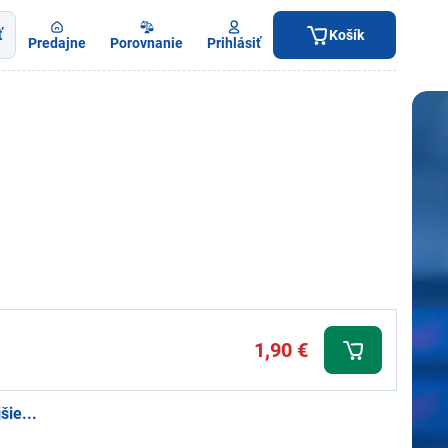
ť
Košík
Predajne
Porovnanie
Prihlásiť
1,90 €
šie...