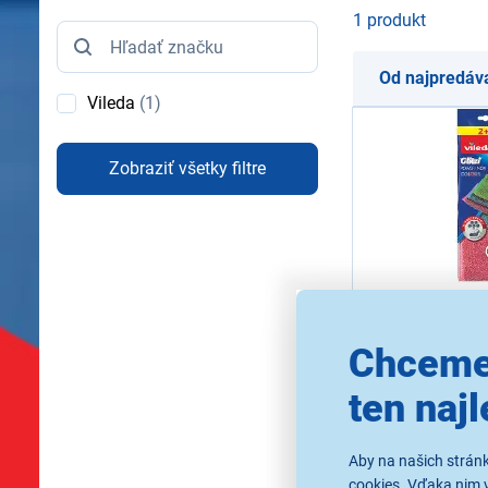
1 produkt
Značka
Od najpredáv
Vileda
(1)
Zobraziť všetky filtre
5,0
2x
Vileda Power 
Chceme
Kvalitná farebná dr
ten najl
Ihneď k odos
Skladom viac a
K vyzdvihnutiu 
Aby na našich strán
cookies. Vďaka nim 