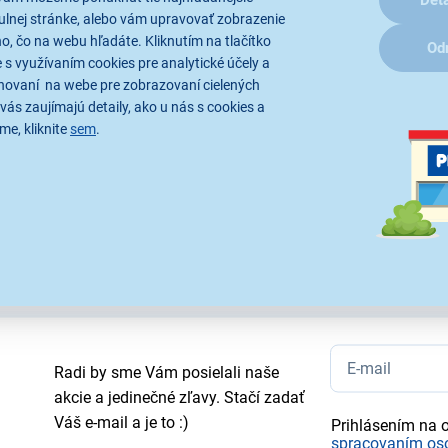
ulnej stránke, alebo vám upravovať zobrazenie
, čo na webu hľadáte. Kliknutím na tlačítko
Od
 s využívaním cookies pre analytické účely a
hovaní na webe pre zobrazovaní cielených
vás zaujímajú detaily, ako u nás s cookies a
me, kliknite
sem
.
té obrázky sú iba ilustratívne a technické špecifikácie sa môžu v prieb
Radi by sme Vám posielali naše
akcie a jedinečné zľavy. Stačí zadať
Váš e-mail a je to :)
Prihlásením na 
spracovaním os