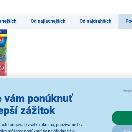
anejších
Od najlacnejších
Od najdrahších
Po
Inox Colors
 vám ponúknuť
ôtenka
epší zážitok
laniu
ko 5 ks.
už 10.8.
kach fungovalo všetko ako má, používame tzv.
vám môžeme ponúknuť tie najhľadanejšie
Deta