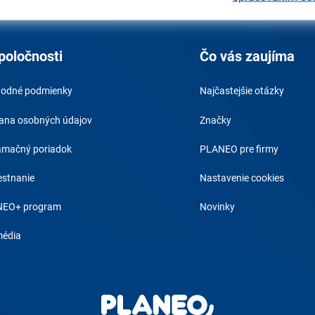
poločnosti
Čo vás zaujíma
odné podmienky
Najčastejšie otázky
ana osobných údajov
Značky
amačný poriadok
PLANEO pre firmy
stnanie
Nastavenie cookies
EO+ program
Novinky
média