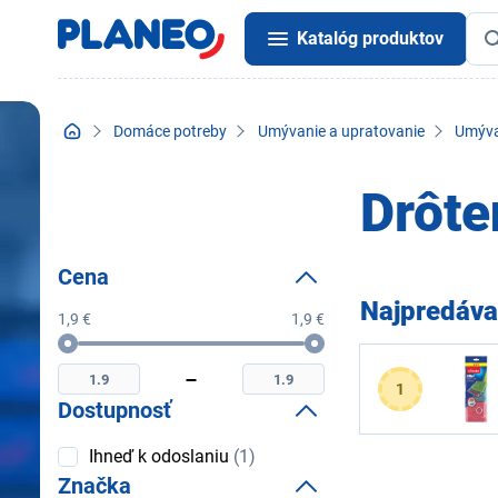
Katalóg produktov
Domáce potreby
Umývanie a upratovanie
Umýva
Drôte
Cena
Najpredáva
1,9 €
1,9 €
Cena
Minimální
Maximální
cena
cena
1
Dostupnosť
Dostupnosť
Ihneď k odoslaniu
(1)
Značka