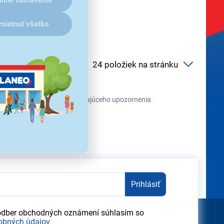
mietnuť všetko
ehu času zmeniť bez predchádzajúceho upozornenia.
Prihlásiť
odber obchodných oznámení súhlasím so
obných údajov