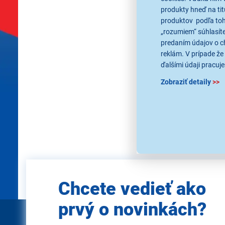
produkty hneď na tit
1,90 €
produktov podľa toho
„rozumiem“ súhlasíte
predaním údajov o c
reklám. V prípade že 
ďalšími údaji pracuje
Zobraziť detaily
>>
Použi
Zadajte
Chcete vedieť ako
e-mail
prvý o novinkách?