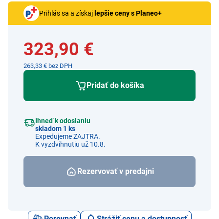
Prihlás sa a získaj
lepšie ceny s Planeo+
323,90 €
263,33 € bez DPH
Pridať do košíka
Ihneď k odoslaniu
skladom 1 ks
Expedujeme ZAJTRA.
K vyzdvihnutiu už 10.8.
Rezervovať v predajni
Porovnať
Strážiť cenu a dostupnosť