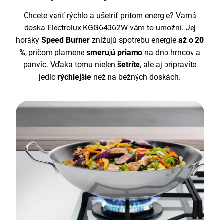
Chcete variť rýchlo a ušetriť pritom energie? Varná
doska Electrolux KGG64362W vám to umožní. Jej
horáky
Speed Burner
znižujú spotrebu energie
až o 20
%
, pričom plamene
smerujú priamo
na dno hrncov a
panvíc. Vďaka tomu nielen
šetríte
, ale aj pripravíte
jedlo
rýchlejšie
než na bežných doskách.