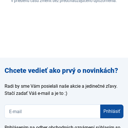
v priebehu času zmeniť bez predchádzajúceho upozornenia.
Zadajte
Chcete vedieť ako prvý o novinkách?
e-mail
Radi by sme Vám posielali naše akcie a jedinečné zľavy.
Stačí zadať Váš e-mail a je to :)
Prihlásiť
Prihlásením na odber obchodných oznámení súhlasím so