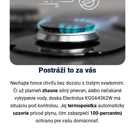
Postráži to za vás
Nechajte hrnce chvíľu bez dozoru s čistým svedomím.
Či už plameň
zhasne
silný prievan, alebo nečakané
vykypenie vody, doska Electrolux KGG64362W má
situáciu pod kontrolou. Jej
termopoistka
automaticky
uzavrie
prívod plynu, čím zabezpečí
100-percentnú
ochranu pre vašu domácnosť.