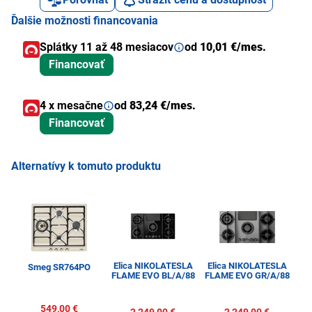
Ďalšie možnosti financovania
Splátky 11 až 48 mesiacov
od
10,01 €/mes.
Financovať
4 x mesačne
od
83,24 €/mes.
Financovať
Alternatívy k tomuto produktu
Elica NIKOLATESLA
Elica NIKOLATESLA
Smeg SR764PO
El
FLAME EVO BL/A/88
FLAME EVO GR/A/88
549,00 €
2 249,00 €
2 249,00 €