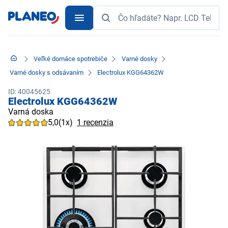
Veľké domáce spotrebiče
Varné dosky
Varné dosky s odsávaním
Electrolux KGG64362W
ID: 40045625
Electrolux KGG64362W
Varná doska
5,0
(1x)
1 recenzia