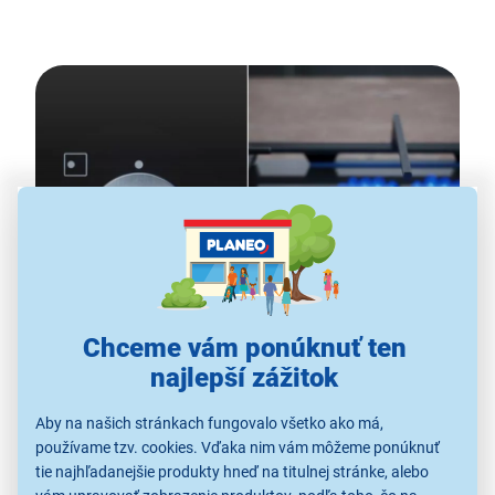
Chceme vám ponúknuť ten
najlepší zážitok
Dokonalá kontrola plameňov
Aby na našich stránkach fungovalo všetko ako má,
používame tzv. cookies. Vďaka nim vám môžeme ponúknuť
Privítajte v kuchyni pomocníka, s ktorým pripálenému
tie najhľadanejšie produkty hneď na titulnej stránke, alebo
jedlu či nekonečnému čakaniu, kým zovrie voda,