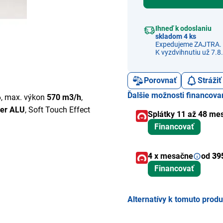
Ihneď k odoslaniu
skladom 4 ks
Expedujeme ZAJTRA.
K vyzdvihnutiu už 7.8.
Porovnať
Stráži
Ďalšie možnosti financova
6, max. výkon
570 m3/h
,
lter ALU
, Soft Touch Effect
Splátky 11 až 48 me
Financovať
4 x mesačne
od
39
Financovať
Alternatívy k tomuto prod