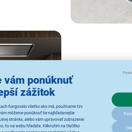
Výnimočná 
 vám ponúknuť
epší zážitok
Odsávač pár ELICA HILIGHT
životnosťou až 3 roky, čím 
Svetelná kontrolka
vás vždy 
kach fungovalo všetko ako má, používame tzv.
vám môžeme ponúknuť tie najhľadanejšie
alebo vymeniť, 
Deta
ulnej stránke, alebo vám upravovať zobrazenie
, čo na webu hľadáte. Kliknutím na tlačítko
Od