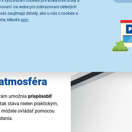
 s využívaním cookies pre analytické účely a
hovaní na webe pre zobrazovaní cielených
vás zaujímajú detaily, ako u nás s cookies a
me, kliknite
sem
.
 atmosféra
 vám umožnia
prispôsobiť
tak stáva nielen praktickým,
rý môžete ovládať pomocou
ádania.