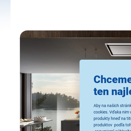
Chceme
ten najl
Aby na našich strán
cookies. Vďaka nim 
produkty hneď na tit
produktov podľa toho