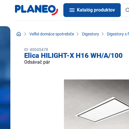
Katalóg produktov
Veľké domáce spotrebiče
Digestory
Digestory s 
ID: 40045478
Elica HILIGHT-X H16 WH/A/100
Odsávač pár