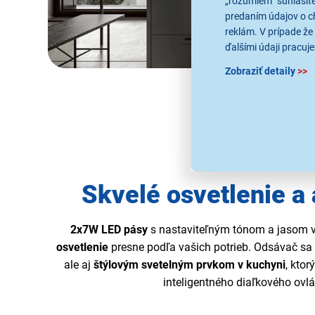
„rozumiem“ súhlasíte
predaním údajov o c
reklám. V prípade že 
ďalšími údaji pracuje
Zobraziť detaily
>>
Skvelé osvetlenie a
2x7W LED pásy
s nastaviteľným tónom a jasom
osvetlenie
presne podľa vašich potrieb. Odsávač sa 
ale aj
štýlovým svetelným prvkom v kuchyni
, kto
inteligentného diaľkového ovl