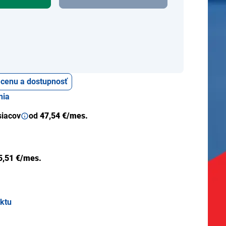
ť cenu a dostupnosť
nia
siacov
od
47,54 €/mes.
5,51 €/mes.
uktu