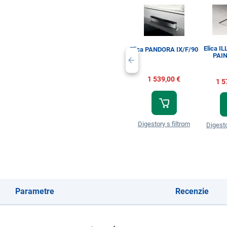
Elica I
Elica PANDORA IX/F/90
PAIN
1 539,00 €
1 5
Digestory s filtrom
Digesto
Parametre
Recenzie