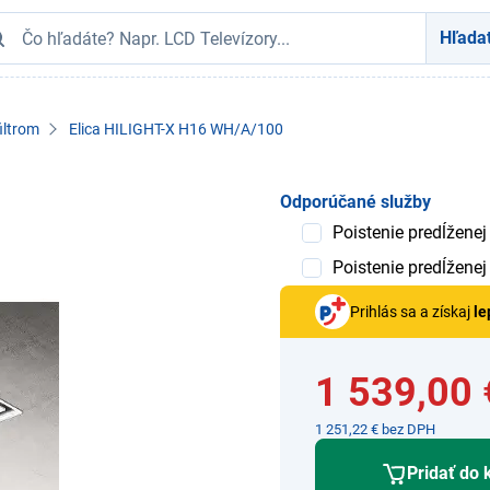
Hľada
filtrom
Elica HILIGHT-X H16 WH/A/100
Odporúčané služby
Poistenie predĺženej
Poistenie predĺženej
Prihlás sa a získaj
le
1 539,00 
1 251,22 € bez DPH
Pridať do 