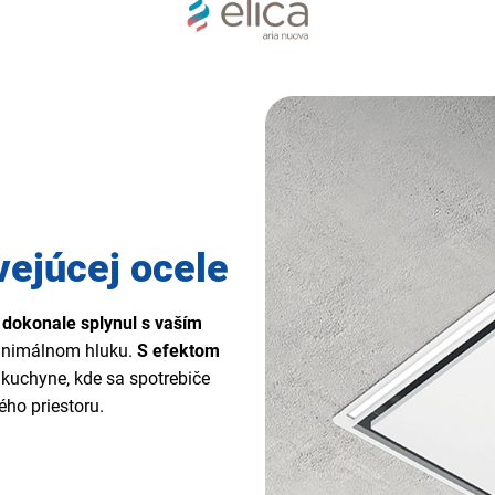
vejúcej ocele
dokonale splynul s vaším
minimálnom hluku.
S efektom
kuchyne, kde sa spotrebiče
ého priestoru.