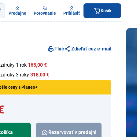
ť
Košík
Predajne
Porovnanie
Prihlásiť
Tlač
Zdieľať cez e-mail
 záruky 1 rok
165,00 €
 záruky 3 roky
318,00 €
pšie ceny s Planeo+
€
košíka
Rezervovať v predajni