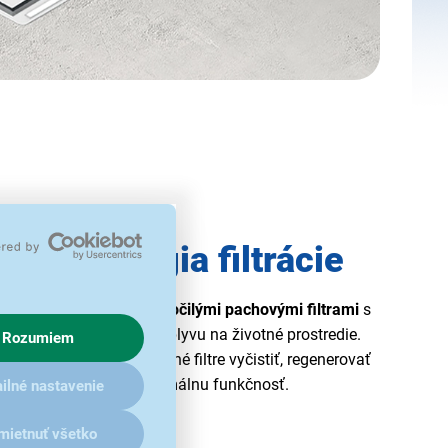
technológia filtrácie
-X H16 je
vybavený pokročilými pachovými filtrami
s
prispieva k znižovaniu vplyvu na životné prostredie.
Rozumiem
upozorní, kedy je potrebné filtre vyčistiť, regenerovať
čím zabezpečuje ich optimálnu funkčnosť.
ilné nastavenie
mietnuť všetko