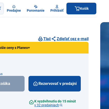
ť
Košík
Predajne
Porovnanie
Prihlásiť
Tlač
Zdieľať cez e-mail
pšie ceny s Planeo+
us
košíka
Rezervovať v predajni
K vyzdvihnutiu do 15 minút
v 32 predajniach