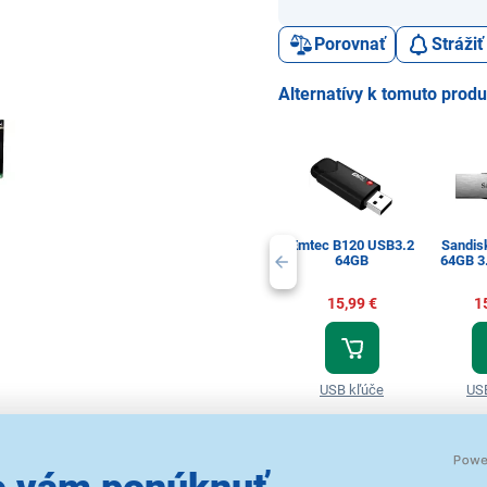
Porovnať
Stráži
Alternatívy k tomuto prod
Emtec B120 USB3.2
Sandisk
64GB
64GB 3
15,99 €
1
USB kľúče
US