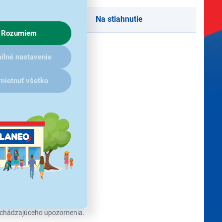
Na stiahnutie
Rozumiem
ilné nastavenie
mietnuť všetko
redchádzajúceho upozornenia.