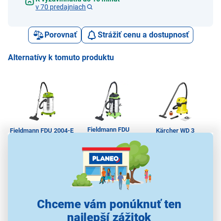
v 70 predajniach
Porovnať
Strážiť cenu a dostupnosť
Alternatívy k tomuto produktu
Fieldmann FDU
Fieldmann FDU 2004-E
Kärcher WD 3
H
201432-E
79,00 €
79,99 €
89,99 €
Chceme vám ponúknuť ten
Vysávače na všetky
Vysávače na všetky
Vy
Vysávače na všetky
najlepší zážitok
druhy podláh
druhy podláh
druhy podláh