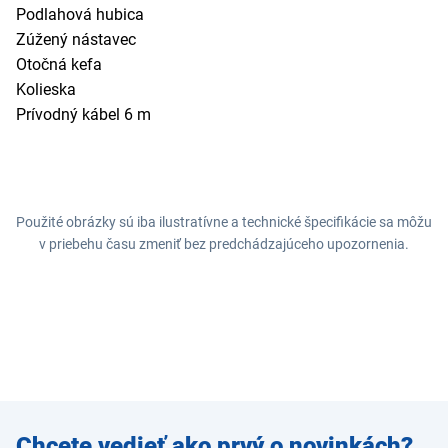
Podlahová hubica
Zúžený nástavec
Otočná kefa
Kolieska
Prívodný kábel 6 m
Použité obrázky sú iba ilustratívne a technické špecifikácie sa môžu
v priebehu času zmeniť bez predchádzajúceho upozornenia.
Zadajte
Chcete vedieť ako prvý o novinkách?