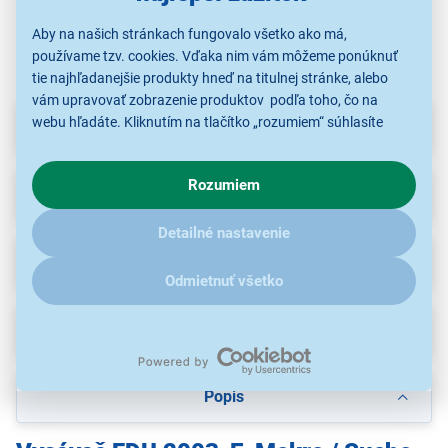
Aby na našich stránkach fungovalo všetko ako má,
používame tzv. cookies. Vďaka nim vám môžeme ponúknuť
tie najhľadanejšie produkty hneď na titulnej stránke, alebo
vám upravovať zobrazenie produktov podľa toho, čo na
webu hľadáte. Kliknutím na tlačítko „rozumiem“ súhlasíte
Parametre
s využívaním cookies pre analytické účely a predaním údajov
o chovaní na webe pre zobrazovaní cielených reklám.
Rozumiem
V prípade že vás zaujímajú detaily, ako u nás s cookies a
Príslušenstvo
(28)
ďalšími údaji pracujeme, kliknite
sem
.
Detailné nastavenie
Recenzie
(6)
Odmietnuť všetko
Na stiahnutie
(2)
Popis