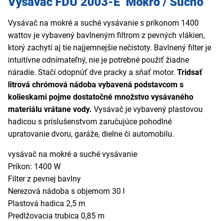
Vysávač FDU 2003-E Mokro / Sucho
Vysávač na mokré a suché vysávanie s príkonom 1400
wattov je vybavený bavlneným filtrom z pevných vlákien,
ktorý zachytí aj tie najjemnejšie nečistoty. Bavlnený filter je
intuitívne odnímateľný, nie je potrebné použiť žiadne
náradie. Stačí odopnúť dve pracky a sňať motor.
Tridsať
litrová chrómová nádoba vybavená podstavcom s
kolieskami pojme dostatočné množstvo vysávaného
materiálu vrátane vody.
Vysávač je
vybavený plastovou
hadicou s príslušenstvom zaručujúce pohodlné
upratovanie dvoru, garáže, dielne či automobilu.
vysávač na mokré a suché vysávanie
Príkon: 1400 W
Filter z pevnej bavlny
Nerezová nádoba s objemom 30 l
Plastová hadica 2,5 m
Predlžovacia trubica 0,85 m