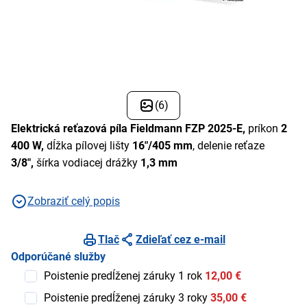
(6)
Elektrická reťazová píla Fieldmann FZP 2025-E,
príkon
2
400 W,
dĺžka pílovej lišty
16"/405 mm
, delenie reťaze
3/8",
šírka vodiacej drážky
1,3 mm
Zobraziť celý popis
Tlač
Zdieľať cez e-mail
Odporúčané služby
Poistenie predĺženej záruky 1 rok
12,00 €
Poistenie predĺženej záruky 3 roky
35,00 €