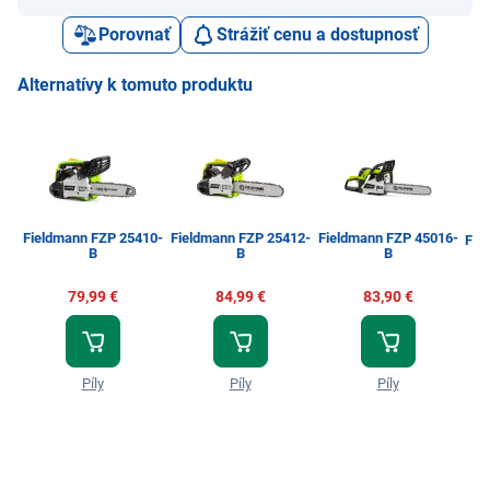
Porovnať
Strážiť cenu a dostupnosť
Alternatívy k tomuto produktu
Fieldmann FZP 25410-
Fieldmann FZP 25412-
Fieldmann FZP 45016-
Fie
B
B
B
79,99 €
84,99 €
83,90 €
Píly
Píly
Píly