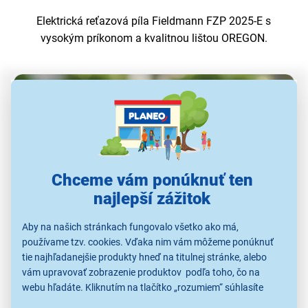
Elektrická reťazová píla Fieldmann FZP 2025-E s
vysokým príkonom a kvalitnou lištou OREGON.
Chceme vám ponúknuť ten
najlepší zážitok
Aby na našich stránkach fungovalo všetko ako má,
používame tzv. cookies. Vďaka nim vám môžeme ponúknuť
tie najhľadanejšie produkty hneď na titulnej stránke, alebo
vám upravovať zobrazenie produktov podľa toho, čo na
webu hľadáte. Kliknutím na tlačítko „rozumiem“ súhlasíte
s využívaním cookies pre analytické účely a predaním údajov