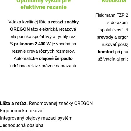
Optimálny výkon pre
Robustná k
efektívne rezanie
Fieldmann FZP 202
Vďaka kvalitnej lište a 
reťazi značky 
s dôrazom n
OREGON 
táto elektrická reťazová 
spoľahlivosť. R
píla ponúka spoľahlivý a rýchly rez. 
prevody 
a ergono
S 
príkonom 2 400 W
 je vhodná na 
rukoväť poskyt
rezanie dreva rôznych rozmerov. 
komfort 
pri prác
Automatické 
olejové čerpadlo
užívateľa aj pri 
udržiava reťaz správne namazanú.
Lišta a reťaz:
Renomovanej značky OREGON
Ergonomická rukoväť
Integrovaný olejový mazací systém
Jednoduchá obsluha