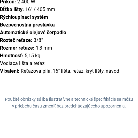
Príkon:
2 400 W
Dĺžka lišty:
16" / 405 mm
Rýchloupínací systém
Bezpečnostná prestávka
Automatické olejové čerpadlo
Rozteč reťaze:
3/8"
Rozmer reťaze:
1,3 mm
Hmotnosť:
5,15 kg
Vodiaca lišta a reťaz
V balení:
Reťazová píla, 16" lišta, reťaz, kryt lišty, návod
Použité obrázky sú iba ilustratívne a technické špecifikácie sa môžu
v priebehu času zmeniť bez predchádzajúceho upozornenia.