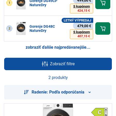
499,00 €
Gorenje DG49CP
1
NatureDry
S kupónom
424,15 €
LETNÝ VÝPREDAJ
479,00 €
Gorenje DG48C
2
NatureDry
S kupónom
407,15 €
zobraziť ďalšie najpredávanejšie...
Zobraziť filtre
2 produkty
Radenie: Podľa odporúčania