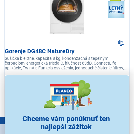
Gorenje DG48C NatureDry
Sušička bielizne, kapacita 8 kg, kondenzačná s tepelným
čerpadlom, energetická trieda C, hlučnosť 63dB, ConnectLife
aplikácie, TwinAir, Funkcia osvieženia, jednoduché čistenie filtrov,
senzor vlhkosti, Anticrease systém
Ihneď k odoslaniu
Skladom 1 ks.
K vyzdvihnutiu už 10.8.
Kúpiť s kupónom
LETO15
407,15 €
Chceme vám ponúknuť ten
LETNÝ VÝPREDAJ
najlepší zážitok
479,00 €