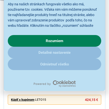
Aby na našich stránkach fungovalo všetko ako má,
používame tzv. cookies. Vďaka nim vám môžeme ponúknuť
tie najhľadanejšie produkty hneď na titulnej stránke, alebo
vám upravovať zobrazenie produktov podľa toho, čo na
webu hľadáte. Kliknutím na tlačítko „rozumiem“ súhlasíte
s využívaním cookies pre analytické účely a predaním údajov
o chovaní na webe pre zobrazovaní cielených reklám.
Rozumiem
V prípade že vás zaujímajú detaily, ako u nás s cookies a
ďalšími údaji pracujeme, kliknite
sem
.
5,0
1x
Detailné nastavenie
Gorenje DG49CP NatureDry
Sušička bielizne, kapacita 9 kg, kondenzačná s tepelným
Odmietnuť všetko
čerpadlom, energetická trieda C, hlučnosť 61dB, ConnectLife
aplikácie, TwinAir, Funkcia osvieženia, jednoduché čistenie filtrov,
senzor vlhkosti, Anticrease systém
Ihneď k odoslaniu
Skladom 1 ks.
K vyzdvihnutiu už 10.8.
Kúpiť s kupónom
LETO15
424,15 €