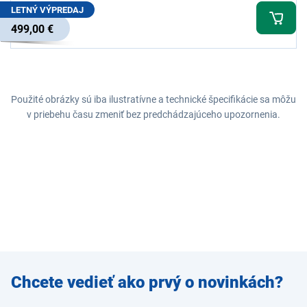
LETNÝ VÝPREDAJ
499,00 €
Použité obrázky sú iba ilustratívne a technické špecifikácie sa môžu
v priebehu času zmeniť bez predchádzajúceho upozornenia.
Zadajte
Chcete vedieť ako prvý o novinkách?
e-mail