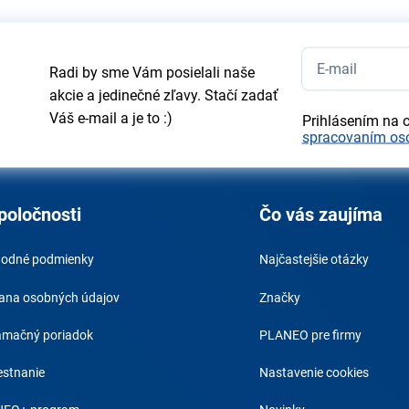
Radi by sme Vám posielali naše
akcie a jedinečné zľavy. Stačí zadať
Váš e-mail a je to :)
Prihlásením na 
spracovaním os
poločnosti
Čo vás zaujíma
odné podmienky
Najčastejšie otázky
ana osobných údajov
Značky
amačný poriadok
PLANEO pre firmy
stnanie
Nastavenie cookies