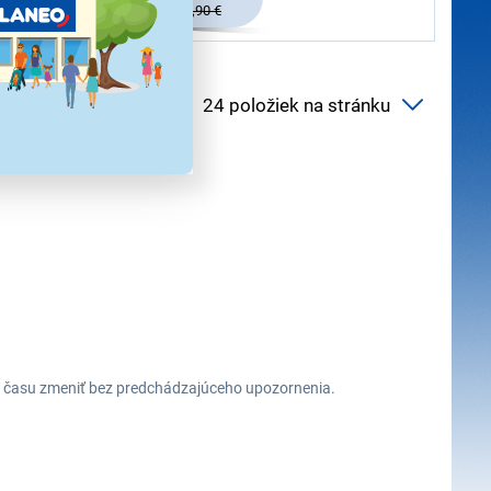
949,90 €
ehu času zmeniť bez predchádzajúceho upozornenia.