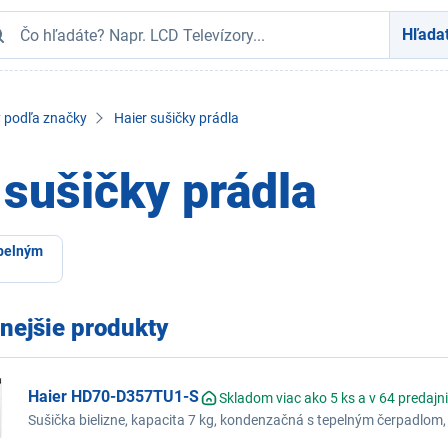
Hľada
y podľa značky
Haier sušičky prádla
 sušičky prádla
epelným
nejšie produkty
Haier HD70-D357TU1-S
Skladom viac ako 5 ks a v 64 predajn
Sušička bielizne, kapacita 7 kg, kondenzačná s tepelným čerpadlom, 
hlučnosť 62 dB, 15 programov, Pillow Drum, i-time, program Smart A