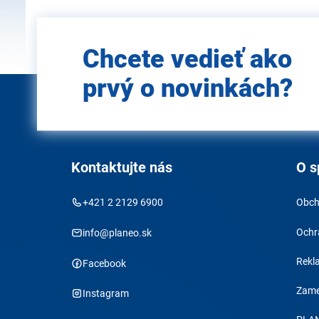
Zadajte
Chcete vedieť ako
e-mail
prvý o novinkách?
Kontaktujte nás
O s
+421 2 2129 6900
Obch
Ochr
info@planeo.sk
Rekl
Facebook
Zame
Instagram