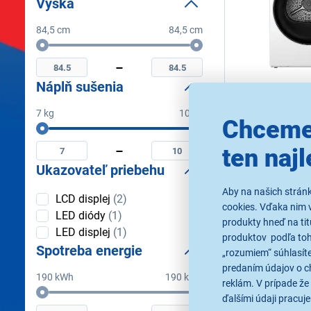
Výška
84,5 cm
84,5 cm
Výška
Minimální
Maximální
výška
výška
Náplň sušenia
5,0
1x
Haier HD70-
7 kg
10 kg
Chceme
Náplň
Sušička bielizne, ka
Minimální
Maximální
kondenzačná s tepe
sušenia
náplň
náplň
energetická trieda D
ten najl
sušenia
sušenia
15 programov, Pillow
Ukazovateľ priebehu
program Smart AI, 
Ihneď k odos
senzorového sušenia
Skladom viac a
Aby na našich strán
20 rokov záruka na
Ukazovateľ
LCD displej
(2)
K vyzdvihnutiu 
cookies. Vďaka nim 
priebehu
K vyzdvihnut
LED diódy
(1)
v 64 predajni
produkty hneď na tit
LED displej
(1)
produktov podľa toho
Spotreba energie
„rozumiem“ súhlasíte
Kúpiť s kupóno
LETO15
predaním údajov o c
190 kWh
190 kWh
reklám. V prípade že 
Spotreba
Minimální
Maximální
ďalšími údaji pracuje
LETNÝ VÝPREDAJ
energie