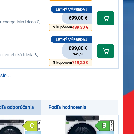
LETNÝ VÝPREDAJ
699,00 €
 energetická trieda C,
ia Woolmark, senzor
S kupónom
489,30 €
LETNÝ VÝPREDAJ
899,00 €
949,90 €
energetická trieda B,
dotykový displej v CZ a
S kupónom
719,20 €
šie...
dľa odporúčania
Podľa hodnotenia