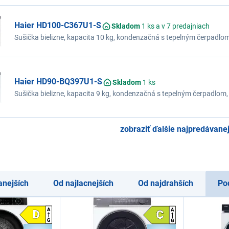
sušenia, aplikácia hOn, 20 rokov záruka na motor
Haier HD100-C367U1-S
Skladom
1 ks a v 7 predajniach
Sušička bielizne, kapacita 10 kg, kondenzačná s tepelným čerpadlom,
hlučnosť 62 dB, Refresh Pro, možnosť odloženého štartu, certifikác
vlhkosti, výber doby sušenia, 20 rokov záruka na motor
Haier HD90-BQ397U1-S
Skladom
1 ks
Sušička bielizne, kapacita 9 kg, kondenzačná s tepelným čerpadlom, 
hlučnosť 57 dB, Twin Turbo, Invertorový motor, i-Refresh Pro, i-time, 
SK, Hygienický, držiak na topánky, 25 rokov záruka na motor
zobraziť ďalšie najpredávanej
anejších
Od najlacnejších
Od najdrahších
Po