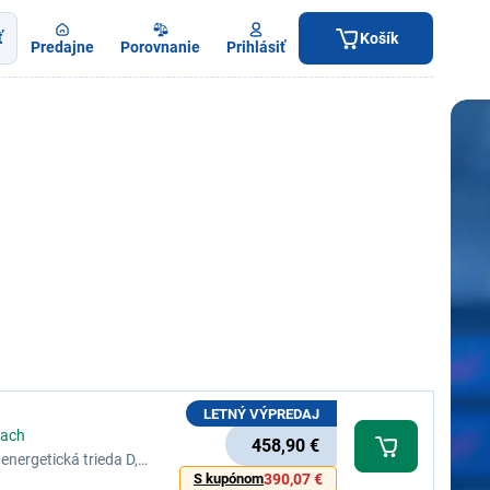
ť
Košík
Predajne
Porovnanie
Prihlásiť
LETNÝ VÝPREDAJ
iach
458,90 €
energetická trieda D,
I, 3 úrovne senzorového
S kupónom
390,07 €