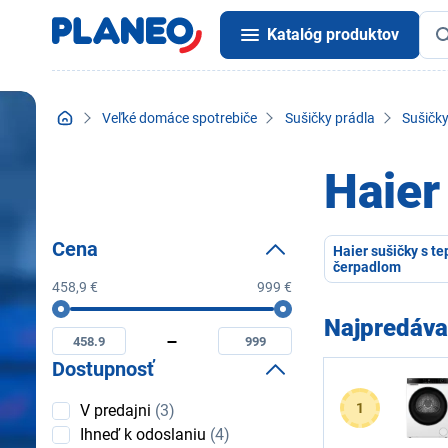
Katalóg produktov
Veľké domáce spotrebiče
Sušičky prádla
Sušičk
Haier
Cena
Haier sušičky s t
čerpadlom
458,9 €
999 €
Cena
Minimální
Maximální
Najpredáva
cena
cena
Dostupnosť
Dostupnosť
1
V predajni
(3)
Ihneď k odoslaniu
(4)