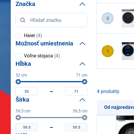
Značka
Značka
2
Haier
(4)
Možnosť umiestnenia
3
Možnosť
Voľne stojaca
(4)
umiestnenia
Hĺbka
52 cm
71 cm
Hĺbka
Minimální
Maximální
hĺbka
hĺbka
4 produkty
Šírka
Od najpredáv
59,5 cm
59,5 cm
Šírka
Minimální
Maximální
šírka
šírka