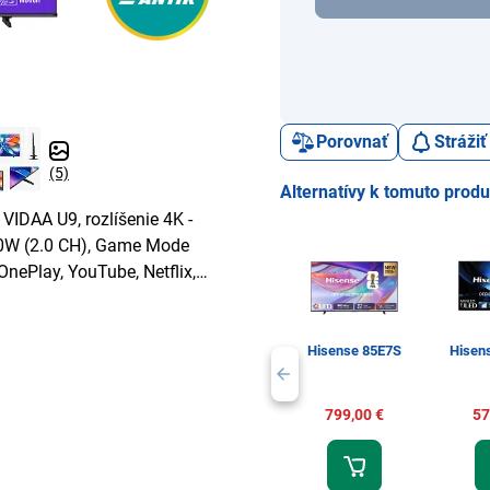
Porovnať
Stráži
(5)
Alternatívy k tomuto prod
VIDAA U9, rozlíšenie 4K -
20W (2.0 CH), Game Mode
nePlay, YouTube, Netflix,
Hisense 85E7S
Hisen
799,00 €
57