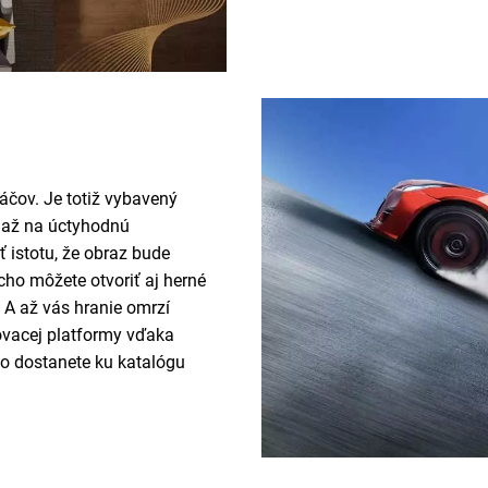
áčov. Je totiž vybavený
e až na úctyhodnú
istotu, že obraz bude
ho môžete otvoriť aj herné
 A až vás hranie omrzí
ovacej platformy vďaka
ko dostanete ku katalógu