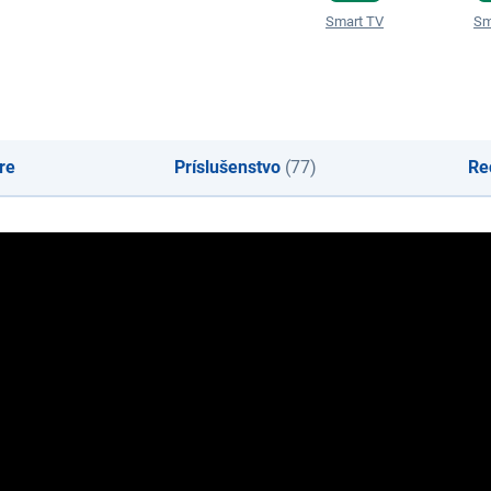
Smart TV
Sm
re
Príslušenstvo
(77)
Re