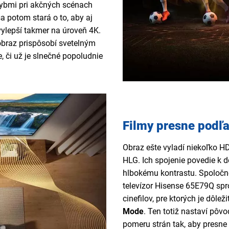
hybmi pri akčných scénach
a potom stará o to, aby aj
 vylepší takmer na úroveň 4K.
obraz prispôsobí svetelným
 či už je slnečné popoludnie
Filmy presne podľa 
Obraz ešte vyladí niekoľko H
HLG. Ich spojenie povedie k
hlbokému kontrastu. Spoločn
televízor Hisense 65E79Q spr
cinefilov, pre ktorých je dôleži
Mode
. Ten totiž nastaví pôv
pomeru strán tak, aby presn