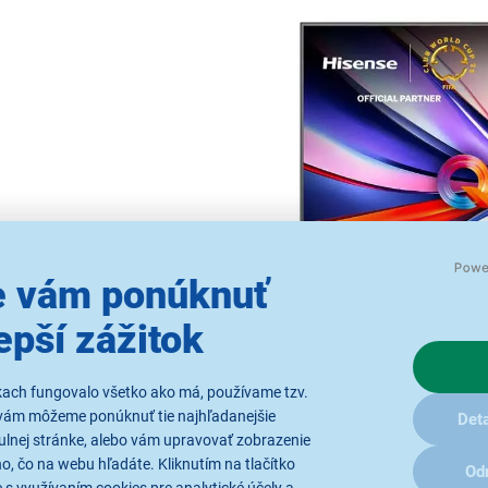
 vám ponúknuť
epší zážitok
kach fungovalo všetko ako má, používame tzv.
vám môžeme ponúknuť tie najhľadanejšie
Deta
ulnej stránke, alebo vám upravovať zobrazenie
Filmový večer pres
, čo na webu hľadáte. Kliknutím na tlačítko
Od