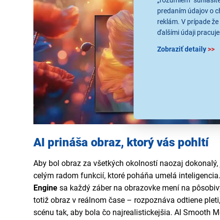
„rozumiem“ súhlasíte
predaním údajov o c
reklám. V prípade že 
ďalšími údaji pracuje
Zobraziť detaily
>>
AI prináša obraz, ktorý vás pohltí
Aby bol obraz za všetkých okolností naozaj dokonalý,
celým radom funkcií, ktoré poháňa umelá inteligenci
Engine
sa každý záber na obrazovke mení na pôsobivý
totiž obraz v reálnom čase – rozpoznáva odtiene pleti,
scénu tak, aby bola čo najrealistickejšia. AI Smooth 