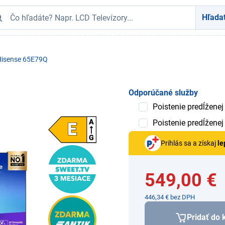
Hľada
Hisense 65E79Q
Odporúčané služby
Poistenie predĺženej
Poistenie predĺženej
Prihlás sa a získaj
le
549,00 €
446,34 € bez DPH
Pridať do 