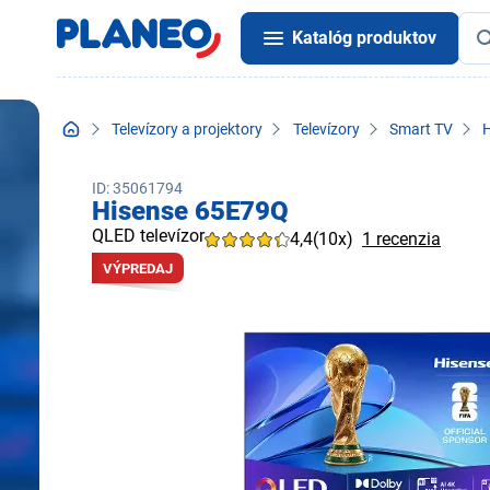
Katalóg produktov
Televízory a projektory
Televízory
Smart TV
ID: 35061794
Hisense 65E79Q
QLED televízor
4,4
(10x)
1 recenzia
VÝPREDAJ