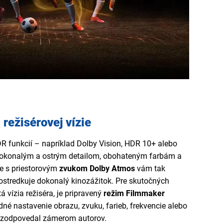
režisérovej vízie
DR funkcií – napríklad Dolby Vision, HDR 10+ alebo
 dokonalým a ostrým detailom, obohateným farbám a
e s priestorovým
zvukom Dolby Atmos
vám tak
ostredkuje dokonalý kinozážitok. Pre skutočných
tá vízia režiséra, je pripravený
režim Filmmaker
odné nastavenie obrazu, zvuku, farieb, frekvencie alebo
e zodpovedal zámerom autorov.