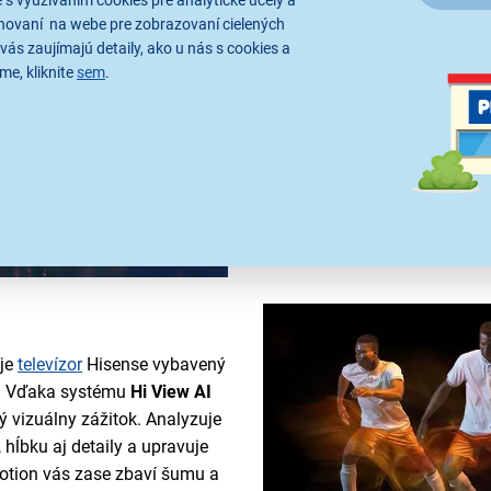
 s využívaním cookies pre analytické účely a
Nechajte sa rozmaznávať t
hovaní na webe pre zobrazovaní cielených
Hisense 65E79Q. Vaše obľúbené
vás zaujímajú detaily, ako u nás s cookies a
65
" uhlopriečke
vyzerať skrát
me, kliknite
sem
.
vynikne, či už je sýta alebo 
Eye Care Mode sa postará o to
Navyše ho môžete ovládať z p
ovládanie. Jednoducho vysloví
hlasitosti alebo prepínanie p
 je
televízor
Hisense vybavený
a. Vďaka systému
Hi View AI
 vizuálny zážitok. Analyzuje
 hĺbku aj detaily a upravuje
Motion vás zase zbaví šumu a