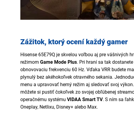
Zážitok, ktorý ocení každý gamer
Hisense 65E79Q je skvelou voľbou aj pre vášnivých hr
režimom
Game Mode Plus
. Pri hraní sa tak dostanet
obnovovaciu frekvenciu 60 Hz. Vďaka VRR budete mať 
plynulý bez akéhokoľvek otravného sekania. Jednoduc
menu a upravovať herný režim aj sledovať svoj výkon.
môžete si pustiť čokoľvek zo svojej obľúbenej stream
operačnému systému
VIDAA Smart TV
. S ním sa ľah
Oneplay, Netlixu, Disney+ alebo Max.