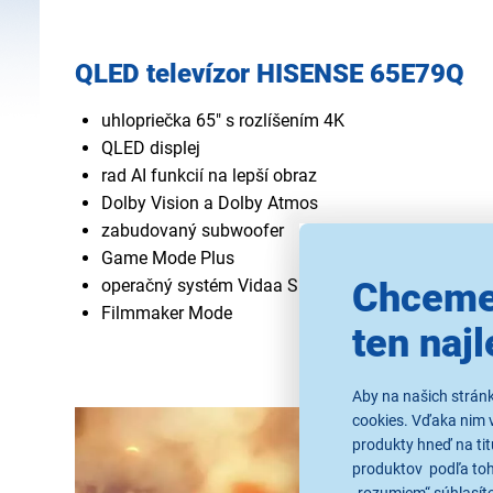
QLED televízor HISENSE 65E79Q
uhlopriečka 65" s rozlíšením 4K
QLED displej
rad AI funkcií na lepší obraz
Dolby Vision a Dolby Atmos
zabudovaný subwoofer
Game Mode Plus
operačný systém Vidaa Smart TV
Chceme
Filmmaker Mode
ten najl
Aby na našich strán
cookies. Vďaka nim 
produkty hneď na tit
produktov podľa toho