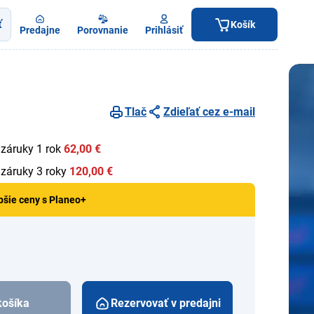
ť
Košík
Predajne
Porovnanie
Prihlásiť
Tlač
Zdieľať cez e-mail
 záruky 1 rok
62,00 €
 záruky 3 roky
120,00 €
pšie ceny s Planeo+
košíka
Rezervovať v predajni