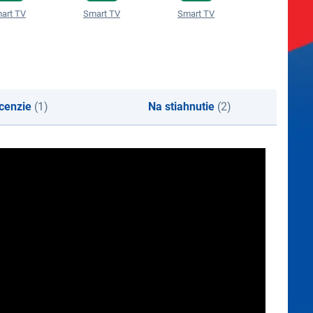
art TV
Smart TV
Smart TV
Smart TV
cenzie
(1)
Na stiahnutie
(2)