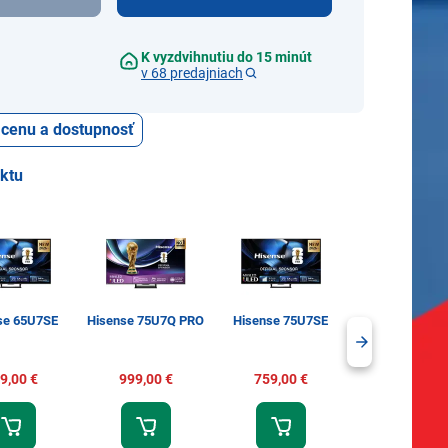
K vyzdvihnutiu do 15 minút
v 68 predajniach
ť cenu a dostupnosť
uktu
se 65U7SE
Hisense 75U7Q PRO
Hisense 75U7SE
Hisense 85E
9,00 €
999,00 €
759,00 €
1 079,00 €