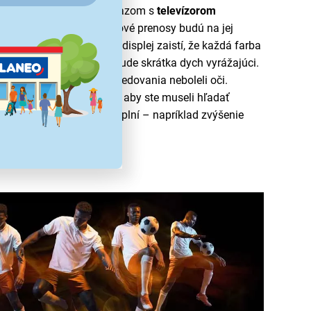
ým najlepším možným obrazom s
televízorom
 filmy, seriály aj športové prenosy budú na jej
ka dokonale. Jeho QLED displej zaistí, že každá farba
jemná. Celkový obraz tak bude skrátka dych vyrážajúci.
, aby vás ani z dlhého sledovania neboleli oči.
ohodlia gauča bez toho, aby ste museli hľadať
te povel a televízor ho splní – napríklad zvýšenie
rogramu.