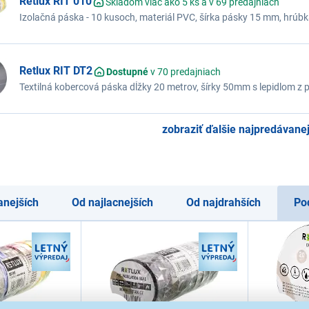
Retlux RIT 010
Skladom viac ako 5 ks a v 69 predajniach
Izolačná páska - 10 kusoch, materiál PVC, šírka pásky 15 mm, hrúbk
Retlux RIT DT2
Dostupné
v 70 predajniach
Textilná kobercová páska dĺžky 20 metrov, šírky 50mm s lepidlom z 
vodeodolná, pre vnútorné aj vonkajšie použitie, odolná proti UV žiar
zobraziť ďalšie najpredávanej
anejších
Od najlacnejších
Od najdrahších
Po