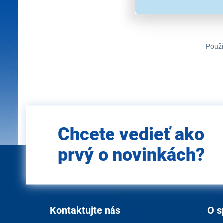
Použi
Zadajte
Chcete vedieť ako
e-mail
prvý o novinkách?
Kontaktujte nás
O s