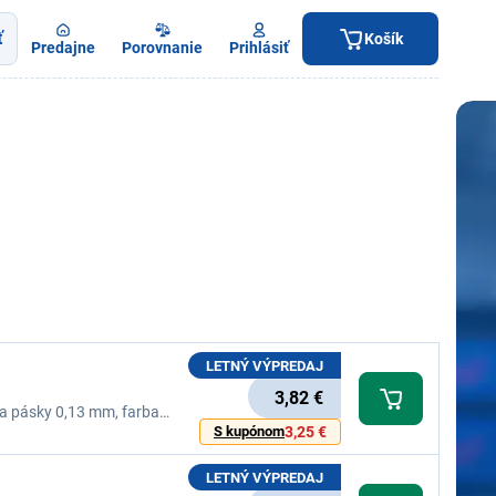
ť
Košík
Predajne
Porovnanie
Prihlásiť
LETNÝ VÝPREDAJ
3,82 €
ka pásky 0,13 mm, farba
S kupónom
3,25 €
LETNÝ VÝPREDAJ