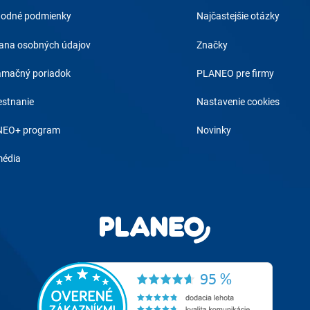
odné podmienky
Najčastejšie otázky
ana osobných údajov
Značky
amačný poriadok
PLANEO pre firmy
stnanie
Nastavenie cookies
EO+ program
Novinky
média