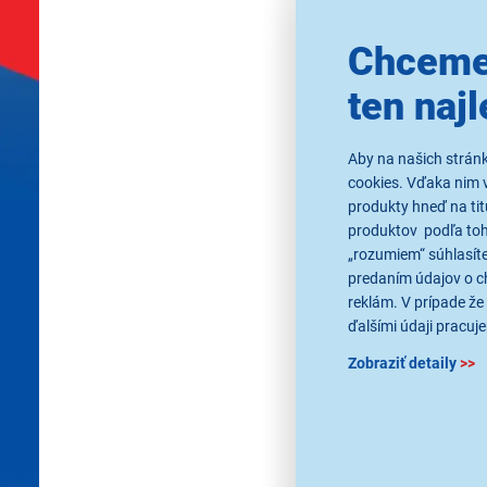
Chceme
5,0
1x
ten najl
Retlux RIT 01
Izolačná páska - 10
PVC, šírka pásky 1
Aby na našich strán
0,13 mm, mix farieb
cookies. Vďaka nim 
produkty hneď na tit
Ihneď k odos
Skladom viac a
produktov podľa toho
K vyzdvihnutiu 
„rozumiem“ súhlasíte
K vyzdvihnut
v 69 predajni
predaním údajov o c
reklám. V prípade že 
ďalšími údaji pracuje
Kúpiť s kupóno
Zobraziť detaily
>>
LETNÝ VÝPREDAJ
5,09 €