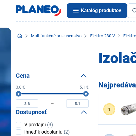
Katalóg produktov
Multifunkčné príslušenstvo
Elektro 230 V
Elektr
Izola
Cena
Najpredáva
3,8 €
5,1 €
Cena
Minimální
Maximální
cena
cena
1
Dostupnosť
Dostupnosť
V predajni
(3)
Ihneď k odoslaniu
(2)