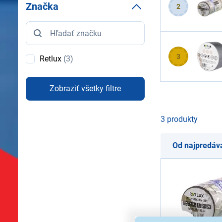
Značka
2
Značka
3
Retlux
(3)
Zobraziť všetky filtre
3 produkty
Od najpredáv