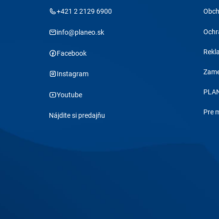
+421 2 2129 6900
Obch
Ochr
info@planeo.sk
Rekl
Facebook
Zame
Instagram
PLAN
Youtube
Pre 
Nájdite si predajňu