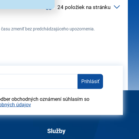
ehu času zmeniť bez predchádzajúceho upozornenia.
Prihlásiť
odber obchodných oznámení súhlasím so
obných údajov
Služby