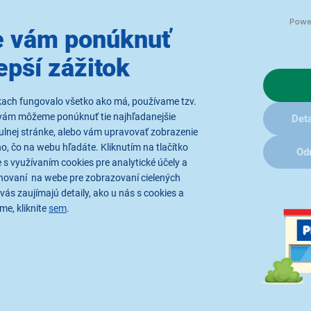
 vám ponúknuť
5,0
2x
epší zážitok
0
Retlux RIT 017
Retlux RI
 kusoch, materiál
Izolačná páska - 10 kusoch, materiál
Textilná kobe
5 mm, hrúbka pásky
PVC, šírka pásky 15 mm, hrúbka pásky
metrov, šírky
kach fungovalo všetko ako má, používame tzv.
0,13 mm, farba čierna
prírodného ka
vnútorné aj vo
vám môžeme ponúknuť tie najhľadanejšie
Deta
proti UV žiare
ulnej stránke, alebo vám upravovať zobrazenie
laniu
Ihneď k odoslaniu
K vyzdv
ko 5 ks.
Skladom 3 ks.
v 70 pr
, čo na webu hľadáte. Kliknutím na tlačítko
Od
už 7.8.
K vyzdvihnutiu už 7.8.
 s využívaním cookies pre analytické účely a
iu do 15 minút
K vyzdvihnutiu do 15 minút
ach
v 68 predajniach
hovaní na webe pre zobrazovaní cielených
vás zaujímajú detaily, ako u nás s cookies a
me, kliknite
sem
.
Kúpiť s k
m
LETO15
4,33 €
Kúpiť s kupónom
LETO15
3,25 €
LETNÝ VÝPRE
LETNÝ VÝPREDAJ
5,09 €
3,82 €