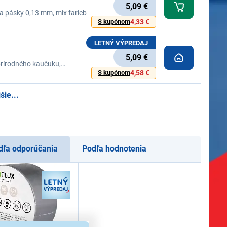
5,09 €
a pásky 0,13 mm, mix farieb
S kupónom
4,33 €
LETNÝ VÝPREDAJ
5,09 €
prírodného kaučuku,
eniu
S kupónom
4,58 €
šie...
dľa odporúčania
Podľa hodnotenia