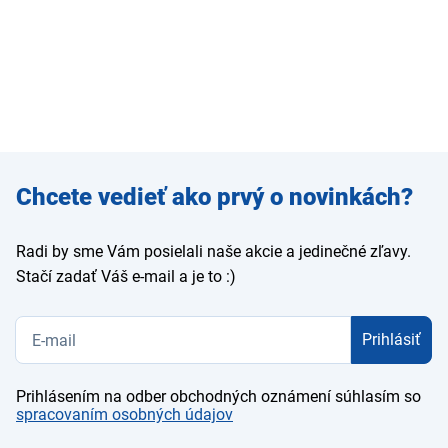
Zadajte
Chcete vedieť ako prvý o novinkách?
e-mail
Radi by sme Vám posielali naše akcie a jedinečné zľavy.
Stačí zadať Váš e-mail a je to :)
Prihlásiť
Prihlásením na odber obchodných oznámení súhlasím so
spracovaním osobných údajov