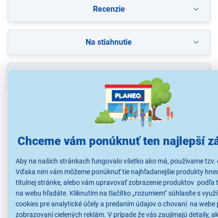
Recenzie
Na stiahnutie
Popis
Bluetooth autorádio s 3.0" 16:9 QVGA monitorom
Prehráva:
MP3/WMA/WAV/FLAC/AAC/H.264/MPEG1,2,4/AVI/MKV/J
Podpora vstupu pre spätnú kameru
Podpora Android a Apple aplikácií
Chceme vám ponúknuť ten najlepší zá
Priame ovládanie a komunikácia so smartfónmi*
Vstavaná technológia Bluetooth pre: automatické
párovanie s telefónmi iPhone
Aby na našich stránkach fungovalo všetko ako má, používame tzv. 
Zabudovaný DAB tuner
Vďaka nim vám môžeme ponúknuť tie najhľadanejšie produkty hne
- priamy prístup do telefónneho zoznamu telefónu
titulnej stránke, alebo vám upravovať zobrazenie produktov podľa 
- prenos telefónnych kontaktov do autorádia (PBAP)
na webu hľadáte. Kliknutím na tlačítko „rozumiem“ súhlasíte s využ
- Hands-Free volania
cookies pre analytické účely a predaním údajov o chovaní na webe 
- A2DP - audio Streaming na prenos hudby
- AVRCP - ovládanie MP3 prehrávačov a telefónov z
zobrazovaní cielených reklám. V prípade že vás zaujímajú detaily, a