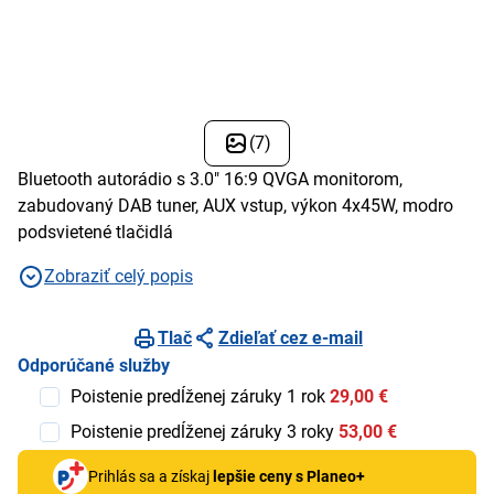
(7)
Bluetooth autorádio s 3.0" 16:9 QVGA monitorom,
zabudovaný DAB tuner, AUX vstup, výkon 4x45W, modro
podsvietené tlačidlá
Zobraziť celý popis
Tlač
Zdieľať cez e-mail
Odporúčané služby
Poistenie predĺženej záruky 1 rok
29,00 €
Poistenie predĺženej záruky 3 roky
53,00 €
Prihlás sa a získaj
lepšie ceny s Planeo+