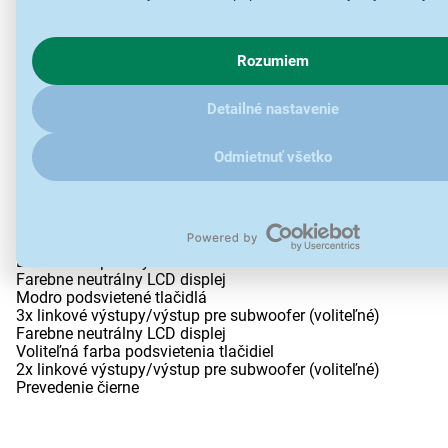
autorádia
s cookies a ďalšími údaji pracujeme, kliknite
sem
.
- zobrazenie mena na displeji k prichádzajúcej SMS
- hlasové vytáčanie
Rozumiem
- ovládanie Internetového rádia (smartphone)
Kratší rozmer pre inštaláciu
AUX vstup
Detailné nastavenie
USB vstup (1,5A) vhodný aj na dobíjanie telefónov
Podpora ID3/WMA tagov
MOS-FET zosilňovač
Odmietnuť všetko
24-bitový D/A prevodník
9pásmový grafický ekvalizér
Výkon 4x45W
RDS tuner
Loudness pre dynamické tiché počúvanie
Bass Boost pre zvýraznenie basov
Farebne neutrálny LCD displej
Modro podsvietené tlačidlá
3x linkové výstupy/výstup pre subwoofer (voliteľné)
Farebne neutrálny LCD displej
Voliteľná farba podsvietenia tlačidiel
2x linkové výstupy/výstup pre subwoofer (voliteľné)
Prevedenie čierne